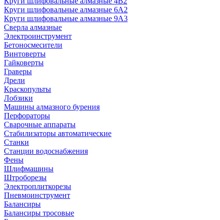
Круги шлифовальные алмазные 4В2
Круги шлифовальные алмазные 6A2
Круги шлифовальные алмазные 9А3
Сверла алмазные
Электроинструмент
Бетоносмесители
Винтоверты
Гайковерты
Граверы
Дрели
Краскопульты
Лобзики
Машины алмазного бурения
Перфораторы
Сварочные аппараты
Стабилизаторы автоматические
Станки
Станции водоснабжения
Фены
Шлифмашины
Штроборезы
Электроплиткорезы
Пневмоинструмент
Балансиры
Балансиры тросовые