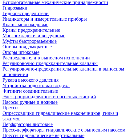
Вспомогательные механические принадлежности
Гидрозамки
Гидрораспределители
Индикаторы и измерительные приборы
Краны многоходовые
Краны предохранительные
Маслоохладители воздушные
Муфты быстроразъемные
Опоры поддомкратные
Опоры штоковые
Распределители в выносном исполнении
Регулировочно-предохранительные клапаны
Регулировочно-предохранительные клапаны в выносном
исполнении
Рукава высокого давления
Устройства подготовки воздуха
Фитинги соединительные
Электропринадлежности насосных станций
Насосы ручные и ножные
Прессы
Опрессовщики гидравлические наконечников, гильз и
зажимов
Перфораторы листовые
Пресс-перфораторы гидравлические с выносным насосом
Прессы гидравлические вертикальные