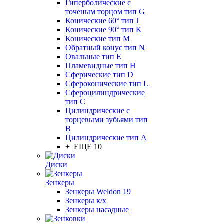
Гиперболические с
точеным торцом тип G
Конические 60° тип J
Конические 90° тип K
Конические тип M
Обратный конус тип N
Овальные тип E
Пламевидные тип H
Сферические тип D
Сфероконические тип L
Сфероцилиндрические
тип C
Цилиндрические с
торцевыми зубьями тип
B
Цилиндрические тип А
+ ЕЩЕ 10
Диски
Зенкеры
Зенкеры Weldon 19
Зенкеры к/х
Зенкеры насадные