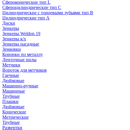
Сфероконические тип L
Сфероцилиндрические тип C
Цилиндрические с торцевыми зубьями тип B
Цилиндрические тип А
Диски
Зенкеры
Зенкеры Weldon 19
Зенкеры к/х
Зенкеры насадные
Зенковки
Коронки по металлу
Ленточные пилы
Метчики
Вороток для метчиков
Гаечные
Дюймовые
Машинно-ручные
Машинные
Трубные
Плашки
Дюймовые
Конические
Метрические
Трубные
Развертки