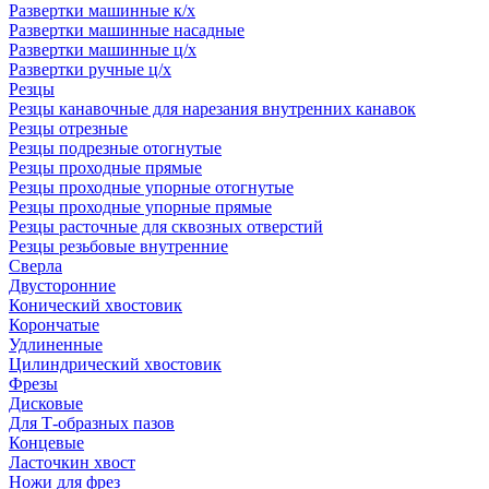
Развертки машинные к/х
Развертки машинные насадные
Развертки машинные ц/х
Развертки ручные ц/х
Резцы
Резцы канавочные для нарезания внутренних канавок
Резцы отрезные
Резцы подрезные отогнутые
Резцы проходные прямые
Резцы проходные упорные отогнутые
Резцы проходные упорные прямые
Резцы расточные для сквозных отверстий
Резцы резьбовые внутренние
Сверла
Двусторонние
Конический хвостовик
Корончатые
Удлиненные
Цилиндрический хвостовик
Фрезы
Дисковые
Для Т-образных пазов
Концевые
Ласточкин хвост
Ножи для фрез