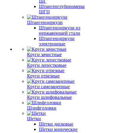
ШГ
Штангенглубиномеры
ШГЦ
Штангенциркули
Штангенциркули из
нержавеющей стали
Штангенциркули
электронные
Круги зачистные
Круги лепестковые
Круги отрезные
Круги самозацепные
Круги шлифовальные
Шлифголовки
Щетки
Щетки дисковые
Щетки конические