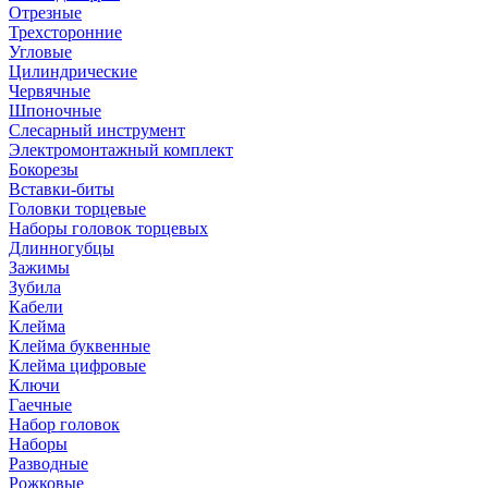
Отрезные
Трехсторонние
Угловые
Цилиндрические
Червячные
Шпоночные
Слесарный инструмент
Электромонтажный комплект
Бокорезы
Вставки-биты
Головки торцевые
Наборы головок торцевых
Длинногубцы
Зажимы
Зубила
Кабели
Клейма
Клейма буквенные
Клейма цифровые
Ключи
Гаечные
Набор головок
Наборы
Разводные
Рожковые