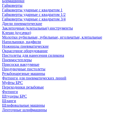
Бормашинки
Гайковерты
Гайковерты ударные с квадратом 1
Гайковерты ударные с квадратом 1/2
Гайковерты ударные с квадратом 3/4
Дрели пневматические
Заклепочные (клепальные) инструменты
Клещи (кусачки)
Молотки рубильные, зубильные, игольчатые, клепальные
Напильники, надфили
Ножницы пневматические
Окрасочное оборудование
Пистолеты для нанесения силикона
Пневмостеплеры
Присоски вакуумные
Продувочные пистолеты
Резьбонарезные машины
Фитинги для пневматических линий
Муфты БРС
Переходники резьбовые
Фитинги
Штуцеры БРС
Шланги
Шлифовальные машины
Ленточные шлифмашины