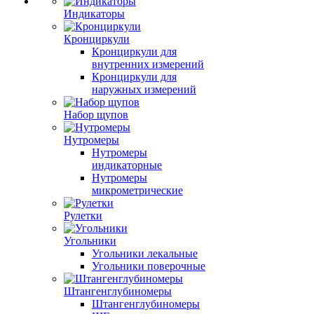
Индикаторы
Кронциркули
Кронциркули для
внутренних измерений
Кронциркули для
наружных измерений
Набор щупов
Нутромеры
Нутромеры
индикаторные
Нутромеры
микрометрические
Рулетки
Угольники
Угольники лекальные
Угольники поверочные
Штангенглубиномеры
Штангенглубиномеры