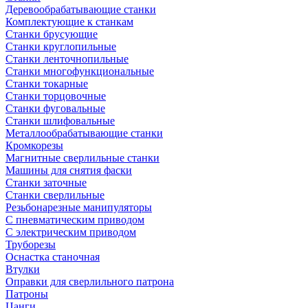
Деревообрабатывающие станки
Комплектующие к станкам
Станки брусующие
Станки круглопильные
Станки ленточнопильные
Станки многофункциональные
Станки токарные
Станки торцовочные
Станки фуговальные
Станки шлифовальные
Металлообрабатывающие станки
Кромкорезы
Магнитные сверлильные станки
Машины для снятия фаски
Станки заточные
Станки сверлильные
Резьбонарезные манипуляторы
С пневматическим приводом
С электрическим приводом
Труборезы
Оснастка станочная
Втулки
Оправки для сверлильного патрона
Патроны
Цанги