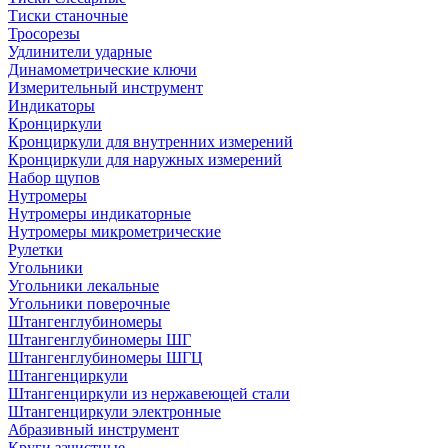
Тиски станочные
Тросорезы
Удлинители ударные
Динамометрические ключи
Измерительный инструмент
Индикаторы
Кронциркули
Кронциркули для внутренних измерений
Кронциркули для наружных измерений
Набор щупов
Нутромеры
Нутромеры индикаторные
Нутромеры микрометрические
Рулетки
Угольники
Угольники лекальные
Угольники поверочные
Штангенглубиномеры
Штангенглубиномеры ШГ
Штангенглубиномеры ШГЦ
Штангенциркули
Штангенциркули из нержавеющей стали
Штангенциркули электронные
Абразивный инструмент
Круги зачистные