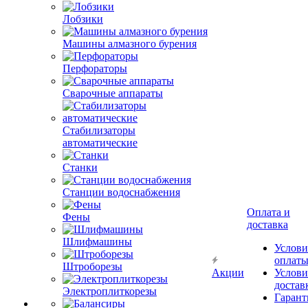
Лобзики
Машины алмазного бурения
Перфораторы
Сварочные аппараты
Стабилизаторы
автоматические
Станки
Станции водоснабжения
Оплата и
Фены
доставка
Шлифмашины
Услови
оплат
Штроборезы
Акции
Услови
достав
Электроплиткорезы
Гарант