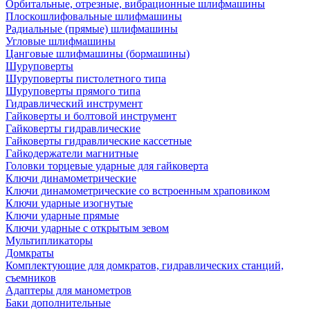
Орбитальные, отрезные, вибрационные шлифмашины
Плоскошлифовальные шлифмашины
Радиальные (прямые) шлифмашины
Угловые шлифмашины
Цанговые шлифмашины (бормашины)
Шуруповерты
Шуруповерты пистолетного типа
Шуруповерты прямого типа
Гидравлический инструмент
Гайковерты и болтовой инструмент
Гайковерты гидравлические
Гайковерты гидравлические кассетные
Гайкодержатели магнитные
Головки торцевые ударные для гайковерта
Ключи динамометрические
Ключи динамометрические со встроенным храповиком
Ключи ударные изогнутые
Ключи ударные прямые
Ключи ударные с открытым зевом
Мультипликаторы
Домкраты
Комплектующие для домкратов, гидравлических станций,
съемников
Адаптеры для манометров
Баки дополнительные