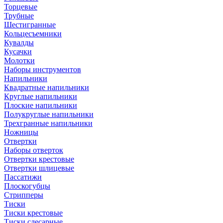
Торцевые
Трубные
Шестигранные
Кольцесъемники
Кувалды
Кусачки
Молотки
Наборы инструментов
Напильники
Квадратные напильники
Круглые напильники
Плоские напильники
Полукруглые напильники
Трехгранные напильники
Ножницы
Отвертки
Наборы отверток
Отвертки крестовые
Отвертки шлицевые
Пассатижи
Плоскогубцы
Стрипперы
Тиски
Тиски крестовые
Тиски слесарные