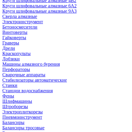
Круги шлифовальные алмазные 4В2
Круги шлифовальные алмазные 6A2
Круги шлифовальные алмазные 9А3
Сверла алмазные
Электроинструмент
Бетоносмесители
Винтоверты
Гайковерты
Граверы
Дрели
Краскопульты
Лобзики
Машины алмазного бурения
Перфораторы
Сварочные аппараты
Стабилизаторы автоматические
Станки
Станции водоснабжения
Фены
Шлифмашины
Штроборезы
Электроплиткорезы
Пневмоинструмент
Балансиры
Балансиры тросовые