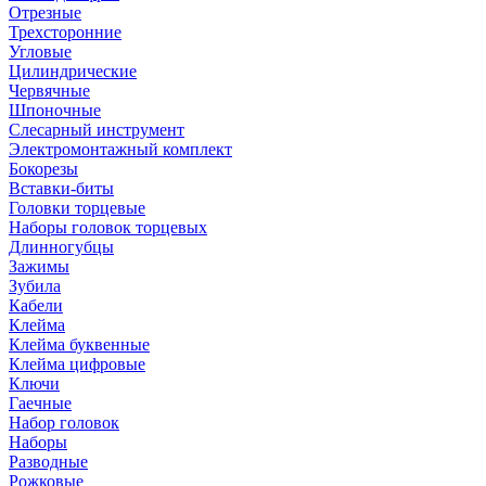
Отрезные
Трехсторонние
Угловые
Цилиндрические
Червячные
Шпоночные
Слесарный инструмент
Электромонтажный комплект
Бокорезы
Вставки-биты
Головки торцевые
Наборы головок торцевых
Длинногубцы
Зажимы
Зубила
Кабели
Клейма
Клейма буквенные
Клейма цифровые
Ключи
Гаечные
Набор головок
Наборы
Разводные
Рожковые