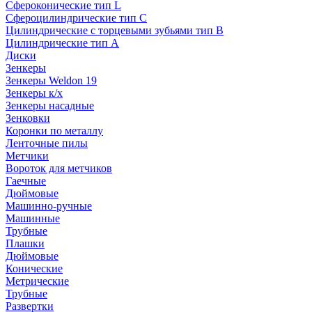
Сфероконические тип L
Сфероцилиндрические тип C
Цилиндрические с торцевыми зубьями тип B
Цилиндрические тип А
Диски
Зенкеры
Зенкеры Weldon 19
Зенкеры к/х
Зенкеры насадные
Зенковки
Коронки по металлу
Ленточные пилы
Метчики
Вороток для метчиков
Гаечные
Дюймовые
Машинно-ручные
Машинные
Трубные
Плашки
Дюймовые
Конические
Метрические
Трубные
Развертки