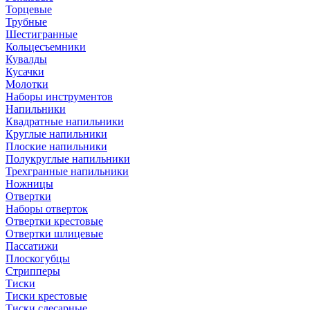
Торцевые
Трубные
Шестигранные
Кольцесъемники
Кувалды
Кусачки
Молотки
Наборы инструментов
Напильники
Квадратные напильники
Круглые напильники
Плоские напильники
Полукруглые напильники
Трехгранные напильники
Ножницы
Отвертки
Наборы отверток
Отвертки крестовые
Отвертки шлицевые
Пассатижи
Плоскогубцы
Стрипперы
Тиски
Тиски крестовые
Тиски слесарные