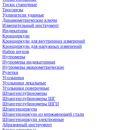
Тиски станочные
Тросорезы
Удлинители ударные
Динамометрические ключи
Измерительный инструмент
Индикаторы
Кронциркули
Кронциркули для внутренних измерений
Кронциркули для наружных измерений
Набор щупов
Нутромеры
Нутромеры индикаторные
Нутромеры микрометрические
Рулетки
Угольники
Угольники лекальные
Угольники поверочные
Штангенглубиномеры
Штангенглубиномеры ШГ
Штангенглубиномеры ШГЦ
Штангенциркули
Штангенциркули из нержавеющей стали
Штангенциркули электронные
Абразивный инструмент
Круги зачистные