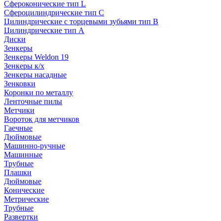
Сфероконические тип L
Сфероцилиндрические тип C
Цилиндрические с торцевыми зубьями тип B
Цилиндрические тип А
Диски
Зенкеры
Зенкеры Weldon 19
Зенкеры к/х
Зенкеры насадные
Зенковки
Коронки по металлу
Ленточные пилы
Метчики
Вороток для метчиков
Гаечные
Дюймовые
Машинно-ручные
Машинные
Трубные
Плашки
Дюймовые
Конические
Метрические
Трубные
Развертки