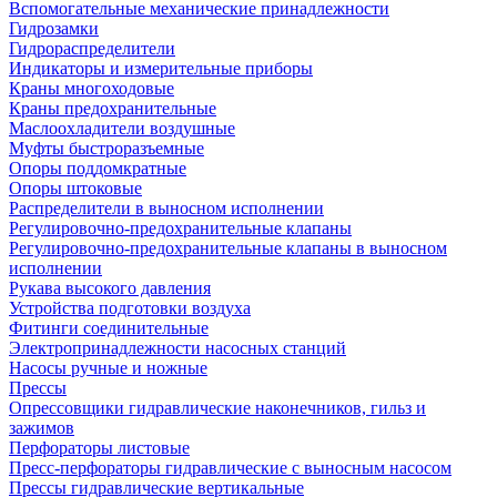
Вспомогательные механические принадлежности
Гидрозамки
Гидрораспределители
Индикаторы и измерительные приборы
Краны многоходовые
Краны предохранительные
Маслоохладители воздушные
Муфты быстроразъемные
Опоры поддомкратные
Опоры штоковые
Распределители в выносном исполнении
Регулировочно-предохранительные клапаны
Регулировочно-предохранительные клапаны в выносном
исполнении
Рукава высокого давления
Устройства подготовки воздуха
Фитинги соединительные
Электропринадлежности насосных станций
Насосы ручные и ножные
Прессы
Опрессовщики гидравлические наконечников, гильз и
зажимов
Перфораторы листовые
Пресс-перфораторы гидравлические с выносным насосом
Прессы гидравлические вертикальные