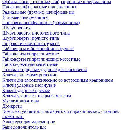
Орбитальные, отрезные, вибрационные шлифмашины
Плоскошлифовальные шлифмашины
Радиальные (прямые) шлифмашины
Угловые шлифмашины
Цанговые шлифмашины (бормашины)
Шуруповерты
Шуруповерты пистолетного типа
Шуруповерты прямого типа
Гидравлический инструмент
Гайковерты и болтовой инструмент
Гайковерты гидравлические
Гайковерты гидравлические кассетные
Гайкодержатели магнитные
Головки торцевые ударные для гайковерта
Ключи динамометрические
Ключи динамометрические со встроенным храповиком
Ключи ударные изогнутые
Ключи ударные прямые
Ключи ударные с открытым зевом
Мультипликаторы
Домкраты
Комплектующие для домкратов, гидравлических станций,
съемников
Адаптеры для манометров
Баки дополнительные