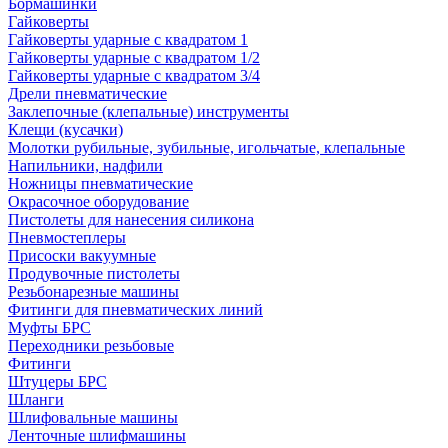
Бормашинки
Гайковерты
Гайковерты ударные с квадратом 1
Гайковерты ударные с квадратом 1/2
Гайковерты ударные с квадратом 3/4
Дрели пневматические
Заклепочные (клепальные) инструменты
Клещи (кусачки)
Молотки рубильные, зубильные, игольчатые, клепальные
Напильники, надфили
Ножницы пневматические
Окрасочное оборудование
Пистолеты для нанесения силикона
Пневмостеплеры
Присоски вакуумные
Продувочные пистолеты
Резьбонарезные машины
Фитинги для пневматических линий
Муфты БРС
Переходники резьбовые
Фитинги
Штуцеры БРС
Шланги
Шлифовальные машины
Ленточные шлифмашины