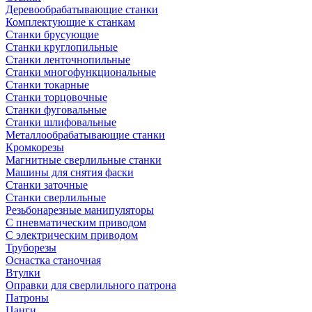
Деревообрабатывающие станки
Комплектующие к станкам
Станки брусующие
Станки круглопильные
Станки ленточнопильные
Станки многофункциональные
Станки токарные
Станки торцовочные
Станки фуговальные
Станки шлифовальные
Металлообрабатывающие станки
Кромкорезы
Магнитные сверлильные станки
Машины для снятия фаски
Станки заточные
Станки сверлильные
Резьбонарезные манипуляторы
С пневматическим приводом
С электрическим приводом
Труборезы
Оснастка станочная
Втулки
Оправки для сверлильного патрона
Патроны
Цанги