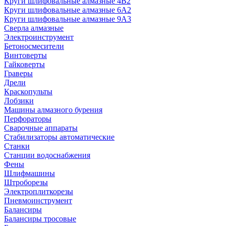
Круги шлифовальные алмазные 4В2
Круги шлифовальные алмазные 6A2
Круги шлифовальные алмазные 9А3
Сверла алмазные
Электроинструмент
Бетоносмесители
Винтоверты
Гайковерты
Граверы
Дрели
Краскопульты
Лобзики
Машины алмазного бурения
Перфораторы
Сварочные аппараты
Стабилизаторы автоматические
Станки
Станции водоснабжения
Фены
Шлифмашины
Штроборезы
Электроплиткорезы
Пневмоинструмент
Балансиры
Балансиры тросовые