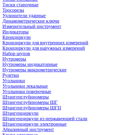
Тиски станочные
Тросорезы
Удлинители ударные
Динамометрические ключи
Измерительный инструмент
Индикаторы
Кронциркули
Кронциркули для внутренних измерений
Кронциркули для наружных измерений
Набор щупов
Нутромеры
Нутромеры индикаторные
Нутромеры микрометрические
Рулетки
Угольники
Угольники лекальные
Угольники поверочные
Штангенглубиномеры
Штангенглубиномеры ШГ
Штангенглубиномеры ШГЦ
Штангенциркули
Штангенциркули из нержавеющей стали
Штангенциркули электронные
Абразивный инструмент
Круги зачистные