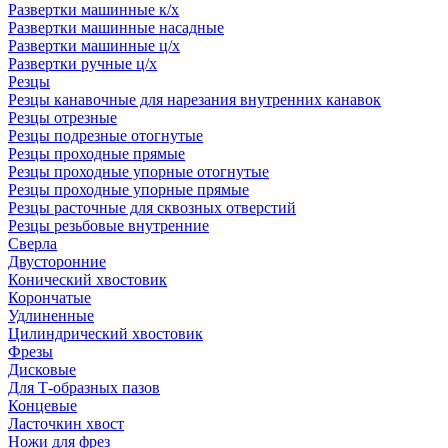
Развертки машинные к/х
Развертки машинные насадные
Развертки машинные ц/х
Развертки ручные ц/х
Резцы
Резцы канавочные для нарезания внутренних канавок
Резцы отрезные
Резцы подрезные отогнутые
Резцы проходные прямые
Резцы проходные упорные отогнутые
Резцы проходные упорные прямые
Резцы расточные для сквозных отверстий
Резцы резьбовые внутренние
Сверла
Двусторонние
Конический хвостовик
Корончатые
Удлиненные
Цилиндрический хвостовик
Фрезы
Дисковые
Для Т-образных пазов
Концевые
Ласточкин хвост
Ножи для фрез