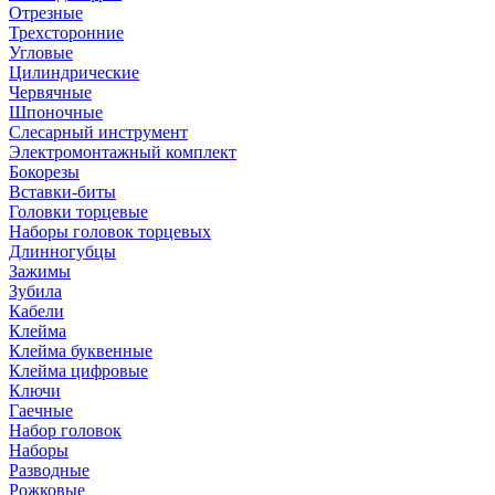
Отрезные
Трехсторонние
Угловые
Цилиндрические
Червячные
Шпоночные
Слесарный инструмент
Электромонтажный комплект
Бокорезы
Вставки-биты
Головки торцевые
Наборы головок торцевых
Длинногубцы
Зажимы
Зубила
Кабели
Клейма
Клейма буквенные
Клейма цифровые
Ключи
Гаечные
Набор головок
Наборы
Разводные
Рожковые