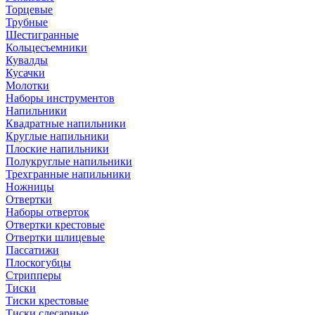
Торцевые
Трубные
Шестигранные
Кольцесъемники
Кувалды
Кусачки
Молотки
Наборы инструментов
Напильники
Квадратные напильники
Круглые напильники
Плоские напильники
Полукруглые напильники
Трехгранные напильники
Ножницы
Отвертки
Наборы отверток
Отвертки крестовые
Отвертки шлицевые
Пассатижи
Плоскогубцы
Стрипперы
Тиски
Тиски крестовые
Тиски слесарные