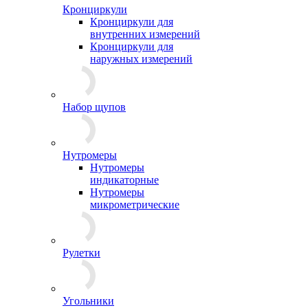
Кронциркули
Кронциркули для
внутренних измерений
Кронциркули для
наружных измерений
Набор щупов
Нутромеры
Нутромеры
индикаторные
Нутромеры
микрометрические
Рулетки
Угольники