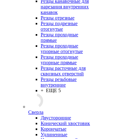
Резцы канавочные для
нарезания внутренних
канавок
Резцы отрезные
Резцы подрезные
отогнутые
Резцы проходные
прямые
Резцы проходные
упорные отогнутые
Резцы проходные
упорные прямые
Резцы расточные для
сквозных отверстий
Резцы резьбовые
внутренние
+ ЕЩЕ 5
Сверла
Двусторонние
Конический хвостовик
Корончатые
Удлиненные