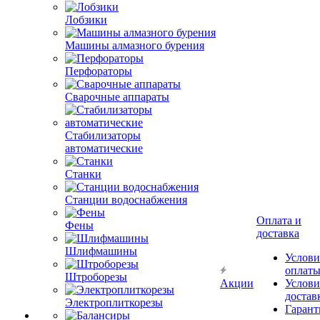
Лобзики
Машины алмазного бурения
Перфораторы
Сварочные аппараты
Стабилизаторы
автоматические
Станки
Станции водоснабжения
Оплата и
Фены
доставка
Шлифмашины
Услови
оплат
Штроборезы
Акции
Услови
достав
Электроплиткорезы
Гарант