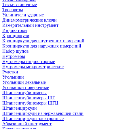
Тиски станочные
Тросорезы
Удлинители ударные
Динамометрические ключи
Измерительный инструмент
Индикаторы
Кронциркули
Кронциркули для внутренних измерений
Кронциркули для наружных измерений
Набор щупов
Нутромеры
Нутромеры индикаторные
Нутромеры микрометрические
Рулетки
Угольники
Угольники лекальные
Угольники поверочные
Штангенглубиномеры
Штангенглубиномеры ШГ
Штангенглубиномеры ШГЦ
Штангенциркули
Штангенциркули из нержавеющей стали
Штангенциркули электронные
Абразивный инструмент
Круги зачистные