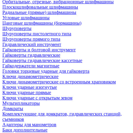
Орбитальные, отрезные, вибрационные шлифмашины
Плоскошлифовальные шлифмашины
Радиальные (прямые) шлифмашины
Угловые шлифмашины
Цанговые шлифмашины (бормашины)
Шуруповерты
Шуруповерты пистолетного типа
Шуруповерты прямого типа
Гидравлический инструмент
Гайковерты и болтовой инструмент
Гайковерты гидравлические
Гайковерты гидравлические кассетные
Гайкодержатели магнитные
Головки торцевые ударные для гайковерта
Ключи динамометрические
Ключи динамометрические со встроенным храповиком
Ключи ударные изогнутые
Ключи ударные прямые
Ключи ударные с открытым зевом
Мультипликаторы
Домкраты
Комплектующие для домкратов, гидравлических станций,
съемников
Адаптеры для манометров
Баки дополнительные