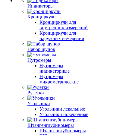
Индикаторы
Кронциркули
Кронциркули для
внутренних измерений
Кронциркули для
наружных измерений
Набор щупов
Нутромеры
Нутромеры
индикаторные
Нутромеры
микрометрические
Рулетки
Угольники
Угольники лекальные
Угольники поверочные
Штангенглубиномеры
Штангенглубиномеры