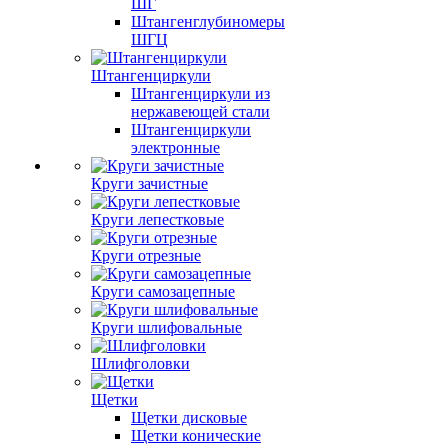
ШГ
Штангенглубиномеры
ШГЦ
Штангенциркули
Штангенциркули из
нержавеющей стали
Штангенциркули
электронные
Круги зачистные
Круги лепестковые
Круги отрезные
Круги самозацепные
Круги шлифовальные
Шлифголовки
Щетки
Щетки дисковые
Щетки конические