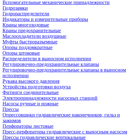
Вспомогательные механические принадлежности
Гидрозамки
Гидрораспределители
Индикаторы и измерительные приборы
Краны многоходовые
Краны предохранительные
Маслоохладители воздушные
Муфты быстроразъемные
Опоры поддомкратные
Опоры штоковые
Распределители в выносном исполнении
Регулировочно-предохранительные клапаны
Регулировочно-предохранительные клапаны в выносном
исполнении
Рукава высокого давления
Устройства подготовки воздуха
Фитинги соединительные
Электропринадлежности насосных станций
Насосы ручные и ножные
Прессы
Опрессовщики гидравлические наконечников, гильз и
зажимов
Перфораторы листовые
Пресс-перфораторы гидравлические с выносным насосом
Прессы гидравлические вертикальные