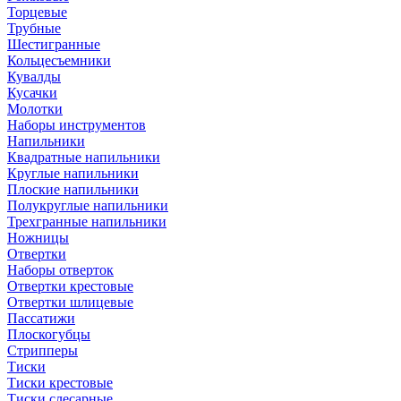
Торцевые
Трубные
Шестигранные
Кольцесъемники
Кувалды
Кусачки
Молотки
Наборы инструментов
Напильники
Квадратные напильники
Круглые напильники
Плоские напильники
Полукруглые напильники
Трехгранные напильники
Ножницы
Отвертки
Наборы отверток
Отвертки крестовые
Отвертки шлицевые
Пассатижи
Плоскогубцы
Стрипперы
Тиски
Тиски крестовые
Тиски слесарные