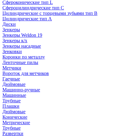
Сфероконические тип L
Сфероцилиндрические тип C
Цилиндрические с торцевыми зубьями тип B
Цилиндрические тип А
Диски
Зенкеры
Зенкеры Weldon 19
Зенкеры к/х
Зенкеры насадные
Зенковки
Коронки по металлу
Ленточные пилы
Метчики
Вороток для метчиков
Гаечные
Дюймовые
Машинно-ручные
Машинные
Трубные
Плашки
Дюймовые
Конические
Метрические
Трубные
Развертки