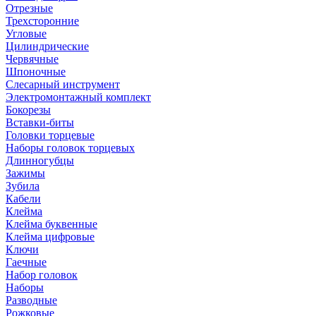
Отрезные
Трехсторонние
Угловые
Цилиндрические
Червячные
Шпоночные
Слесарный инструмент
Электромонтажный комплект
Бокорезы
Вставки-биты
Головки торцевые
Наборы головок торцевых
Длинногубцы
Зажимы
Зубила
Кабели
Клейма
Клейма буквенные
Клейма цифровые
Ключи
Гаечные
Набор головок
Наборы
Разводные
Рожковые