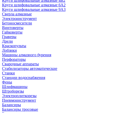
Круги шлифовальные алмазные 4В2
Круги шлифовальные алмазные 6A2
Круги шлифовальные алмазные 9А3
Сверла алмазные
Электроинструмент
Бетоносмесители
Винтоверты
Гайковерты
Граверы
Дрели
Краскопульты
Лобзики
Машины алмазного бурения
Перфораторы
Сварочные аппараты
Стабилизаторы автоматические
Станки
Станции водоснабжения
Фены
Шлифмашины
Штроборезы
Электроплиткорезы
Пневмоинструмент
Балансиры
Балансиры тросовые