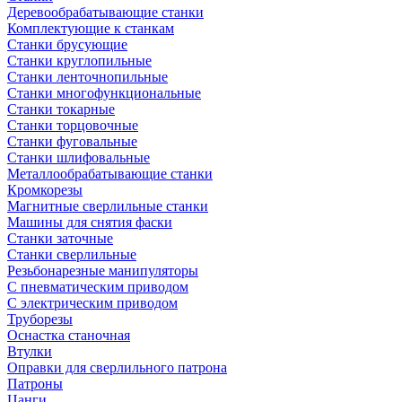
Деревообрабатывающие станки
Комплектующие к станкам
Станки брусующие
Станки круглопильные
Станки ленточнопильные
Станки многофункциональные
Станки токарные
Станки торцовочные
Станки фуговальные
Станки шлифовальные
Металлообрабатывающие станки
Кромкорезы
Магнитные сверлильные станки
Машины для снятия фаски
Станки заточные
Станки сверлильные
Резьбонарезные манипуляторы
С пневматическим приводом
С электрическим приводом
Труборезы
Оснастка станочная
Втулки
Оправки для сверлильного патрона
Патроны
Цанги