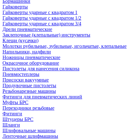
Бормашинки
Гайковерты
Гайковерты ударные с квадратом 1
Гайковерты ударные с квадратом 1/2
Гайковерты ударные с квадратом 3/4
Дрели пневматические
Заклепочные (клепальные) инструменты
Клещи (кусачки)
Молотки рубильные, зубильные, игольчатые, клепальные
Напильники, надфили
Ножницы пневматические
Окрасочное оборудование
Пистолеты для нанесения силикона
Пневмостеплеры
Присоски вакуумные
Продувочные пистолеты
Резьбонарезные машины
Фитинги для пневматических линий
Муфты БРС
Переходники резьбовые
Фитинги
Штуцеры БРС
Шланги
Шлифовальные машины
Ленточные шлифмашины