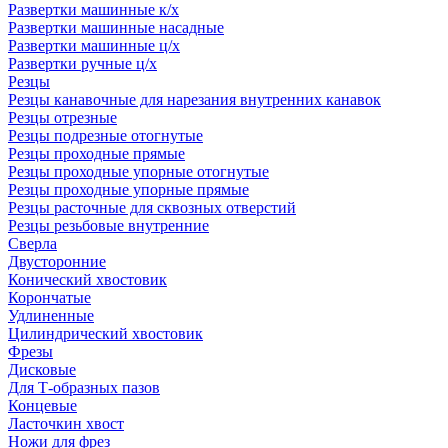
Развертки машинные к/х
Развертки машинные насадные
Развертки машинные ц/х
Развертки ручные ц/х
Резцы
Резцы канавочные для нарезания внутренних канавок
Резцы отрезные
Резцы подрезные отогнутые
Резцы проходные прямые
Резцы проходные упорные отогнутые
Резцы проходные упорные прямые
Резцы расточные для сквозных отверстий
Резцы резьбовые внутренние
Сверла
Двусторонние
Конический хвостовик
Корончатые
Удлиненные
Цилиндрический хвостовик
Фрезы
Дисковые
Для Т-образных пазов
Концевые
Ласточкин хвост
Ножи для фрез