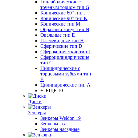
Гиперболические с
точеным торцом тип G
Конические 60° тип J
Конические 90° тип K
Конические тип M
Обратный конус тип N
Овальные тип E
Пламевидные тип H
Сферические тип D
Сфероконические тип L
Сфероцилиндрические
тип C
Цилиндрические с
торцевыми зубьями тип
B
Цилиндрические тип А
+ ЕЩЕ 10
Диски
Зенкеры
Зенкеры Weldon 19
Зенкеры к/х
Зенкеры насадные