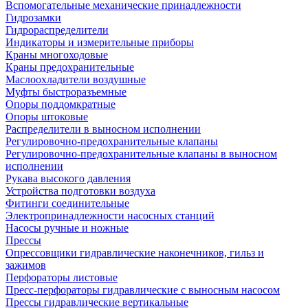
Вспомогательные механические принадлежности
Гидрозамки
Гидрораспределители
Индикаторы и измерительные приборы
Краны многоходовые
Краны предохранительные
Маслоохладители воздушные
Муфты быстроразъемные
Опоры поддомкратные
Опоры штоковые
Распределители в выносном исполнении
Регулировочно-предохранительные клапаны
Регулировочно-предохранительные клапаны в выносном
исполнении
Рукава высокого давления
Устройства подготовки воздуха
Фитинги соединительные
Электропринадлежности насосных станций
Насосы ручные и ножные
Прессы
Опрессовщики гидравлические наконечников, гильз и
зажимов
Перфораторы листовые
Пресс-перфораторы гидравлические с выносным насосом
Прессы гидравлические вертикальные