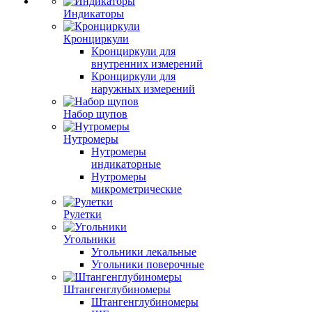
Индикаторы
Кронциркули
Кронциркули для
внутренних измерений
Кронциркули для
наружных измерений
Набор щупов
Нутромеры
Нутромеры
индикаторные
Нутромеры
микрометрические
Рулетки
Угольники
Угольники лекальные
Угольники поверочные
Штангенглубиномеры
Штангенглубиномеры