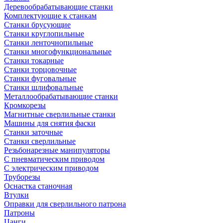
Деревообрабатывающие станки
Комплектующие к станкам
Станки брусующие
Станки круглопильные
Станки ленточнопильные
Станки многофункциональные
Станки токарные
Станки торцовочные
Станки фуговальные
Станки шлифовальные
Металлообрабатывающие станки
Кромкорезы
Магнитные сверлильные станки
Машины для снятия фаски
Станки заточные
Станки сверлильные
Резьбонарезные манипуляторы
С пневматическим приводом
С электрическим приводом
Труборезы
Оснастка станочная
Втулки
Оправки для сверлильного патрона
Патроны
Цанги