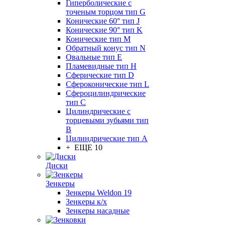
Гиперболические с
точеным торцом тип G
Конические 60° тип J
Конические 90° тип K
Конические тип M
Обратный конус тип N
Овальные тип E
Пламевидные тип H
Сферические тип D
Сфероконические тип L
Сфероцилиндрические
тип C
Цилиндрические с
торцевыми зубьями тип
B
Цилиндрические тип А
+ ЕЩЕ 10
Диски
Зенкеры
Зенкеры Weldon 19
Зенкеры к/х
Зенкеры насадные