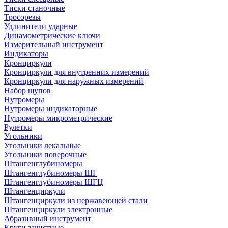
Тиски станочные
Тросорезы
Удлинители ударные
Динамометрические ключи
Измерительный инструмент
Индикаторы
Кронциркули
Кронциркули для внутренних измерений
Кронциркули для наружных измерений
Набор щупов
Нутромеры
Нутромеры индикаторные
Нутромеры микрометрические
Рулетки
Угольники
Угольники лекальные
Угольники поверочные
Штангенглубиномеры
Штангенглубиномеры ШГ
Штангенглубиномеры ШГЦ
Штангенциркули
Штангенциркули из нержавеющей стали
Штангенциркули электронные
Абразивный инструмент
Круги зачистные