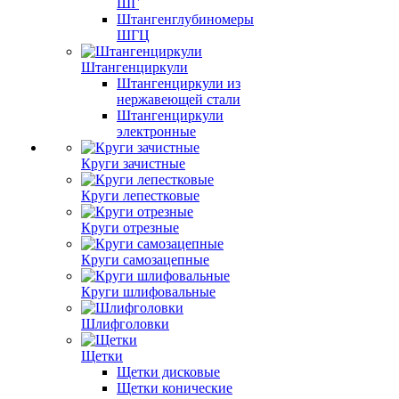
ШГ
Штангенглубиномеры
ШГЦ
Штангенциркули
Штангенциркули из
нержавеющей стали
Штангенциркули
электронные
Круги зачистные
Круги лепестковые
Круги отрезные
Круги самозацепные
Круги шлифовальные
Шлифголовки
Щетки
Щетки дисковые
Щетки конические