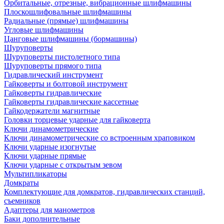
Орбитальные, отрезные, вибрационные шлифмашины
Плоскошлифовальные шлифмашины
Радиальные (прямые) шлифмашины
Угловые шлифмашины
Цанговые шлифмашины (бормашины)
Шуруповерты
Шуруповерты пистолетного типа
Шуруповерты прямого типа
Гидравлический инструмент
Гайковерты и болтовой инструмент
Гайковерты гидравлические
Гайковерты гидравлические кассетные
Гайкодержатели магнитные
Головки торцевые ударные для гайковерта
Ключи динамометрические
Ключи динамометрические со встроенным храповиком
Ключи ударные изогнутые
Ключи ударные прямые
Ключи ударные с открытым зевом
Мультипликаторы
Домкраты
Комплектующие для домкратов, гидравлических станций,
съемников
Адаптеры для манометров
Баки дополнительные