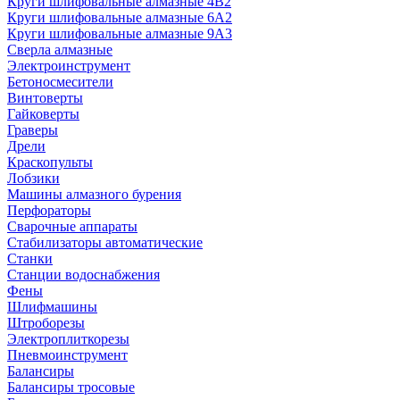
Круги шлифовальные алмазные 4В2
Круги шлифовальные алмазные 6A2
Круги шлифовальные алмазные 9А3
Сверла алмазные
Электроинструмент
Бетоносмесители
Винтоверты
Гайковерты
Граверы
Дрели
Краскопульты
Лобзики
Машины алмазного бурения
Перфораторы
Сварочные аппараты
Стабилизаторы автоматические
Станки
Станции водоснабжения
Фены
Шлифмашины
Штроборезы
Электроплиткорезы
Пневмоинструмент
Балансиры
Балансиры тросовые