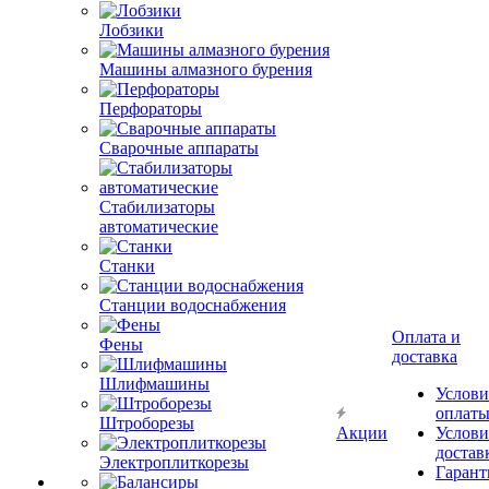
Лобзики
Машины алмазного бурения
Перфораторы
Сварочные аппараты
Стабилизаторы
автоматические
Станки
Станции водоснабжения
Оплата и
Фены
доставка
Шлифмашины
Услови
оплат
Штроборезы
Акции
Услови
достав
Электроплиткорезы
Гарант