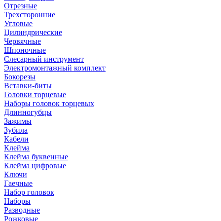
Отрезные
Трехсторонние
Угловые
Цилиндрические
Червячные
Шпоночные
Слесарный инструмент
Электромонтажный комплект
Бокорезы
Вставки-биты
Головки торцевые
Наборы головок торцевых
Длинногубцы
Зажимы
Зубила
Кабели
Клейма
Клейма буквенные
Клейма цифровые
Ключи
Гаечные
Набор головок
Наборы
Разводные
Рожковые