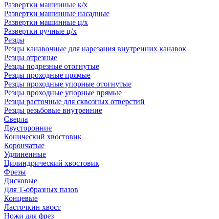
Развертки машинные к/х
Развертки машинные насадные
Развертки машинные ц/х
Развертки ручные ц/х
Резцы
Резцы канавочные для нарезания внутренних канавок
Резцы отрезные
Резцы подрезные отогнутые
Резцы проходные прямые
Резцы проходные упорные отогнутые
Резцы проходные упорные прямые
Резцы расточные для сквозных отверстий
Резцы резьбовые внутренние
Сверла
Двусторонние
Конический хвостовик
Корончатые
Удлиненные
Цилиндрический хвостовик
Фрезы
Дисковые
Для Т-образных пазов
Концевые
Ласточкин хвост
Ножи для фрез