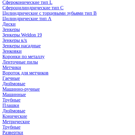
Сфероконические тип L
Сфероцилиндрические тип C
Цилиндрические с торцевыми зубьями тип B
Цилиндрические тип А
Диски
Зенкеры
Зенкеры Weldon 19
Зенкеры к/х
Зенкеры насадные
Зенковки
Коронки по металлу
Ленточные пилы
Метчики
Вороток для метчиков
Гаечные
Дюймовые
Машинно-ручные
Машинные
Трубные
Плашки
Дюймовые
Конические
Метрические
Трубные
Развертки