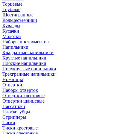
Торцевые
Трубные
Шестигранные
Кольцесъемники
Кувалды
Кусачки
Молотки
Наборы инструментов
Напильники
Квадратные напильники
Круглые напильники
Плоские напильники
Полукруглые напильники
Трехгранные напильники
Ножницы
Отвертки
Наборы отверток
Отвертки крестовые
Отвертки шлицевые
Пассатижи
Плоскогубцы
Стрипперы
Тиски
Тиски крестовые
Тиски слесарные