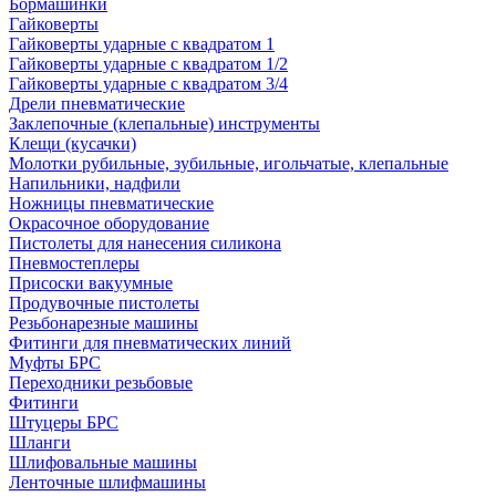
Бормашинки
Гайковерты
Гайковерты ударные с квадратом 1
Гайковерты ударные с квадратом 1/2
Гайковерты ударные с квадратом 3/4
Дрели пневматические
Заклепочные (клепальные) инструменты
Клещи (кусачки)
Молотки рубильные, зубильные, игольчатые, клепальные
Напильники, надфили
Ножницы пневматические
Окрасочное оборудование
Пистолеты для нанесения силикона
Пневмостеплеры
Присоски вакуумные
Продувочные пистолеты
Резьбонарезные машины
Фитинги для пневматических линий
Муфты БРС
Переходники резьбовые
Фитинги
Штуцеры БРС
Шланги
Шлифовальные машины
Ленточные шлифмашины