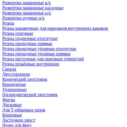
Развертки машинные к/х
Развертки машинные насадные
Развертки машинные ц/х
Развертки ручные ц/х
Резцы
Резцы канавочные для нарезания внутренних канавок
Резцы отрезные
Резцы подрезные отогнутые
Резцы проходные прямые
Резцы проходные упорные отогнутые
Резцы проходные упорные прямые
Резцы расточные для сквозных отверстий
Резцы резьбовые внутренние
Сверла
Двусторонние
Конический хвостовик
Корончатые
Удлиненные
Цилиндрический хвостовик
Фрезы
Дисковые
Для Т-образных пазов
Концевые
Ласточкин хвост
Ножи для фрез