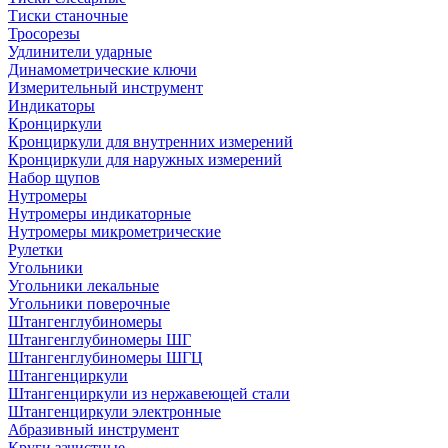
Тиски станочные
Тросорезы
Удлинители ударные
Динамометрические ключи
Измерительный инструмент
Индикаторы
Кронциркули
Кронциркули для внутренних измерений
Кронциркули для наружных измерений
Набор щупов
Нутромеры
Нутромеры индикаторные
Нутромеры микрометрические
Рулетки
Угольники
Угольники лекальные
Угольники поверочные
Штангенглубиномеры
Штангенглубиномеры ШГ
Штангенглубиномеры ШГЦ
Штангенциркули
Штангенциркули из нержавеющей стали
Штангенциркули электронные
Абразивный инструмент
Круги зачистные