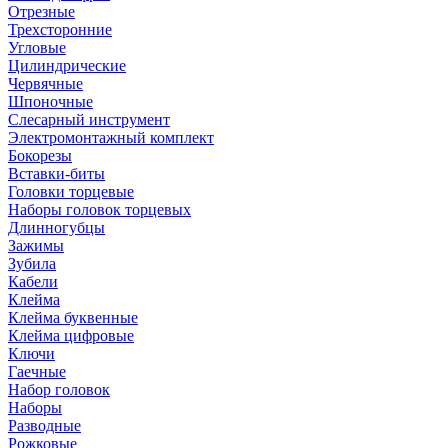
Отрезные
Трехсторонние
Угловые
Цилиндрические
Червячные
Шпоночные
Слесарный инструмент
Электромонтажный комплект
Бокорезы
Вставки-биты
Головки торцевые
Наборы головок торцевых
Длинногубцы
Зажимы
Зубила
Кабели
Клейма
Клейма буквенные
Клейма цифровые
Ключи
Гаечные
Набор головок
Наборы
Разводные
Рожковые