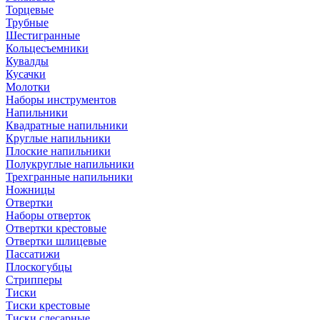
Торцевые
Трубные
Шестигранные
Кольцесъемники
Кувалды
Кусачки
Молотки
Наборы инструментов
Напильники
Квадратные напильники
Круглые напильники
Плоские напильники
Полукруглые напильники
Трехгранные напильники
Ножницы
Отвертки
Наборы отверток
Отвертки крестовые
Отвертки шлицевые
Пассатижи
Плоскогубцы
Стрипперы
Тиски
Тиски крестовые
Тиски слесарные