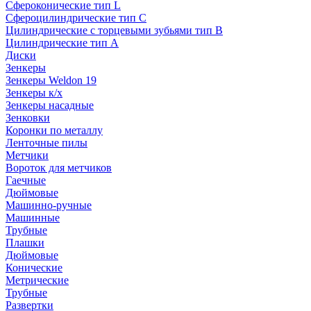
Сфероконические тип L
Сфероцилиндрические тип C
Цилиндрические с торцевыми зубьями тип B
Цилиндрические тип А
Диски
Зенкеры
Зенкеры Weldon 19
Зенкеры к/х
Зенкеры насадные
Зенковки
Коронки по металлу
Ленточные пилы
Метчики
Вороток для метчиков
Гаечные
Дюймовые
Машинно-ручные
Машинные
Трубные
Плашки
Дюймовые
Конические
Метрические
Трубные
Развертки