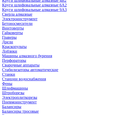
Круги шлифовальные алмазные 4В2
Круги шлифовальные алмазные 6A2
Круги шлифовальные алмазные 9А3
Сверла алмазные
Электроинструмент
Бетоносмесители
Винтоверты
Гайковерты
Граверы
Дрели
Краскопульты
Лобзики
Машины алмазного бурения
Перфораторы
Сварочные аппараты
Стабилизаторы автоматические
Станки
Станции водоснабжения
Фены
Шлифмашины
Штроборезы
Электроплиткорезы
Пневмоинструмент
Балансиры
Балансиры тросовые