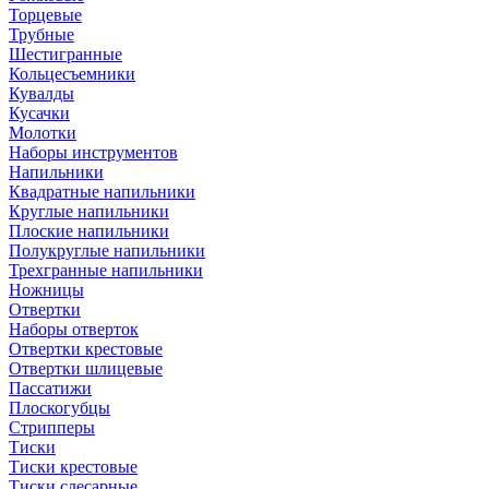
Торцевые
Трубные
Шестигранные
Кольцесъемники
Кувалды
Кусачки
Молотки
Наборы инструментов
Напильники
Квадратные напильники
Круглые напильники
Плоские напильники
Полукруглые напильники
Трехгранные напильники
Ножницы
Отвертки
Наборы отверток
Отвертки крестовые
Отвертки шлицевые
Пассатижи
Плоскогубцы
Стрипперы
Тиски
Тиски крестовые
Тиски слесарные