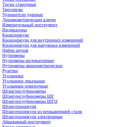
Тиски станочные
Тросорезы
Удлинители ударные
Динамометрические ключи
Измерительный инструмент
Индикаторы
Кронциркули
Кронциркули для внутренних измерений
Кронциркули для наружных измерений
Набор щупов
Нутромеры
Нутромеры индикаторные
Нутромеры микрометрические
Рулетки
Угольники
Угольники лекальные
Угольники поверочные
Штангенглубиномеры
Штангенглубиномеры ШГ
Штангенглубиномеры ШГЦ
Штангенциркули
Штангенциркули из нержавеющей стали
Штангенциркули электронные
Абразивный инструмент
Круги зачистные