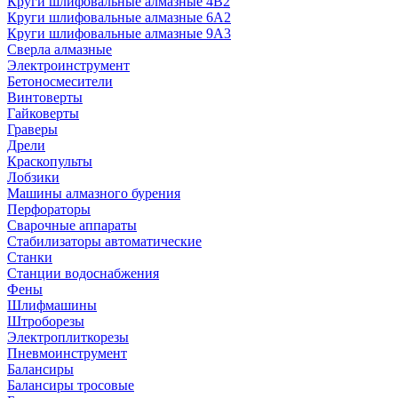
Круги шлифовальные алмазные 4В2
Круги шлифовальные алмазные 6A2
Круги шлифовальные алмазные 9А3
Сверла алмазные
Электроинструмент
Бетоносмесители
Винтоверты
Гайковерты
Граверы
Дрели
Краскопульты
Лобзики
Машины алмазного бурения
Перфораторы
Сварочные аппараты
Стабилизаторы автоматические
Станки
Станции водоснабжения
Фены
Шлифмашины
Штроборезы
Электроплиткорезы
Пневмоинструмент
Балансиры
Балансиры тросовые