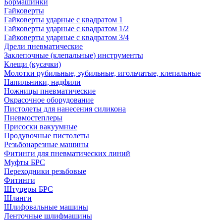
Бормашинки
Гайковерты
Гайковерты ударные с квадратом 1
Гайковерты ударные с квадратом 1/2
Гайковерты ударные с квадратом 3/4
Дрели пневматические
Заклепочные (клепальные) инструменты
Клещи (кусачки)
Молотки рубильные, зубильные, игольчатые, клепальные
Напильники, надфили
Ножницы пневматические
Окрасочное оборудование
Пистолеты для нанесения силикона
Пневмостеплеры
Присоски вакуумные
Продувочные пистолеты
Резьбонарезные машины
Фитинги для пневматических линий
Муфты БРС
Переходники резьбовые
Фитинги
Штуцеры БРС
Шланги
Шлифовальные машины
Ленточные шлифмашины