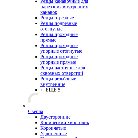
Резцы канавочные для
нарезания внутренних
канавок
Резцы отрезные
Резцы подрезные
отогнутые
Резцы проходные
прямые
Резцы проходные
упорные отогнутые
Резцы проходные
упорные прямые
Резцы расточные для
сквозных отверстий
Резцы резьбовые
внутренние
+ ЕЩЕ 5
Сверла
Двусторонние
Конический хвостовик
Корончатые
Удлиненные