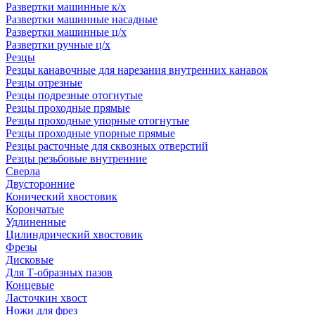
Развертки машинные к/х
Развертки машинные насадные
Развертки машинные ц/х
Развертки ручные ц/х
Резцы
Резцы канавочные для нарезания внутренних канавок
Резцы отрезные
Резцы подрезные отогнутые
Резцы проходные прямые
Резцы проходные упорные отогнутые
Резцы проходные упорные прямые
Резцы расточные для сквозных отверстий
Резцы резьбовые внутренние
Сверла
Двусторонние
Конический хвостовик
Корончатые
Удлиненные
Цилиндрический хвостовик
Фрезы
Дисковые
Для Т-образных пазов
Концевые
Ласточкин хвост
Ножи для фрез