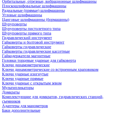
Орбитальные, отрезные, вибрационные шлифмашины
Плоскошлифовальные шлифмашины
Радиальные (прямые) шлифмашины
Угловые шлифмашины
Цанговые шлифмашины (бормашины)
Шуруповерты
Шуруповерты пистолетного типа
Шуруповерты прямого типа
Гидравлический инструмент
Гайковерты и болтовой инструмент
Гайковерты гидравлические
Гайковерты гидравлические кассетные
Гайкодержатели магнитные
Головки торцевые ударные для гайковерта
Ключи динамометрические
Ключи динамометрические со встроенным храповиком
Ключи ударные изогнутые
Ключи ударные прямые
Ключи ударные с открытым зевом
Мультипликаторы
Домкраты
Комплектующие для домкратов, гидравлических станций,
съемников
Адаптеры для манометров
Баки дополнительные