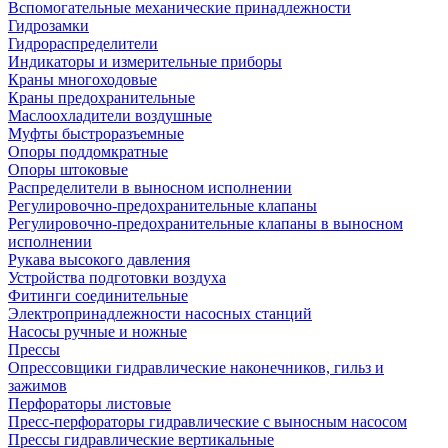
Вспомогательные механические принадлежности
Гидрозамки
Гидрораспределители
Индикаторы и измерительные приборы
Краны многоходовые
Краны предохранительные
Маслоохладители воздушные
Муфты быстроразъемные
Опоры поддомкратные
Опоры штоковые
Распределители в выносном исполнении
Регулировочно-предохранительные клапаны
Регулировочно-предохранительные клапаны в выносном
исполнении
Рукава высокого давления
Устройства подготовки воздуха
Фитинги соединительные
Электропринадлежности насосных станций
Насосы ручные и ножные
Прессы
Опрессовщики гидравлические наконечников, гильз и
зажимов
Перфораторы листовые
Пресс-перфораторы гидравлические с выносным насосом
Прессы гидравлические вертикальные