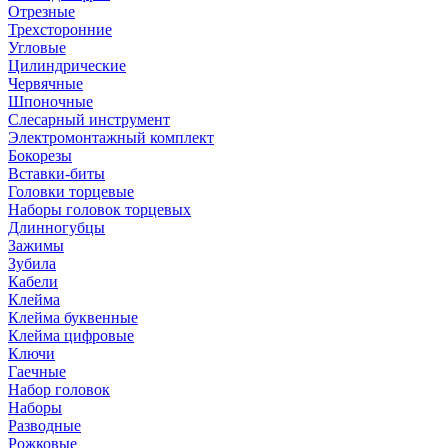
Отрезные
Трехсторонние
Угловые
Цилиндрические
Червячные
Шпоночные
Слесарный инструмент
Электромонтажный комплект
Бокорезы
Вставки-биты
Головки торцевые
Наборы головок торцевых
Длинногубцы
Зажимы
Зубила
Кабели
Клейма
Клейма буквенные
Клейма цифровые
Ключи
Гаечные
Набор головок
Наборы
Разводные
Рожковые