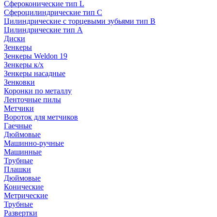
Сфероконические тип L
Сфероцилиндрические тип C
Цилиндрические с торцевыми зубьями тип B
Цилиндрические тип А
Диски
Зенкеры
Зенкеры Weldon 19
Зенкеры к/х
Зенкеры насадные
Зенковки
Коронки по металлу
Ленточные пилы
Метчики
Вороток для метчиков
Гаечные
Дюймовые
Машинно-ручные
Машинные
Трубные
Плашки
Дюймовые
Конические
Метрические
Трубные
Развертки