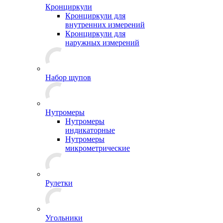
Кронциркули
Кронциркули для
внутренних измерений
Кронциркули для
наружных измерений
Набор щупов
Нутромеры
Нутромеры
индикаторные
Нутромеры
микрометрические
Рулетки
Угольники