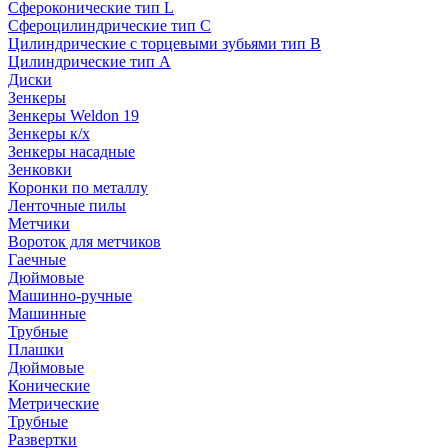
Сфероконические тип L
Сфероцилиндрические тип C
Цилиндрические с торцевыми зубьями тип B
Цилиндрические тип А
Диски
Зенкеры
Зенкеры Weldon 19
Зенкеры к/х
Зенкеры насадные
Зенковки
Коронки по металлу
Ленточные пилы
Метчики
Вороток для метчиков
Гаечные
Дюймовые
Машинно-ручные
Машинные
Трубные
Плашки
Дюймовые
Конические
Метрические
Трубные
Развертки