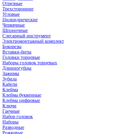
Отрезные
Трехсторонние
Угловые
Цилиндрические
Червячные
Шпоночные
Слесарный инструмент
Электромонтажный комплект
Бокорезы
Вставки-биты
Головки торцевые
Наборы головок торцевых
Длинногубцы
Зажимы
Зубила
Кабели
Клейма
Клейма буквенные
Клейма цифровые
Ключи
Гаечные
Набор головок
Наборы
Разводные
Рожковые