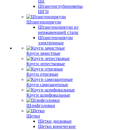
ШГ
Штангенглубиномеры
ШГЦ
Штангенциркули
Штангенциркули из
нержавеющей стали
Штангенциркули
электронные
Круги зачистные
Круги лепестковые
Круги отрезные
Круги самозацепные
Круги шлифовальные
Шлифголовки
Щетки
Щетки дисковые
Щетки конические