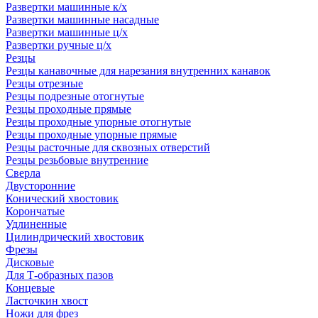
Развертки машинные к/х
Развертки машинные насадные
Развертки машинные ц/х
Развертки ручные ц/х
Резцы
Резцы канавочные для нарезания внутренних канавок
Резцы отрезные
Резцы подрезные отогнутые
Резцы проходные прямые
Резцы проходные упорные отогнутые
Резцы проходные упорные прямые
Резцы расточные для сквозных отверстий
Резцы резьбовые внутренние
Сверла
Двусторонние
Конический хвостовик
Корончатые
Удлиненные
Цилиндрический хвостовик
Фрезы
Дисковые
Для Т-образных пазов
Концевые
Ласточкин хвост
Ножи для фрез