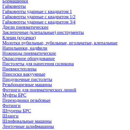
Бормашинки
Гайковерты
Гайковерты ударные с квадратом 1
Гайковерты ударные с квадратом 1/2
Гайковерты ударные с квадратом 3/4
Дрели пневматические
Заклепочные (клепальные) инструменты
Клещи (кусачки)
Молотки рубильные, зубильные, игольчатые, клепальные
Напильники, надфили
Ножницы пневматические
Окрасочное оборудование
Пистолеты для нанесения силикона
Пневмостеплеры
Присоски вакуумные
Продувочные пистолеты
Резьбонарезные машины
Фитинги для пневматических линий
Муфты БРС
Переходники резьбовые
Фитинги
Штуцеры БРС
Шланги
Шлифовальные машины
Ленточные шлифмашины