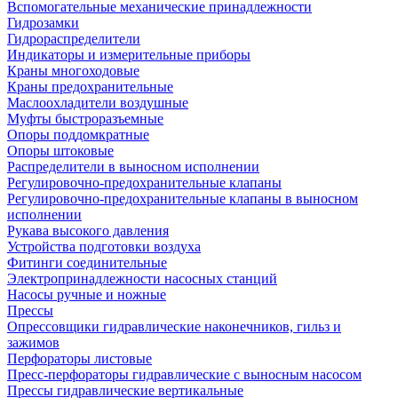
Вспомогательные механические принадлежности
Гидрозамки
Гидрораспределители
Индикаторы и измерительные приборы
Краны многоходовые
Краны предохранительные
Маслоохладители воздушные
Муфты быстроразъемные
Опоры поддомкратные
Опоры штоковые
Распределители в выносном исполнении
Регулировочно-предохранительные клапаны
Регулировочно-предохранительные клапаны в выносном
исполнении
Рукава высокого давления
Устройства подготовки воздуха
Фитинги соединительные
Электропринадлежности насосных станций
Насосы ручные и ножные
Прессы
Опрессовщики гидравлические наконечников, гильз и
зажимов
Перфораторы листовые
Пресс-перфораторы гидравлические с выносным насосом
Прессы гидравлические вертикальные