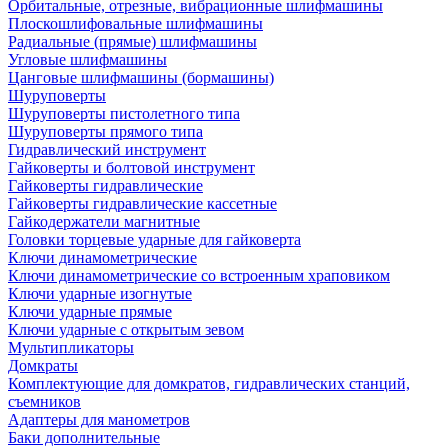
Орбитальные, отрезные, вибрационные шлифмашины
Плоскошлифовальные шлифмашины
Радиальные (прямые) шлифмашины
Угловые шлифмашины
Цанговые шлифмашины (бормашины)
Шуруповерты
Шуруповерты пистолетного типа
Шуруповерты прямого типа
Гидравлический инструмент
Гайковерты и болтовой инструмент
Гайковерты гидравлические
Гайковерты гидравлические кассетные
Гайкодержатели магнитные
Головки торцевые ударные для гайковерта
Ключи динамометрические
Ключи динамометрические со встроенным храповиком
Ключи ударные изогнутые
Ключи ударные прямые
Ключи ударные с открытым зевом
Мультипликаторы
Домкраты
Комплектующие для домкратов, гидравлических станций,
съемников
Адаптеры для манометров
Баки дополнительные