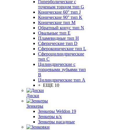
Гиперболические с
точеным торцом тип G
Конические 60° тип J
Конические 90° тип K
Конические тип M
Обратный конус тип N
Овальные тип E
Пламевидные тип H
Сферические тип D
Сфероконические тип L
Сфероцилиндрические
тип C
Цилиндрические с
торцевыми зубьями тип
B
Цилиндрические тип А
+ ЕЩЕ 10
Диски
Зенкеры
Зенкеры Weldon 19
Зенкеры к/х
Зенкеры насадные