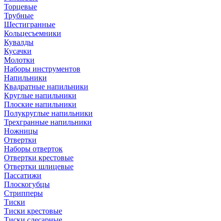
Торцевые
Трубные
Шестигранные
Кольцесъемники
Кувалды
Кусачки
Молотки
Наборы инструментов
Напильники
Квадратные напильники
Круглые напильники
Плоские напильники
Полукруглые напильники
Трехгранные напильники
Ножницы
Отвертки
Наборы отверток
Отвертки крестовые
Отвертки шлицевые
Пассатижи
Плоскогубцы
Стрипперы
Тиски
Тиски крестовые
Тиски слесарные