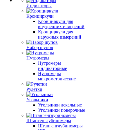
Индикаторы
Кронциркули
Кронциркули для
внутренних измерений
Кронциркули для
наружных измерений
Набор щупов
Нутромеры
Нутромеры
индикаторные
Нутромеры
микрометрические
Рулетки
Угольники
Угольники лекальные
Угольники поверочные
Штангенглубиномеры
Штангенглубиномеры