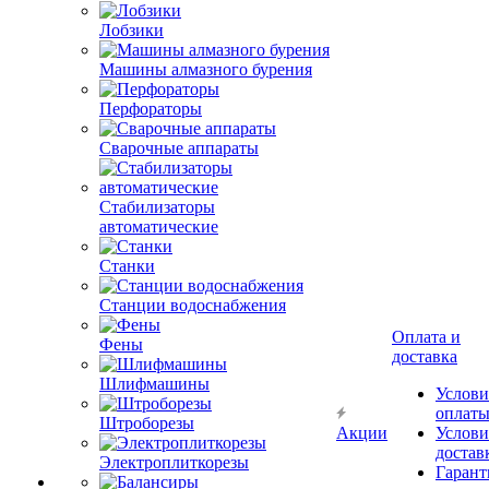
Лобзики
Машины алмазного бурения
Перфораторы
Сварочные аппараты
Стабилизаторы
автоматические
Станки
Станции водоснабжения
Оплата и
Фены
доставка
Шлифмашины
Услови
оплат
Штроборезы
Акции
Услови
достав
Электроплиткорезы
Гарант