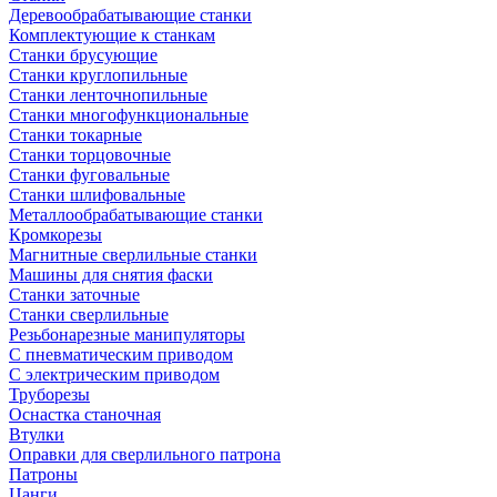
Деревообрабатывающие станки
Комплектующие к станкам
Станки брусующие
Станки круглопильные
Станки ленточнопильные
Станки многофункциональные
Станки токарные
Станки торцовочные
Станки фуговальные
Станки шлифовальные
Металлообрабатывающие станки
Кромкорезы
Магнитные сверлильные станки
Машины для снятия фаски
Станки заточные
Станки сверлильные
Резьбонарезные манипуляторы
С пневматическим приводом
С электрическим приводом
Труборезы
Оснастка станочная
Втулки
Оправки для сверлильного патрона
Патроны
Цанги