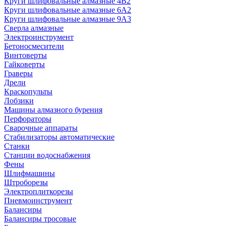
Круги шлифовальные алмазные 4В2
Круги шлифовальные алмазные 6A2
Круги шлифовальные алмазные 9А3
Сверла алмазные
Электроинструмент
Бетоносмесители
Винтоверты
Гайковерты
Граверы
Дрели
Краскопульты
Лобзики
Машины алмазного бурения
Перфораторы
Сварочные аппараты
Стабилизаторы автоматические
Станки
Станции водоснабжения
Фены
Шлифмашины
Штроборезы
Электроплиткорезы
Пневмоинструмент
Балансиры
Балансиры тросовые