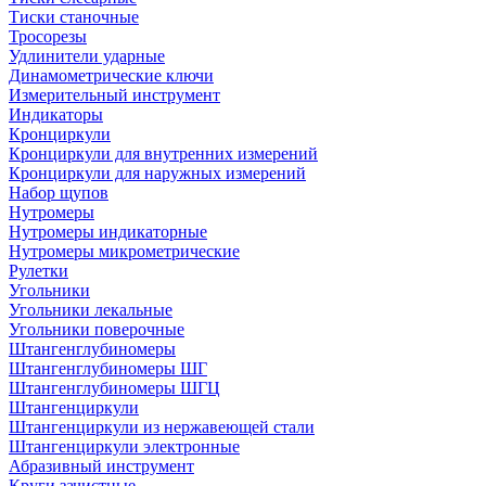
Тиски станочные
Тросорезы
Удлинители ударные
Динамометрические ключи
Измерительный инструмент
Индикаторы
Кронциркули
Кронциркули для внутренних измерений
Кронциркули для наружных измерений
Набор щупов
Нутромеры
Нутромеры индикаторные
Нутромеры микрометрические
Рулетки
Угольники
Угольники лекальные
Угольники поверочные
Штангенглубиномеры
Штангенглубиномеры ШГ
Штангенглубиномеры ШГЦ
Штангенциркули
Штангенциркули из нержавеющей стали
Штангенциркули электронные
Абразивный инструмент
Круги зачистные