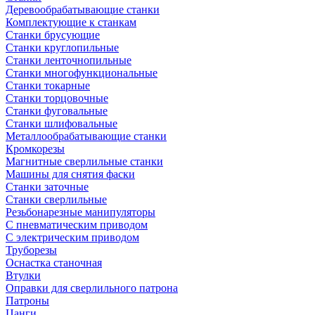
Деревообрабатывающие станки
Комплектующие к станкам
Станки брусующие
Станки круглопильные
Станки ленточнопильные
Станки многофункциональные
Станки токарные
Станки торцовочные
Станки фуговальные
Станки шлифовальные
Металлообрабатывающие станки
Кромкорезы
Магнитные сверлильные станки
Машины для снятия фаски
Станки заточные
Станки сверлильные
Резьбонарезные манипуляторы
С пневматическим приводом
С электрическим приводом
Труборезы
Оснастка станочная
Втулки
Оправки для сверлильного патрона
Патроны
Цанги