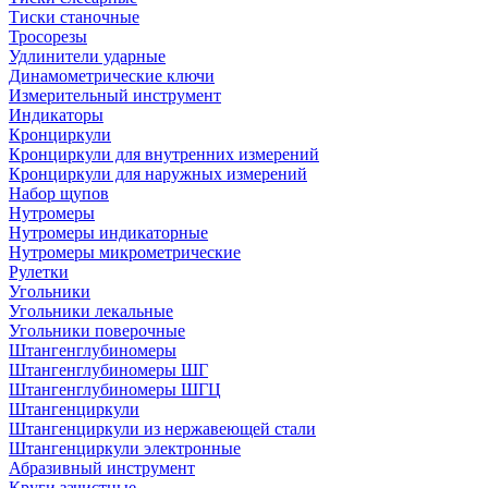
Тиски станочные
Тросорезы
Удлинители ударные
Динамометрические ключи
Измерительный инструмент
Индикаторы
Кронциркули
Кронциркули для внутренних измерений
Кронциркули для наружных измерений
Набор щупов
Нутромеры
Нутромеры индикаторные
Нутромеры микрометрические
Рулетки
Угольники
Угольники лекальные
Угольники поверочные
Штангенглубиномеры
Штангенглубиномеры ШГ
Штангенглубиномеры ШГЦ
Штангенциркули
Штангенциркули из нержавеющей стали
Штангенциркули электронные
Абразивный инструмент
Круги зачистные