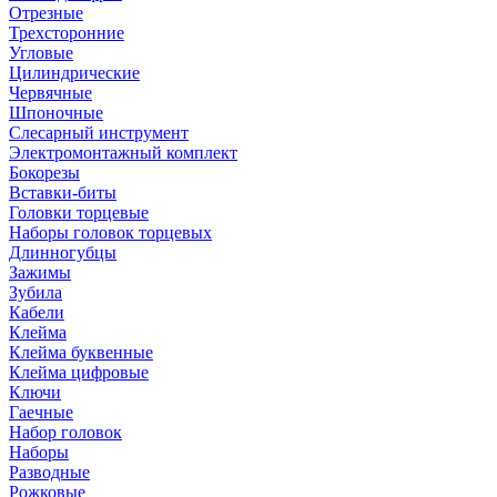
Отрезные
Трехсторонние
Угловые
Цилиндрические
Червячные
Шпоночные
Слесарный инструмент
Электромонтажный комплект
Бокорезы
Вставки-биты
Головки торцевые
Наборы головок торцевых
Длинногубцы
Зажимы
Зубила
Кабели
Клейма
Клейма буквенные
Клейма цифровые
Ключи
Гаечные
Набор головок
Наборы
Разводные
Рожковые