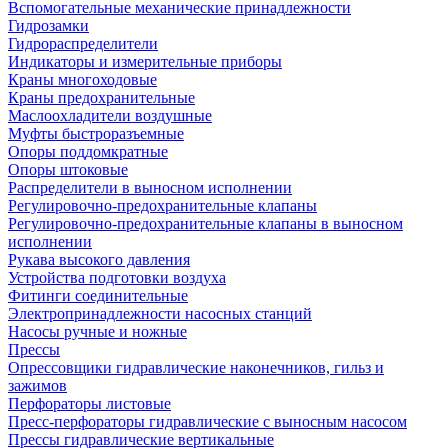
Вспомогательные механические принадлежности
Гидрозамки
Гидрораспределители
Индикаторы и измерительные приборы
Краны многоходовые
Краны предохранительные
Маслоохладители воздушные
Муфты быстроразъемные
Опоры поддомкратные
Опоры штоковые
Распределители в выносном исполнении
Регулировочно-предохранительные клапаны
Регулировочно-предохранительные клапаны в выносном
исполнении
Рукава высокого давления
Устройства подготовки воздуха
Фитинги соединительные
Электропринадлежности насосных станций
Насосы ручные и ножные
Прессы
Опрессовщики гидравлические наконечников, гильз и
зажимов
Перфораторы листовые
Пресс-перфораторы гидравлические с выносным насосом
Прессы гидравлические вертикальные