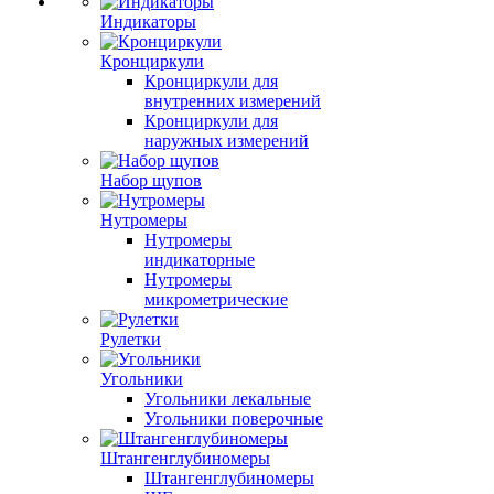
Индикаторы
Кронциркули
Кронциркули для
внутренних измерений
Кронциркули для
наружных измерений
Набор щупов
Нутромеры
Нутромеры
индикаторные
Нутромеры
микрометрические
Рулетки
Угольники
Угольники лекальные
Угольники поверочные
Штангенглубиномеры
Штангенглубиномеры