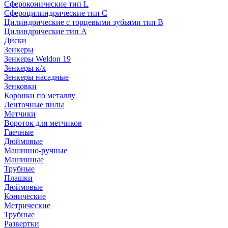
Сфероконические тип L
Сфероцилиндрические тип C
Цилиндрические с торцевыми зубьями тип B
Цилиндрические тип А
Диски
Зенкеры
Зенкеры Weldon 19
Зенкеры к/х
Зенкеры насадные
Зенковки
Коронки по металлу
Ленточные пилы
Метчики
Вороток для метчиков
Гаечные
Дюймовые
Машинно-ручные
Машинные
Трубные
Плашки
Дюймовые
Конические
Метрические
Трубные
Развертки