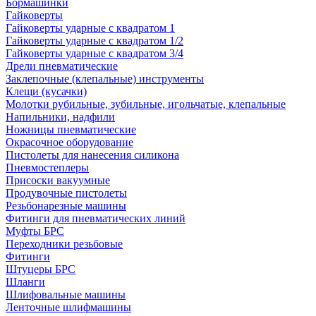
Бормашинки
Гайковерты
Гайковерты ударные с квадратом 1
Гайковерты ударные с квадратом 1/2
Гайковерты ударные с квадратом 3/4
Дрели пневматические
Заклепочные (клепальные) инструменты
Клещи (кусачки)
Молотки рубильные, зубильные, игольчатые, клепальные
Напильники, надфили
Ножницы пневматические
Окрасочное оборудование
Пистолеты для нанесения силикона
Пневмостеплеры
Присоски вакуумные
Продувочные пистолеты
Резьбонарезные машины
Фитинги для пневматических линий
Муфты БРС
Переходники резьбовые
Фитинги
Штуцеры БРС
Шланги
Шлифовальные машины
Ленточные шлифмашины