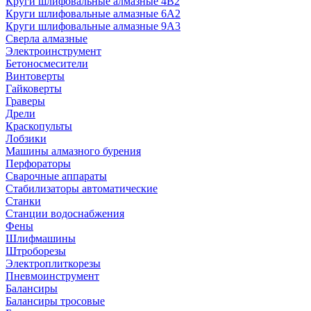
Круги шлифовальные алмазные 4В2
Круги шлифовальные алмазные 6A2
Круги шлифовальные алмазные 9А3
Сверла алмазные
Электроинструмент
Бетоносмесители
Винтоверты
Гайковерты
Граверы
Дрели
Краскопульты
Лобзики
Машины алмазного бурения
Перфораторы
Сварочные аппараты
Стабилизаторы автоматические
Станки
Станции водоснабжения
Фены
Шлифмашины
Штроборезы
Электроплиткорезы
Пневмоинструмент
Балансиры
Балансиры тросовые