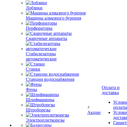
Лобзики
Машины алмазного бурения
Перфораторы
Сварочные аппараты
Стабилизаторы
автоматические
Станки
Станции водоснабжения
Оплата и
Фены
доставка
Шлифмашины
Услови
оплат
Штроборезы
Акции
Услови
достав
Электроплиткорезы
Гарант