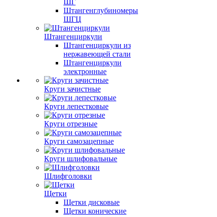
ШГ
Штангенглубиномеры
ШГЦ
Штангенциркули
Штангенциркули из
нержавеющей стали
Штангенциркули
электронные
Круги зачистные
Круги лепестковые
Круги отрезные
Круги самозацепные
Круги шлифовальные
Шлифголовки
Щетки
Щетки дисковые
Щетки конические