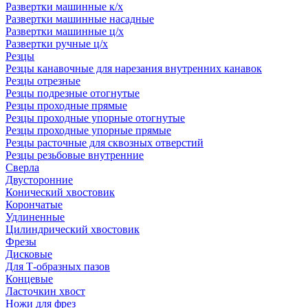
Развертки машинные к/х
Развертки машинные насадные
Развертки машинные ц/х
Развертки ручные ц/х
Резцы
Резцы канавочные для нарезания внутренних канавок
Резцы отрезные
Резцы подрезные отогнутые
Резцы проходные прямые
Резцы проходные упорные отогнутые
Резцы проходные упорные прямые
Резцы расточные для сквозных отверстий
Резцы резьбовые внутренние
Сверла
Двусторонние
Конический хвостовик
Корончатые
Удлиненные
Цилиндрический хвостовик
Фрезы
Дисковые
Для Т-образных пазов
Концевые
Ласточкин хвост
Ножи для фрез