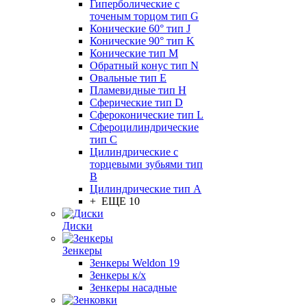
Гиперболические с
точеным торцом тип G
Конические 60° тип J
Конические 90° тип K
Конические тип M
Обратный конус тип N
Овальные тип E
Пламевидные тип H
Сферические тип D
Сфероконические тип L
Сфероцилиндрические
тип C
Цилиндрические с
торцевыми зубьями тип
B
Цилиндрические тип А
+ ЕЩЕ 10
Диски
Зенкеры
Зенкеры Weldon 19
Зенкеры к/х
Зенкеры насадные