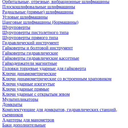
Орбитальные, отрезные, вибрационные шлифмашины
Плоскошлифовальные шлифмашины
Радиальные (прямые) шлифмашины
Угловые шлифмашины
Цанговые шлифмашины (бормашины)
Шуруповерты
Шуруповерты пистолетного типа
Шуруповерты прямого типа
Гидравлический инструмент
Гайковерты и болтовой инструмент
Гайковерты гидравлические
Гайковерты гидравлические кассетные
Гайкодержатели магнитные
Головки торцевые ударные для гайковерта
Ключи динамометрические
Ключи динамометрические со встроенным храповиком
Ключи ударные изогнутые
Ключи ударные прямые
Ключи ударные с открытым зевом
Мультипликаторы
Домкраты
Комплектующие для домкратов, гидравлических станций,
съемников
Адаптеры для манометров
Баки дополнительные