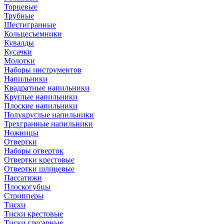
Торцевые
Трубные
Шестигранные
Кольцесъемники
Кувалды
Кусачки
Молотки
Наборы инструментов
Напильники
Квадратные напильники
Круглые напильники
Плоские напильники
Полукруглые напильники
Трехгранные напильники
Ножницы
Отвертки
Наборы отверток
Отвертки крестовые
Отвертки шлицевые
Пассатижи
Плоскогубцы
Стрипперы
Тиски
Тиски крестовые
Тиски слесарные