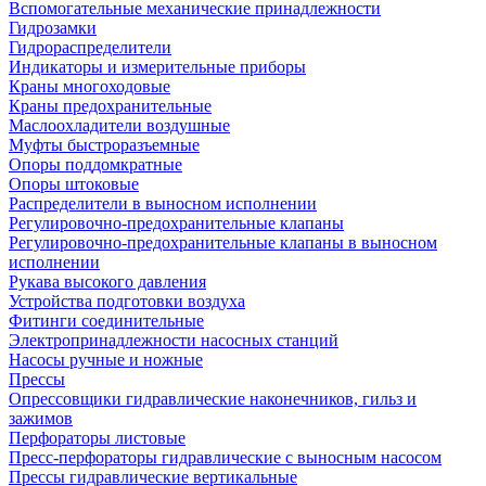
Вспомогательные механические принадлежности
Гидрозамки
Гидрораспределители
Индикаторы и измерительные приборы
Краны многоходовые
Краны предохранительные
Маслоохладители воздушные
Муфты быстроразъемные
Опоры поддомкратные
Опоры штоковые
Распределители в выносном исполнении
Регулировочно-предохранительные клапаны
Регулировочно-предохранительные клапаны в выносном
исполнении
Рукава высокого давления
Устройства подготовки воздуха
Фитинги соединительные
Электропринадлежности насосных станций
Насосы ручные и ножные
Прессы
Опрессовщики гидравлические наконечников, гильз и
зажимов
Перфораторы листовые
Пресс-перфораторы гидравлические с выносным насосом
Прессы гидравлические вертикальные