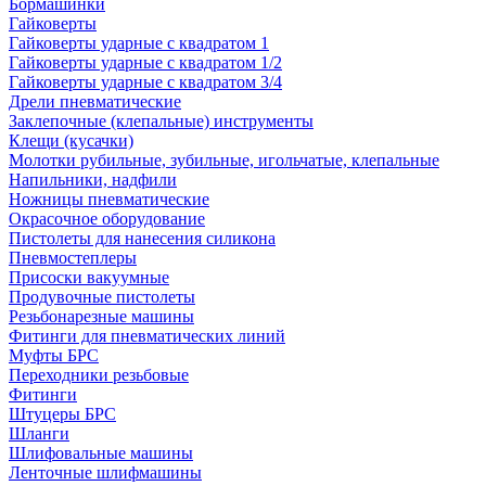
Бормашинки
Гайковерты
Гайковерты ударные с квадратом 1
Гайковерты ударные с квадратом 1/2
Гайковерты ударные с квадратом 3/4
Дрели пневматические
Заклепочные (клепальные) инструменты
Клещи (кусачки)
Молотки рубильные, зубильные, игольчатые, клепальные
Напильники, надфили
Ножницы пневматические
Окрасочное оборудование
Пистолеты для нанесения силикона
Пневмостеплеры
Присоски вакуумные
Продувочные пистолеты
Резьбонарезные машины
Фитинги для пневматических линий
Муфты БРС
Переходники резьбовые
Фитинги
Штуцеры БРС
Шланги
Шлифовальные машины
Ленточные шлифмашины