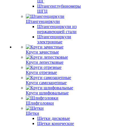
ШГ
Штангенглубиномеры
ШГЦ
Штангенциркули
Штангенциркули из
нержавеющей стали
Штангенциркули
электронные
Круги зачистные
Круги лепестковые
Круги отрезные
Круги самозацепные
Круги шлифовальные
Шлифголовки
Щетки
Щетки дисковые
Щетки конические