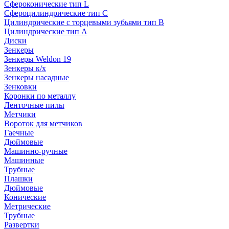
Сфероконические тип L
Сфероцилиндрические тип C
Цилиндрические с торцевыми зубьями тип B
Цилиндрические тип А
Диски
Зенкеры
Зенкеры Weldon 19
Зенкеры к/х
Зенкеры насадные
Зенковки
Коронки по металлу
Ленточные пилы
Метчики
Вороток для метчиков
Гаечные
Дюймовые
Машинно-ручные
Машинные
Трубные
Плашки
Дюймовые
Конические
Метрические
Трубные
Развертки