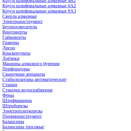
Круги шлифовальные алмазные 4В2
Круги шлифовальные алмазные 6A2
Круги шлифовальные алмазные 9А3
Сверла алмазные
Электроинструмент
Бетоносмесители
Винтоверты
Гайковерты
Граверы
Дрели
Краскопульты
Лобзики
Машины алмазного бурения
Перфораторы
Сварочные аппараты
Стабилизаторы автоматические
Станки
Станции водоснабжения
Фены
Шлифмашины
Штроборезы
Электроплиткорезы
Пневмоинструмент
Балансиры
Балансиры тросовые