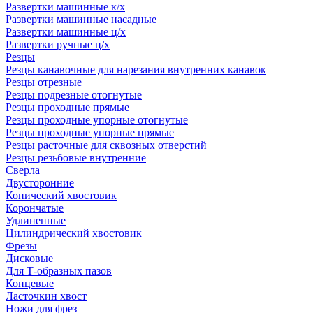
Развертки машинные к/х
Развертки машинные насадные
Развертки машинные ц/х
Развертки ручные ц/х
Резцы
Резцы канавочные для нарезания внутренних канавок
Резцы отрезные
Резцы подрезные отогнутые
Резцы проходные прямые
Резцы проходные упорные отогнутые
Резцы проходные упорные прямые
Резцы расточные для сквозных отверстий
Резцы резьбовые внутренние
Сверла
Двусторонние
Конический хвостовик
Корончатые
Удлиненные
Цилиндрический хвостовик
Фрезы
Дисковые
Для Т-образных пазов
Концевые
Ласточкин хвост
Ножи для фрез