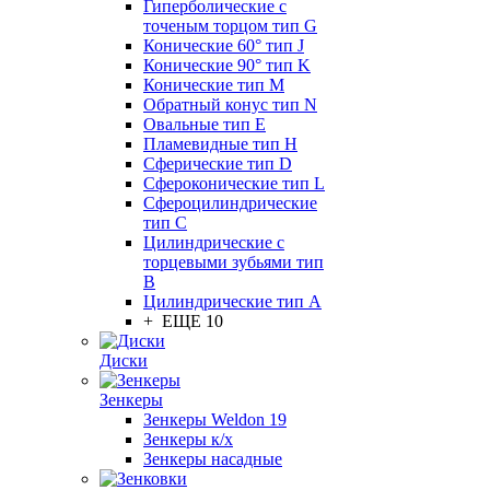
Гиперболические с
точеным торцом тип G
Конические 60° тип J
Конические 90° тип K
Конические тип M
Обратный конус тип N
Овальные тип E
Пламевидные тип H
Сферические тип D
Сфероконические тип L
Сфероцилиндрические
тип C
Цилиндрические с
торцевыми зубьями тип
B
Цилиндрические тип А
+ ЕЩЕ 10
Диски
Зенкеры
Зенкеры Weldon 19
Зенкеры к/х
Зенкеры насадные