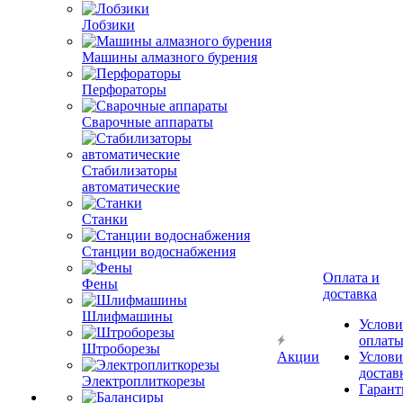
Лобзики
Машины алмазного бурения
Перфораторы
Сварочные аппараты
Стабилизаторы
автоматические
Станки
Станции водоснабжения
Оплата и
Фены
доставка
Шлифмашины
Услови
оплат
Штроборезы
Акции
Услови
достав
Электроплиткорезы
Гарант