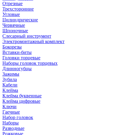
Отрезные
Трехсторонние
Угловые
Цилиндрические
Червячные
Шпоночные
Слесарный инструмент
Электромонтажный комплект
Бокорезы
Вставки-биты
Головки торцевые
Наборы головок торцевых
Длинногубцы
Зажимы
Зубила
Кабели
Клейма
Клейма буквенные
Клейма цифровые
Ключи
Гаечные
Набор головок
Наборы
Разводные
Рожковые