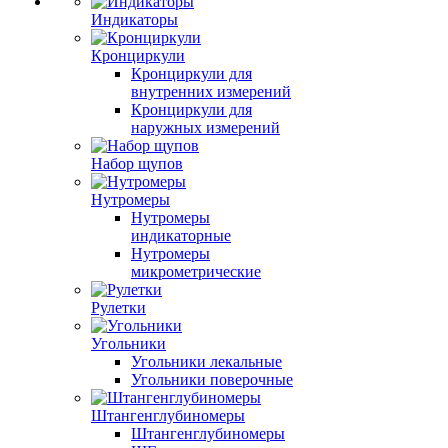
Индикаторы
Кронциркули
Кронциркули для
внутренних измерений
Кронциркули для
наружных измерений
Набор щупов
Нутромеры
Нутромеры
индикаторные
Нутромеры
микрометрические
Рулетки
Угольники
Угольники лекальные
Угольники поверочные
Штангенглубиномеры
Штангенглубиномеры