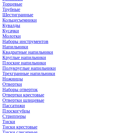
Торцевые
Трубные
Шестигранные
Кольцесъемники
Кувалды
Кусачки
Молотки
Наборы инструментов
Напильники
Квадратные напильники
Круглые напильники
Плоские напильники
Полукруглые напильники
Трехгранные напильники
Ножницы
Отвертки
Наборы отверток
Отвертки крестовые
Отвертки шлицевые
Пассатижи
Плоскогубцы
Стрипперы
Тиски
Тиски крестовые
Тиски слесарные