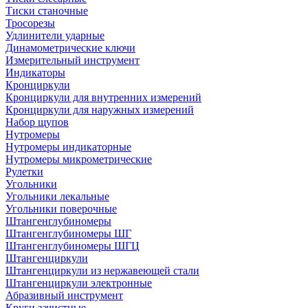
Тиски станочные
Тросорезы
Удлинители ударные
Динамометрические ключи
Измерительный инструмент
Индикаторы
Кронциркули
Кронциркули для внутренних измерений
Кронциркули для наружных измерений
Набор щупов
Нутромеры
Нутромеры индикаторные
Нутромеры микрометрические
Рулетки
Угольники
Угольники лекальные
Угольники поверочные
Штангенглубиномеры
Штангенглубиномеры ШГ
Штангенглубиномеры ШГЦ
Штангенциркули
Штангенциркули из нержавеющей стали
Штангенциркули электронные
Абразивный инструмент
Круги зачистные