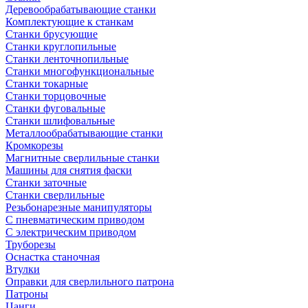
Деревообрабатывающие станки
Комплектующие к станкам
Станки брусующие
Станки круглопильные
Станки ленточнопильные
Станки многофункциональные
Станки токарные
Станки торцовочные
Станки фуговальные
Станки шлифовальные
Металлообрабатывающие станки
Кромкорезы
Магнитные сверлильные станки
Машины для снятия фаски
Станки заточные
Станки сверлильные
Резьбонарезные манипуляторы
С пневматическим приводом
С электрическим приводом
Труборезы
Оснастка станочная
Втулки
Оправки для сверлильного патрона
Патроны
Цанги