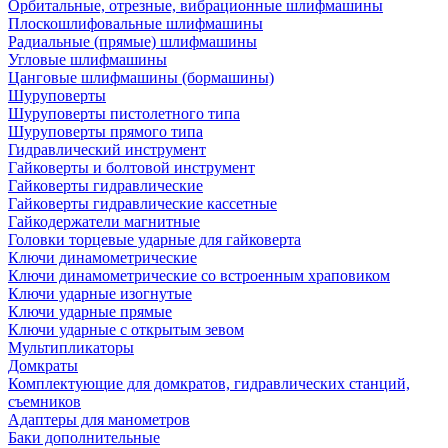
Орбитальные, отрезные, вибрационные шлифмашины
Плоскошлифовальные шлифмашины
Радиальные (прямые) шлифмашины
Угловые шлифмашины
Цанговые шлифмашины (бормашины)
Шуруповерты
Шуруповерты пистолетного типа
Шуруповерты прямого типа
Гидравлический инструмент
Гайковерты и болтовой инструмент
Гайковерты гидравлические
Гайковерты гидравлические кассетные
Гайкодержатели магнитные
Головки торцевые ударные для гайковерта
Ключи динамометрические
Ключи динамометрические со встроенным храповиком
Ключи ударные изогнутые
Ключи ударные прямые
Ключи ударные с открытым зевом
Мультипликаторы
Домкраты
Комплектующие для домкратов, гидравлических станций,
съемников
Адаптеры для манометров
Баки дополнительные