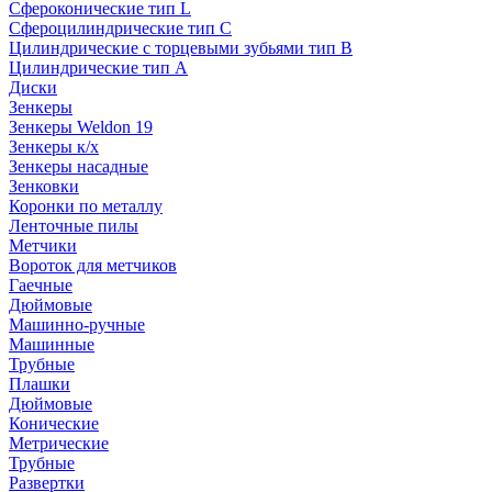
Сфероконические тип L
Сфероцилиндрические тип C
Цилиндрические с торцевыми зубьями тип B
Цилиндрические тип А
Диски
Зенкеры
Зенкеры Weldon 19
Зенкеры к/х
Зенкеры насадные
Зенковки
Коронки по металлу
Ленточные пилы
Метчики
Вороток для метчиков
Гаечные
Дюймовые
Машинно-ручные
Машинные
Трубные
Плашки
Дюймовые
Конические
Метрические
Трубные
Развертки