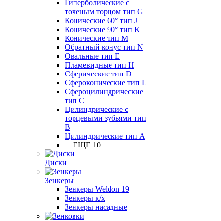
Гиперболические с
точеным торцом тип G
Конические 60° тип J
Конические 90° тип K
Конические тип M
Обратный конус тип N
Овальные тип E
Пламевидные тип H
Сферические тип D
Сфероконические тип L
Сфероцилиндрические
тип C
Цилиндрические с
торцевыми зубьями тип
B
Цилиндрические тип А
+ ЕЩЕ 10
Диски
Зенкеры
Зенкеры Weldon 19
Зенкеры к/х
Зенкеры насадные