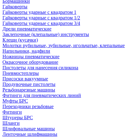
Бормашинки
Гайковерты
Гайковерты ударные с квадратом 1
Гайковерты ударные с квадратом 1/2
Гайковерты ударные с квадратом 3/4
Дрели пневматические
Заклепочные (клепальные) инструменты
Клещи (кусачки)
Молотки рубильные, зубильные, игольчатые, клепальные
Напильники, надфили
Ножницы пневматические
Окрасочное оборудование
Пистолеты для нанесения силикона
Пневмостеплеры
Присоски вакуумные
Продувочные пистолеты
Резьбонарезные машины
Фитинги для пневматических линий
Муфты БРС
Переходники резьбовые
Фитинги
Штуцеры БРС
Шланги
Шлифовальные машины
Ленточные шлифмашины