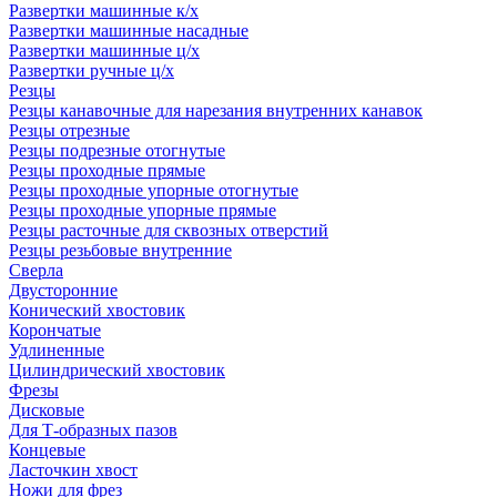
Развертки машинные к/х
Развертки машинные насадные
Развертки машинные ц/х
Развертки ручные ц/х
Резцы
Резцы канавочные для нарезания внутренних канавок
Резцы отрезные
Резцы подрезные отогнутые
Резцы проходные прямые
Резцы проходные упорные отогнутые
Резцы проходные упорные прямые
Резцы расточные для сквозных отверстий
Резцы резьбовые внутренние
Сверла
Двусторонние
Конический хвостовик
Корончатые
Удлиненные
Цилиндрический хвостовик
Фрезы
Дисковые
Для Т-образных пазов
Концевые
Ласточкин хвост
Ножи для фрез