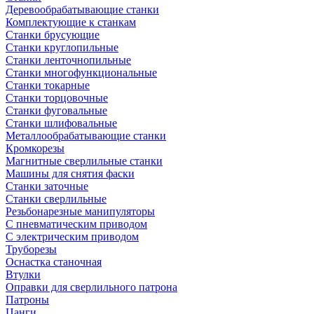
Деревообрабатывающие станки
Комплектующие к станкам
Станки брусующие
Станки круглопильные
Станки ленточнопильные
Станки многофункциональные
Станки токарные
Станки торцовочные
Станки фуговальные
Станки шлифовальные
Металлообрабатывающие станки
Кромкорезы
Магнитные сверлильные станки
Машины для снятия фаски
Станки заточные
Станки сверлильные
Резьбонарезные манипуляторы
С пневматическим приводом
С электрическим приводом
Труборезы
Оснастка станочная
Втулки
Оправки для сверлильного патрона
Патроны
Цанги