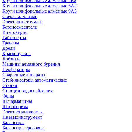
Круги шлифовальные алмазные 4В2
Круги шлифовальные алмазные 6A2
Круги шлифовальные алмазные 9А3
Сверла алмазные
Электроинструмент
Бетоносмесители
Винтоверты
Гайковерты
Граверы
Дрели
Краскопульты
Лобзики
Машины алмазного бурения
Перфораторы
Сварочные аппараты
Стабилизаторы автоматические
Станки
Станции водоснабжения
Фены
Шлифмашины
Штроборезы
Электроплиткорезы
Пневмоинструмент
Балансиры
Балансиры тросовые