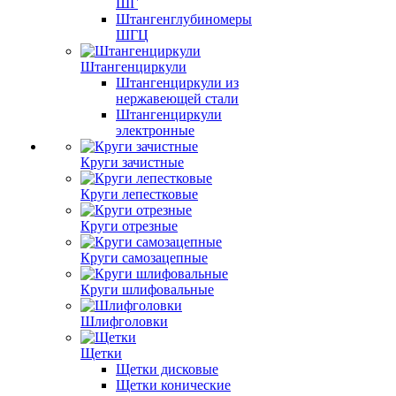
ШГ
Штангенглубиномеры
ШГЦ
Штангенциркули
Штангенциркули из
нержавеющей стали
Штангенциркули
электронные
Круги зачистные
Круги лепестковые
Круги отрезные
Круги самозацепные
Круги шлифовальные
Шлифголовки
Щетки
Щетки дисковые
Щетки конические