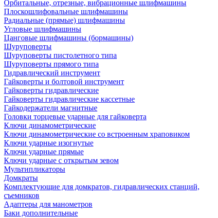
Орбитальные, отрезные, вибрационные шлифмашины
Плоскошлифовальные шлифмашины
Радиальные (прямые) шлифмашины
Угловые шлифмашины
Цанговые шлифмашины (бормашины)
Шуруповерты
Шуруповерты пистолетного типа
Шуруповерты прямого типа
Гидравлический инструмент
Гайковерты и болтовой инструмент
Гайковерты гидравлические
Гайковерты гидравлические кассетные
Гайкодержатели магнитные
Головки торцевые ударные для гайковерта
Ключи динамометрические
Ключи динамометрические со встроенным храповиком
Ключи ударные изогнутые
Ключи ударные прямые
Ключи ударные с открытым зевом
Мультипликаторы
Домкраты
Комплектующие для домкратов, гидравлических станций,
съемников
Адаптеры для манометров
Баки дополнительные