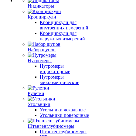
Индикаторы
Кронциркули
Кронциркули для
внутренних измерений
Кронциркули для
наружных измерений
Набор щупов
Нутромеры
Нутромеры
индикаторные
Нутромеры
микрометрические
Рулетки
Угольники
Угольники лекальные
Угольники поверочные
Штангенглубиномеры
Штангенглубиномеры