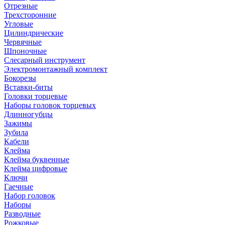
Отрезные
Трехсторонние
Угловые
Цилиндрические
Червячные
Шпоночные
Слесарный инструмент
Электромонтажный комплект
Бокорезы
Вставки-биты
Головки торцевые
Наборы головок торцевых
Длинногубцы
Зажимы
Зубила
Кабели
Клейма
Клейма буквенные
Клейма цифровые
Ключи
Гаечные
Набор головок
Наборы
Разводные
Рожковые