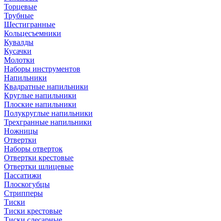
Торцевые
Трубные
Шестигранные
Кольцесъемники
Кувалды
Кусачки
Молотки
Наборы инструментов
Напильники
Квадратные напильники
Круглые напильники
Плоские напильники
Полукруглые напильники
Трехгранные напильники
Ножницы
Отвертки
Наборы отверток
Отвертки крестовые
Отвертки шлицевые
Пассатижи
Плоскогубцы
Стрипперы
Тиски
Тиски крестовые
Тиски слесарные