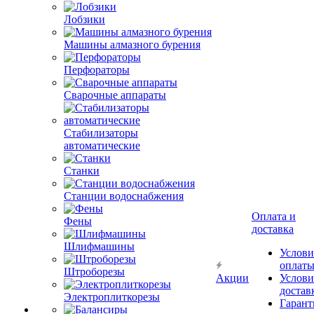
Лобзики
Машины алмазного бурения
Перфораторы
Сварочные аппараты
Стабилизаторы
автоматические
Станки
Станции водоснабжения
Оплата и
Фены
доставка
Шлифмашины
Услови
оплат
Штроборезы
Акции
Услови
достав
Электроплиткорезы
Гарант