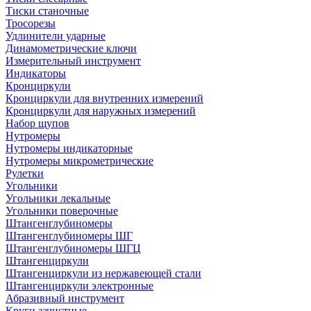
Тиски станочные
Тросорезы
Удлинители ударные
Динамометрические ключи
Измерительный инструмент
Индикаторы
Кронциркули
Кронциркули для внутренних измерений
Кронциркули для наружных измерений
Набор щупов
Нутромеры
Нутромеры индикаторные
Нутромеры микрометрические
Рулетки
Угольники
Угольники лекальные
Угольники поверочные
Штангенглубиномеры
Штангенглубиномеры ШГ
Штангенглубиномеры ШГЦ
Штангенциркули
Штангенциркули из нержавеющей стали
Штангенциркули электронные
Абразивный инструмент
Круги зачистные