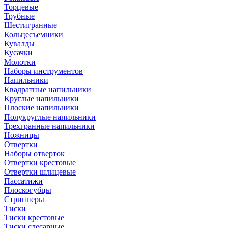
Торцевые
Трубные
Шестигранные
Кольцесъемники
Кувалды
Кусачки
Молотки
Наборы инструментов
Напильники
Квадратные напильники
Круглые напильники
Плоские напильники
Полукруглые напильники
Трехгранные напильники
Ножницы
Отвертки
Наборы отверток
Отвертки крестовые
Отвертки шлицевые
Пассатижи
Плоскогубцы
Стрипперы
Тиски
Тиски крестовые
Тиски слесарные