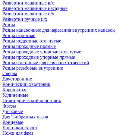
Развертки машинные к/х
Развертки машинные насадные
Развертки машинные ц/х
Развертки ручные ц/х
Резцы
Резцы канавочные для нарезания внутренних канавок
Резцы отрезные
Резцы подрезные отогнутые
Резцы проходные прямые
Резцы проходные упорные отогнутые
Резцы проходные упорные прямые
Резцы расточные для сквозных отверстий
Резцы резьбовые внутренние
Сверла
Двусторонние
Конический хвостовик
Корончатые
Удлиненные
Цилиндрический хвостовик
Фрезы
Дисковые
Для Т-образных пазов
Концевые
Ласточкин хвост
Ножи для фрез