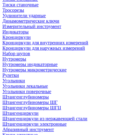
Тиски станочные
Тросорезы
Удлинители ударные
Динамометрические ключи
Измерительный инструмент
Индикаторы
Кронциркули
Кронциркули для внутренних измерений
Кронциркули для наружных измерений
Набор щупов
Нутромеры
Нутромеры индикаторные
Нутромеры микрометрические
Рулетки
Угольники
Угольники лекальные
Угольники поверочные
Штангенглубиномеры
Штангенглубиномеры ШГ
Штангенглубиномеры ШГЦ
Штангенциркули
Штангенциркули из нержавеющей стали
Штангенциркули электронные
Абразивный инструмент
Круги зачистные