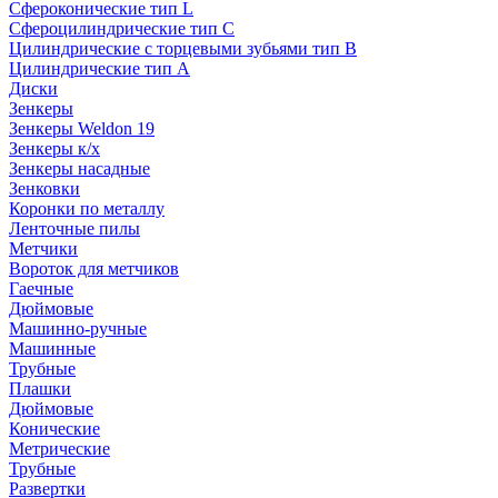
Сфероконические тип L
Сфероцилиндрические тип C
Цилиндрические с торцевыми зубьями тип B
Цилиндрические тип А
Диски
Зенкеры
Зенкеры Weldon 19
Зенкеры к/х
Зенкеры насадные
Зенковки
Коронки по металлу
Ленточные пилы
Метчики
Вороток для метчиков
Гаечные
Дюймовые
Машинно-ручные
Машинные
Трубные
Плашки
Дюймовые
Конические
Метрические
Трубные
Развертки