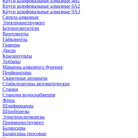
Круги шлифовальные алмазные 4В2
Круги шлифовальные алмазные 6A2
Круги шлифовальные алмазные 9А3
Сверла алмазные
Электроинструмент
Бетоносмесители
Винтоверты
Гайковерты
Граверы
Дрели
Краскопульты
Лобзики
Машины алмазного бурения
Перфораторы
Сварочные аппараты
Стабилизаторы автоматические
Станки
Станции водоснабжения
Фены
Шлифмашины
Штроборезы
Электроплиткорезы
Пневмоинструмент
Балансиры
Балансиры тросовые