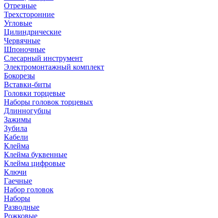
Отрезные
Трехсторонние
Угловые
Цилиндрические
Червячные
Шпоночные
Слесарный инструмент
Электромонтажный комплект
Бокорезы
Вставки-биты
Головки торцевые
Наборы головок торцевых
Длинногубцы
Зажимы
Зубила
Кабели
Клейма
Клейма буквенные
Клейма цифровые
Ключи
Гаечные
Набор головок
Наборы
Разводные
Рожковые