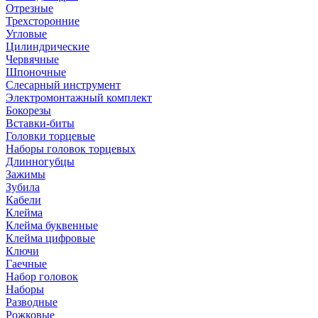
Отрезные
Трехсторонние
Угловые
Цилиндрические
Червячные
Шпоночные
Слесарный инструмент
Электромонтажный комплект
Бокорезы
Вставки-биты
Головки торцевые
Наборы головок торцевых
Длинногубцы
Зажимы
Зубила
Кабели
Клейма
Клейма буквенные
Клейма цифровые
Ключи
Гаечные
Набор головок
Наборы
Разводные
Рожковые