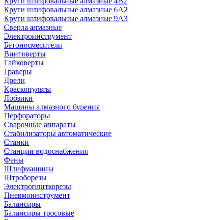
Круги шлифовальные алмазные 4В2
Круги шлифовальные алмазные 6A2
Круги шлифовальные алмазные 9А3
Сверла алмазные
Электроинструмент
Бетоносмесители
Винтоверты
Гайковерты
Граверы
Дрели
Краскопульты
Лобзики
Машины алмазного бурения
Перфораторы
Сварочные аппараты
Стабилизаторы автоматические
Станки
Станции водоснабжения
Фены
Шлифмашины
Штроборезы
Электроплиткорезы
Пневмоинструмент
Балансиры
Балансиры тросовые