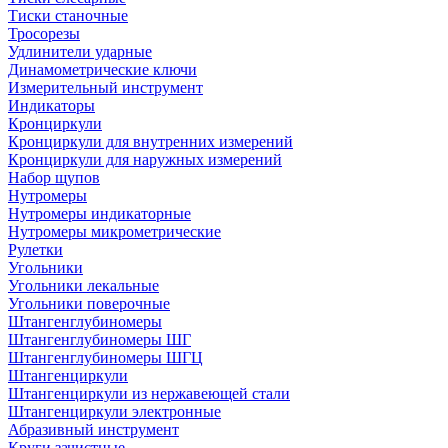
Тиски станочные
Тросорезы
Удлинители ударные
Динамометрические ключи
Измерительный инструмент
Индикаторы
Кронциркули
Кронциркули для внутренних измерений
Кронциркули для наружных измерений
Набор щупов
Нутромеры
Нутромеры индикаторные
Нутромеры микрометрические
Рулетки
Угольники
Угольники лекальные
Угольники поверочные
Штангенглубиномеры
Штангенглубиномеры ШГ
Штангенглубиномеры ШГЦ
Штангенциркули
Штангенциркули из нержавеющей стали
Штангенциркули электронные
Абразивный инструмент
Круги зачистные