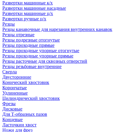
Развертки машинные к/х
Развертки машинные насадные
Развертки машинные ц/х
Развертки ручные ц/х
Резцы
Резцы канавочные для нарезания внутренних канавок
Резцы отрезные
Резцы подрезные отогнутые
Резцы проходные прямые
Резцы проходные упорные отогнутые
Резцы проходные упорные прямые
Резцы расточные для сквозных отверстий
Резцы резьбовые внутренние
Сверла
Двусторонние
Конический хвостовик
Корончатые
Удлиненные
Цилиндрический хвостовик
Фрезы
Дисковые
Для Т-образных пазов
Концевые
Ласточкин хвост
Ножи для фрез