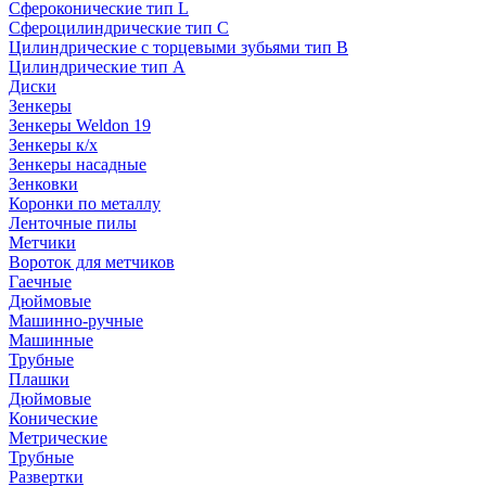
Сфероконические тип L
Сфероцилиндрические тип C
Цилиндрические с торцевыми зубьями тип B
Цилиндрические тип А
Диски
Зенкеры
Зенкеры Weldon 19
Зенкеры к/х
Зенкеры насадные
Зенковки
Коронки по металлу
Ленточные пилы
Метчики
Вороток для метчиков
Гаечные
Дюймовые
Машинно-ручные
Машинные
Трубные
Плашки
Дюймовые
Конические
Метрические
Трубные
Развертки