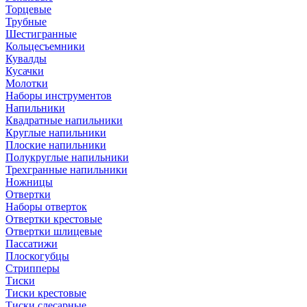
Торцевые
Трубные
Шестигранные
Кольцесъемники
Кувалды
Кусачки
Молотки
Наборы инструментов
Напильники
Квадратные напильники
Круглые напильники
Плоские напильники
Полукруглые напильники
Трехгранные напильники
Ножницы
Отвертки
Наборы отверток
Отвертки крестовые
Отвертки шлицевые
Пассатижи
Плоскогубцы
Стрипперы
Тиски
Тиски крестовые
Тиски слесарные