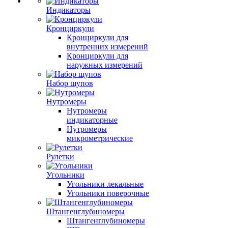
Индикаторы
Кронциркули
Кронциркули для
внутренних измерений
Кронциркули для
наружных измерений
Набор щупов
Нутромеры
Нутромеры
индикаторные
Нутромеры
микрометрические
Рулетки
Угольники
Угольники лекальные
Угольники поверочные
Штангенглубиномеры
Штангенглубиномеры