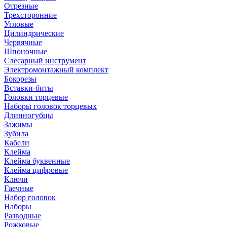
Отрезные
Трехсторонние
Угловые
Цилиндрические
Червячные
Шпоночные
Слесарный инструмент
Электромонтажный комплект
Бокорезы
Вставки-биты
Головки торцевые
Наборы головок торцевых
Длинногубцы
Зажимы
Зубила
Кабели
Клейма
Клейма буквенные
Клейма цифровые
Ключи
Гаечные
Набор головок
Наборы
Разводные
Рожковые