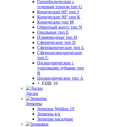
Гиперболические с
точеным торцом тип G
Конические 60° тип J
Конические 90° тип K
Конические тип M
Обратный конус тип N
Овальные тип E
Пламевидные тип H
Сферические тип D
Сфероконические тип L
Сфероцилиндрические
тип C
Цилиндрические с
торцевыми зубьями тип
B
Цилиндрические тип А
+ ЕЩЕ 10
Диски
Зенкеры
Зенкеры Weldon 19
Зенкеры к/х
Зенкеры насадные