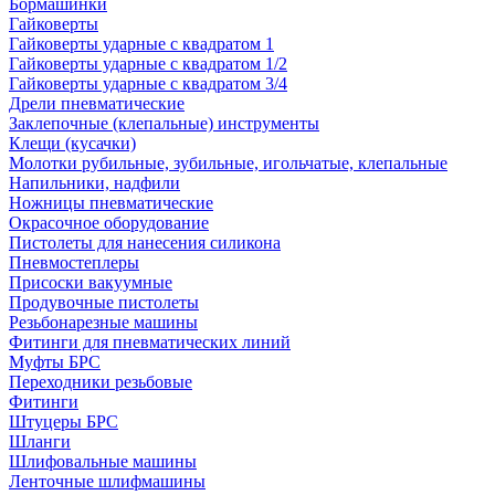
Бормашинки
Гайковерты
Гайковерты ударные с квадратом 1
Гайковерты ударные с квадратом 1/2
Гайковерты ударные с квадратом 3/4
Дрели пневматические
Заклепочные (клепальные) инструменты
Клещи (кусачки)
Молотки рубильные, зубильные, игольчатые, клепальные
Напильники, надфили
Ножницы пневматические
Окрасочное оборудование
Пистолеты для нанесения силикона
Пневмостеплеры
Присоски вакуумные
Продувочные пистолеты
Резьбонарезные машины
Фитинги для пневматических линий
Муфты БРС
Переходники резьбовые
Фитинги
Штуцеры БРС
Шланги
Шлифовальные машины
Ленточные шлифмашины