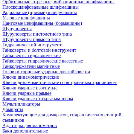
Орбитальные, отрезные, вибрационные шлифмашины
Плоскошлифовальные шлифмашины
Радиальные (прямые) шлифмашины
Угловые шлифмашины
Цанговые шлифмашины (бормашины)
Шуруповерты
Шуруповерты пистолетного типа
Шуруповерты прямого типа
Гидравлический инструмент
Гайковерты и болтовой инструмент
Гайковерты гидравлические
Гайковерты гидравлические кассетные
Гайкодержатели магнитные
Головки торцевые ударные для гайковерта
Ключи динамометрические
Ключи динамометрические со встроенным храповиком
Ключи ударные изогнутые
Ключи ударные прямые
Ключи ударные с открытым зевом
Мультипликаторы
Домкраты
Комплектующие для домкратов, гидравлических станций,
съемников
Адаптеры для манометров
Баки дополнительные