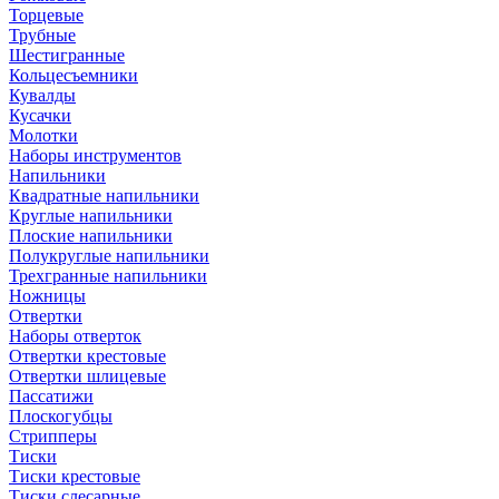
Торцевые
Трубные
Шестигранные
Кольцесъемники
Кувалды
Кусачки
Молотки
Наборы инструментов
Напильники
Квадратные напильники
Круглые напильники
Плоские напильники
Полукруглые напильники
Трехгранные напильники
Ножницы
Отвертки
Наборы отверток
Отвертки крестовые
Отвертки шлицевые
Пассатижи
Плоскогубцы
Стрипперы
Тиски
Тиски крестовые
Тиски слесарные