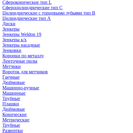
Сфероконические тип L
Сфероцилиндрические тип C
Цилиндрические с торцевыми зубьями тип B
Цилиндрические тип А
Диски
Зенкеры
Зенкеры Weldon 19
Зенкеры к/х
Зенкеры насадные
Зенковки
Коронки по металлу
Ленточные пилы
Метчики
Вороток для метчиков
Гаечные
Дюймовые
Машинно-ручные
Машинные
Трубные
Плашки
Дюймовые
Конические
Метрические
Трубные
Развертки