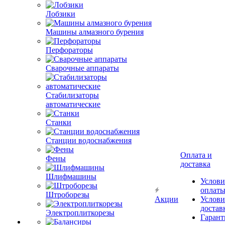
Лобзики
Машины алмазного бурения
Перфораторы
Сварочные аппараты
Стабилизаторы
автоматические
Станки
Станции водоснабжения
Оплата и
Фены
доставка
Шлифмашины
Услови
оплат
Штроборезы
Акции
Услови
достав
Электроплиткорезы
Гарант