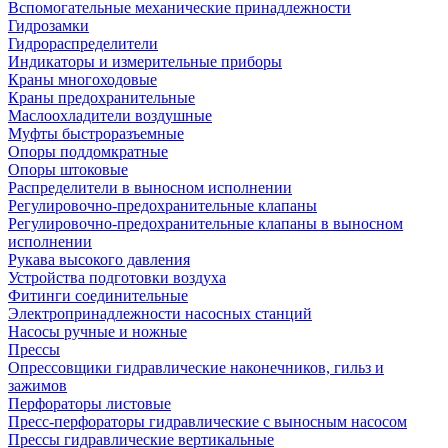
Вспомогательные механические принадлежности
Гидрозамки
Гидрораспределители
Индикаторы и измерительные приборы
Краны многоходовые
Краны предохранительные
Маслоохладители воздушные
Муфты быстроразъемные
Опоры поддомкратные
Опоры штоковые
Распределители в выносном исполнении
Регулировочно-предохранительные клапаны
Регулировочно-предохранительные клапаны в выносном
исполнении
Рукава высокого давления
Устройства подготовки воздуха
Фитинги соединительные
Электропринадлежности насосных станций
Насосы ручные и ножные
Прессы
Опрессовщики гидравлические наконечников, гильз и
зажимов
Перфораторы листовые
Пресс-перфораторы гидравлические с выносным насосом
Прессы гидравлические вертикальные