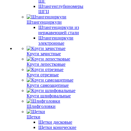
ШГ
Штангенглубиномеры
ШГЦ
Штангенциркули
Штангенциркули из
нержавеющей стали
Штангенциркули
электронные
Круги зачистные
Круги лепестковые
Круги отрезные
Круги самозацепные
Круги шлифовальные
Шлифголовки
Щетки
Щетки дисковые
Щетки конические