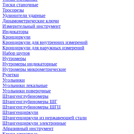
Тиски станочные
Тросорезы
Удлинители ударные
Динамометрические ключи
Измерительный инструмент
Индикаторы
Кронциркули
Кронциркули для внутренних измерений
Кронциркули для наружных измерений
Набор щупов
Нутромеры
Нутромеры индикаторные
Нутромеры микрометрические
Рулетки
Угольники
Угольники лекальные
Угольники поверочные
Штангенглубиномеры
Штангенглубиномеры ШГ
Штангенглубиномеры ШГЦ
Штангенциркули
Штангенциркули из нержавеющей стали
Штангенциркули электронные
Абразивный инструмент
Круги зачистные