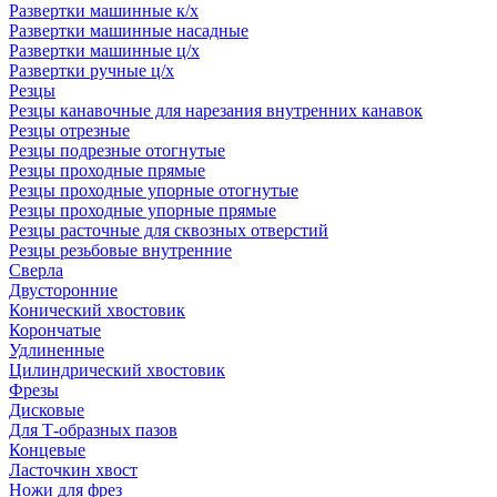
Развертки машинные к/х
Развертки машинные насадные
Развертки машинные ц/х
Развертки ручные ц/х
Резцы
Резцы канавочные для нарезания внутренних канавок
Резцы отрезные
Резцы подрезные отогнутые
Резцы проходные прямые
Резцы проходные упорные отогнутые
Резцы проходные упорные прямые
Резцы расточные для сквозных отверстий
Резцы резьбовые внутренние
Сверла
Двусторонние
Конический хвостовик
Корончатые
Удлиненные
Цилиндрический хвостовик
Фрезы
Дисковые
Для Т-образных пазов
Концевые
Ласточкин хвост
Ножи для фрез