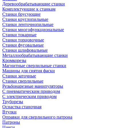
Деревообрабатывающие станки
Комплектующие к станкам
Станки брусующие
Станки круглопильные
Станки ленточнопильные
Станки многофункциональные
Станки токарные
Станки торцовочные
Станки фуговальные
Станки шлифовальные
Металлообрабатывающие станки
Кромкорезы
Магнитные сверлильные станки
Машины для снятия фаски
Станки заточные
Станки сверлильные
Резьбонарезные манипуляторы
С пневматическим приводом
С электрическим приводом
Труборезы
Оснастка станочная
Втулки
Оправки для сверлильного патрона
Патроны
Цанги