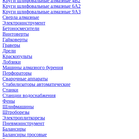
Круги шлифовальные алмазные 4В2
Круги шлифовальные алмазные 6A2
Круги шлифовальные алмазные 9А3
Сверла алмазные
Электроинструмент
Бетоносмесители
Винтоверты
Гайковерты
Граверы
Дрели
Краскопульты
Лобзики
Машины алмазного бурения
Перфораторы
Сварочные аппараты
Стабилизаторы автоматические
Станки
Станции водоснабжения
Фены
Шлифмашины
Штроборезы
Электроплиткорезы
Пневмоинструмент
Балансиры
Балансиры тросовые