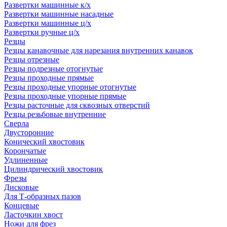
Развертки машинные к/х
Развертки машинные насадные
Развертки машинные ц/х
Развертки ручные ц/х
Резцы
Резцы канавочные для нарезания внутренних канавок
Резцы отрезные
Резцы подрезные отогнутые
Резцы проходные прямые
Резцы проходные упорные отогнутые
Резцы проходные упорные прямые
Резцы расточные для сквозных отверстий
Резцы резьбовые внутренние
Сверла
Двусторонние
Конический хвостовик
Корончатые
Удлиненные
Цилиндрический хвостовик
Фрезы
Дисковые
Для Т-образных пазов
Концевые
Ласточкин хвост
Ножи для фрез