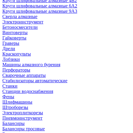
Круги шлифовальные алмазные 4В2
Круги шлифовальные алмазные 6A2
Круги шлифовальные алмазные 9А3
Сверла алмазные
Электроинструмент
Бетоносмесители
Винтоверты
Гайковерты
Граверы
Дрели
Краскопульты
Лобзики
Машины алмазного бурения
Перфораторы
Сварочные аппараты
Стабилизаторы автоматические
Станки
Станции водоснабжения
Фены
Шлифмашины
Штроборезы
Электроплиткорезы
Пневмоинструмент
Балансиры
Балансиры тросовые