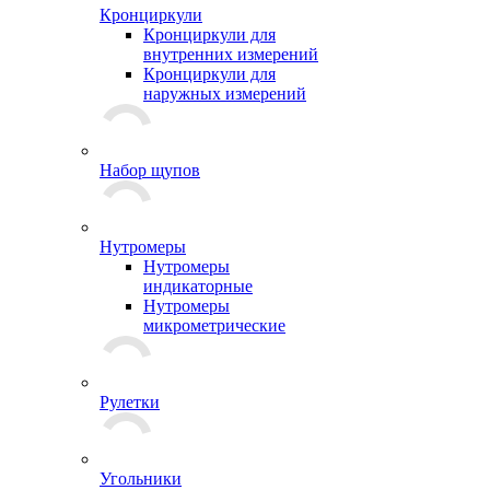
Кронциркули
Кронциркули для
внутренних измерений
Кронциркули для
наружных измерений
Набор щупов
Нутромеры
Нутромеры
индикаторные
Нутромеры
микрометрические
Рулетки
Угольники