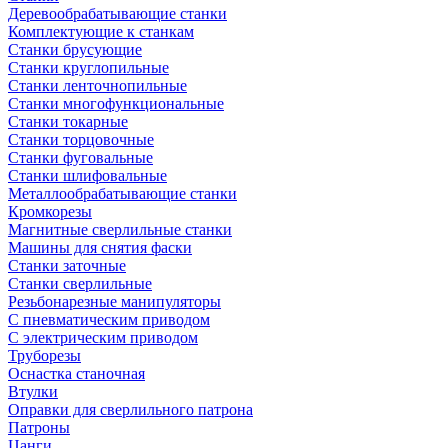
Деревообрабатывающие станки
Комплектующие к станкам
Станки брусующие
Станки круглопильные
Станки ленточнопильные
Станки многофункциональные
Станки токарные
Станки торцовочные
Станки фуговальные
Станки шлифовальные
Металлообрабатывающие станки
Кромкорезы
Магнитные сверлильные станки
Машины для снятия фаски
Станки заточные
Станки сверлильные
Резьбонарезные манипуляторы
С пневматическим приводом
С электрическим приводом
Труборезы
Оснастка станочная
Втулки
Оправки для сверлильного патрона
Патроны
Цанги