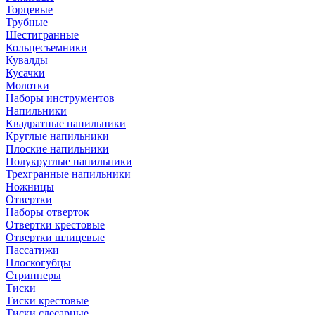
Торцевые
Трубные
Шестигранные
Кольцесъемники
Кувалды
Кусачки
Молотки
Наборы инструментов
Напильники
Квадратные напильники
Круглые напильники
Плоские напильники
Полукруглые напильники
Трехгранные напильники
Ножницы
Отвертки
Наборы отверток
Отвертки крестовые
Отвертки шлицевые
Пассатижи
Плоскогубцы
Стрипперы
Тиски
Тиски крестовые
Тиски слесарные