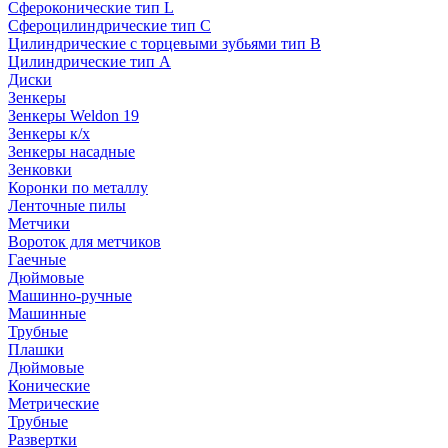
Сфероконические тип L
Сфероцилиндрические тип C
Цилиндрические с торцевыми зубьями тип B
Цилиндрические тип А
Диски
Зенкеры
Зенкеры Weldon 19
Зенкеры к/х
Зенкеры насадные
Зенковки
Коронки по металлу
Ленточные пилы
Метчики
Вороток для метчиков
Гаечные
Дюймовые
Машинно-ручные
Машинные
Трубные
Плашки
Дюймовые
Конические
Метрические
Трубные
Развертки