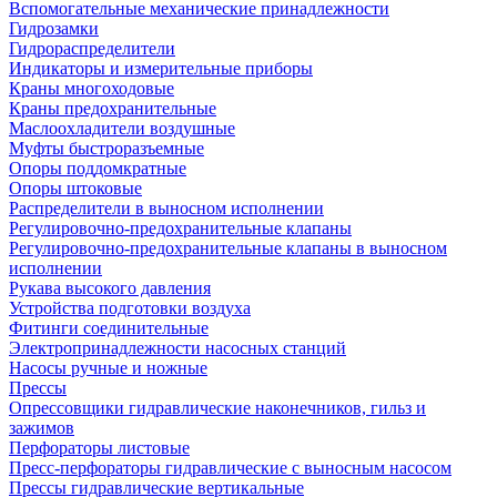
Вспомогательные механические принадлежности
Гидрозамки
Гидрораспределители
Индикаторы и измерительные приборы
Краны многоходовые
Краны предохранительные
Маслоохладители воздушные
Муфты быстроразъемные
Опоры поддомкратные
Опоры штоковые
Распределители в выносном исполнении
Регулировочно-предохранительные клапаны
Регулировочно-предохранительные клапаны в выносном
исполнении
Рукава высокого давления
Устройства подготовки воздуха
Фитинги соединительные
Электропринадлежности насосных станций
Насосы ручные и ножные
Прессы
Опрессовщики гидравлические наконечников, гильз и
зажимов
Перфораторы листовые
Пресс-перфораторы гидравлические с выносным насосом
Прессы гидравлические вертикальные