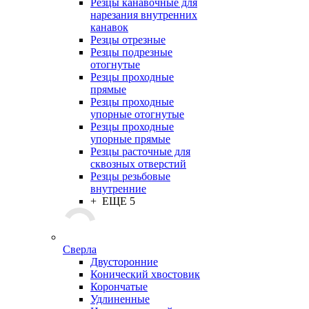
Резцы канавочные для
нарезания внутренних
канавок
Резцы отрезные
Резцы подрезные
отогнутые
Резцы проходные
прямые
Резцы проходные
упорные отогнутые
Резцы проходные
упорные прямые
Резцы расточные для
сквозных отверстий
Резцы резьбовые
внутренние
+ ЕЩЕ 5
Сверла
Двусторонние
Конический хвостовик
Корончатые
Удлиненные