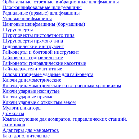
Орбитальные, отрезные, вибрационные шлифмашины
Плоскошлифовальные шлифмашины
Радиальные (прямые) шлифмашины
Угловые шлифмашины
Цанговые шлифмашины (бормашины)
Шуруповерты
Шуруповерты пистолетного типа
Шуруповерты прямого типа
Гидравлический инструмент
Гайковерты и болтовой инструмент
Гайковерты гидравлические
Гайковерты гидравлические кассетные
Гайкодержатели магнитные
Головки торцевые ударные для гайковерта
Ключи динамометрические
Ключи динамометрические со встроенным храповиком
Ключи ударные изогнутые
Ключи ударные прямые
Ключи ударные с открытым зевом
Мультипликаторы
Домкраты
Комплектующие для домкратов, гидравлических станций,
съемников
Адаптеры для манометров
Баки дополнительные