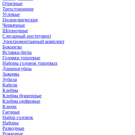
Отрезные
Трехсторонние
Угловые
Цилиндрические
Червячные
Шпоночные
Слесарный инструмент
Электромонтажный комплект
Бокорезы
Вставки-биты
Головки торцевые
Наборы головок торцевых
Длинногубцы
Зажимы
Зубила
Кабели
Клейма
Клейма буквенные
Клейма цифровые
Ключи
Гаечные
Набор головок
Наборы
Разводные
Рожковые