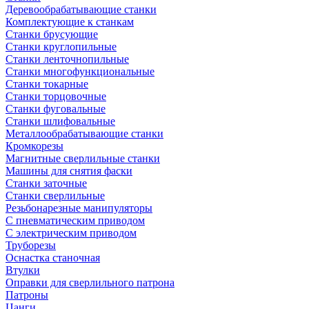
Деревообрабатывающие станки
Комплектующие к станкам
Станки брусующие
Станки круглопильные
Станки ленточнопильные
Станки многофункциональные
Станки токарные
Станки торцовочные
Станки фуговальные
Станки шлифовальные
Металлообрабатывающие станки
Кромкорезы
Магнитные сверлильные станки
Машины для снятия фаски
Станки заточные
Станки сверлильные
Резьбонарезные манипуляторы
С пневматическим приводом
С электрическим приводом
Труборезы
Оснастка станочная
Втулки
Оправки для сверлильного патрона
Патроны
Цанги