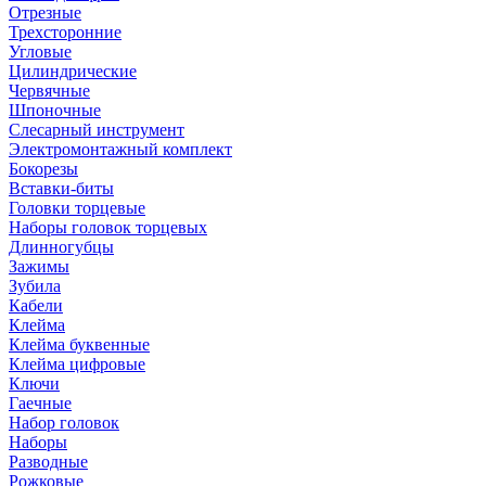
Отрезные
Трехсторонние
Угловые
Цилиндрические
Червячные
Шпоночные
Слесарный инструмент
Электромонтажный комплект
Бокорезы
Вставки-биты
Головки торцевые
Наборы головок торцевых
Длинногубцы
Зажимы
Зубила
Кабели
Клейма
Клейма буквенные
Клейма цифровые
Ключи
Гаечные
Набор головок
Наборы
Разводные
Рожковые