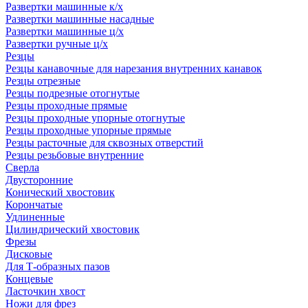
Развертки машинные к/х
Развертки машинные насадные
Развертки машинные ц/х
Развертки ручные ц/х
Резцы
Резцы канавочные для нарезания внутренних канавок
Резцы отрезные
Резцы подрезные отогнутые
Резцы проходные прямые
Резцы проходные упорные отогнутые
Резцы проходные упорные прямые
Резцы расточные для сквозных отверстий
Резцы резьбовые внутренние
Сверла
Двусторонние
Конический хвостовик
Корончатые
Удлиненные
Цилиндрический хвостовик
Фрезы
Дисковые
Для Т-образных пазов
Концевые
Ласточкин хвост
Ножи для фрез