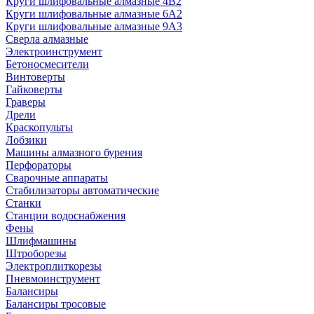
Круги шлифовальные алмазные 4В2
Круги шлифовальные алмазные 6A2
Круги шлифовальные алмазные 9А3
Сверла алмазные
Электроинструмент
Бетоносмесители
Винтоверты
Гайковерты
Граверы
Дрели
Краскопульты
Лобзики
Машины алмазного бурения
Перфораторы
Сварочные аппараты
Стабилизаторы автоматические
Станки
Станции водоснабжения
Фены
Шлифмашины
Штроборезы
Электроплиткорезы
Пневмоинструмент
Балансиры
Балансиры тросовые