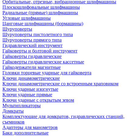
Орбитальные, отрезные, вибрационные шлифмашины
Плоскошлифовальные шлифмашины
Радиальные (прямые) шлифмашины
Угловые шлифмашины
Цанговые шлифмашины (бормашины)
Шуруповерты
Шуруповерты пистолетного типа
Шуруповерты прямого типа
Гидравлический инструмент
Гайковерты и болтовой инструмент
Гайковерты гидравлические
Гайковерты гидравлические кассетные
Гайкодержатели магнитные
Головки торцевые ударные для гайковерта
Ключи динамометрические
Ключи динамометрические со встроенным храповиком
Ключи ударные изогнутые
Ключи ударные прямые
Ключи ударные с открытым зевом
Мультипликаторы
Домкраты
Комплектующие для домкратов, гидравлических станций,
съемников
Адаптеры для манометров
Баки дополнительные