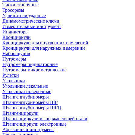
Тиски станочные
Тросорезы
Удлинители ударные
Динамометрические ключи
Измерительный инструмент
Индикаторы
Кронциркули
Кронциркули для внутренних измерений
Кронциркули для наружных измерений
Набор щупов
Нутромеры
Нутромеры индикаторные
Нутромеры микрометрические
Рулетки
Угольники
Угольники лекальные
Угольники поверочные
Штангенглубиномеры
Штангенглубиномеры ШГ
Штангенглубиномеры ШГЦ
Штангенциркули
Штангенциркули из нержавеющей стали
Штангенциркули электронные
Абразивный инструмент
Круги зачистные