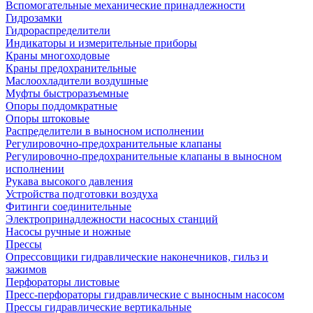
Вспомогательные механические принадлежности
Гидрозамки
Гидрораспределители
Индикаторы и измерительные приборы
Краны многоходовые
Краны предохранительные
Маслоохладители воздушные
Муфты быстроразъемные
Опоры поддомкратные
Опоры штоковые
Распределители в выносном исполнении
Регулировочно-предохранительные клапаны
Регулировочно-предохранительные клапаны в выносном
исполнении
Рукава высокого давления
Устройства подготовки воздуха
Фитинги соединительные
Электропринадлежности насосных станций
Насосы ручные и ножные
Прессы
Опрессовщики гидравлические наконечников, гильз и
зажимов
Перфораторы листовые
Пресс-перфораторы гидравлические с выносным насосом
Прессы гидравлические вертикальные