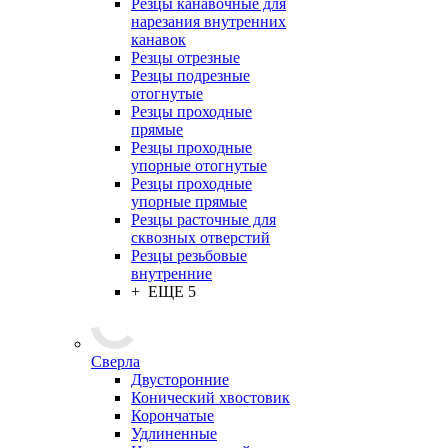
Резцы канавочные для
нарезания внутренних
канавок
Резцы отрезные
Резцы подрезные
отогнутые
Резцы проходные
прямые
Резцы проходные
упорные отогнутые
Резцы проходные
упорные прямые
Резцы расточные для
сквозных отверстий
Резцы резьбовые
внутренние
+ ЕЩЕ 5
Сверла
Двусторонние
Конический хвостовик
Корончатые
Удлиненные