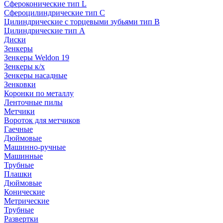
Сфероконические тип L
Сфероцилиндрические тип C
Цилиндрические с торцевыми зубьями тип B
Цилиндрические тип А
Диски
Зенкеры
Зенкеры Weldon 19
Зенкеры к/х
Зенкеры насадные
Зенковки
Коронки по металлу
Ленточные пилы
Метчики
Вороток для метчиков
Гаечные
Дюймовые
Машинно-ручные
Машинные
Трубные
Плашки
Дюймовые
Конические
Метрические
Трубные
Развертки