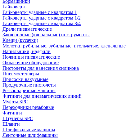
Бормашинки
Гайковерты
Гайковерты ударные с квадратом 1
Гайковерты ударные с квадратом 1/2
Гайковерты ударные с квадратом 3/4
Дрели пневматические
Заклепочные (клепальные) инструменты
Клещи (кусачки)
Молотки рубильные, зубильные, игольчатые, клепальные
Напильники, надфили
Ножницы пневматические
Окрасочное оборудование
Пистолеты для нанесения силикона
Пневмостеплеры
Присоски вакуумные
Продувочные пистолеты
Резьбонарезные машины
Фитинги для пневматических линий
Муфты БРС
Переходники резьбовые
Фитинги
Штуцеры БРС
Шланги
Шлифовальные машины
Ленточные шлифмашины