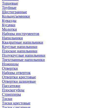
Торцевые
Трубные
Шестигранные
Кольцесъемники
Кувалды
Кусачки
Молотки
Наборы инструментов
Напильники
Квадратные напильники
Круглые напильники
Плоские напильники
Полукруглые напильники
Трехгранные напильники
Ножницы
Отвертки
Наборы отверток
Отвертки крестовые
Отвертки шлицевые
Пассатижи
Плоскогубцы
Стрипперы
Тиски
Тиски крестовые
Тиски слесарные