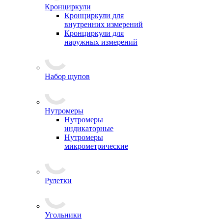
Кронциркули
Кронциркули для
внутренних измерений
Кронциркули для
наружных измерений
Набор щупов
Нутромеры
Нутромеры
индикаторные
Нутромеры
микрометрические
Рулетки
Угольники