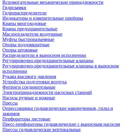
Вспомогательные механические принадлежности
Гидрозамки
Гидрораспределители
Индикаторы и измерительные приборы
Краны многоходовые
Краны предохранительные
Маслоохладители воздушные
Муфты быстроразъемные
Опоры поддомкратные
Опоры штоковые
Распределители в выносном исполнении
Регулировочно-предохранительные клапаны
Регулировочно-предохранительные клапаны в выносном
исполнении
Рукава высокого давления
Устройства подготовки воздуха
Фитинги соединительные
Электропринадлежности насосных станций
Насосы ручные и ножные
Прессы
Опрессовщики гидравлические наконечников, гильз и
зажимов
Перфораторы листовые
Пресс-перфораторы гидравлические с выносным насосом
Прессы гидравлические вертикальные