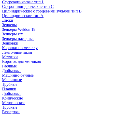
Сфероконические тип L
Сфероцилиндрические тип C
Цилиндрические с торцевыми зубьями тип B
Цилиндрические тип А
Диски
Зенкеры
Зенкеры Weldon 19
Зенкеры к/х
Зенкеры насадные
Зенковки
Коронки по металлу
Ленточные пилы
Метчики
Вороток для метчиков
Гаечные
Дюймовые
Машинно-ручные
Машинные
Трубные
Плашки
Дюймовые
Конические
Метрические
Трубные
Развертки