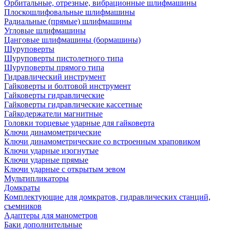
Орбитальные, отрезные, вибрационные шлифмашины
Плоскошлифовальные шлифмашины
Радиальные (прямые) шлифмашины
Угловые шлифмашины
Цанговые шлифмашины (бормашины)
Шуруповерты
Шуруповерты пистолетного типа
Шуруповерты прямого типа
Гидравлический инструмент
Гайковерты и болтовой инструмент
Гайковерты гидравлические
Гайковерты гидравлические кассетные
Гайкодержатели магнитные
Головки торцевые ударные для гайковерта
Ключи динамометрические
Ключи динамометрические со встроенным храповиком
Ключи ударные изогнутые
Ключи ударные прямые
Ключи ударные с открытым зевом
Мультипликаторы
Домкраты
Комплектующие для домкратов, гидравлических станций,
съемников
Адаптеры для манометров
Баки дополнительные