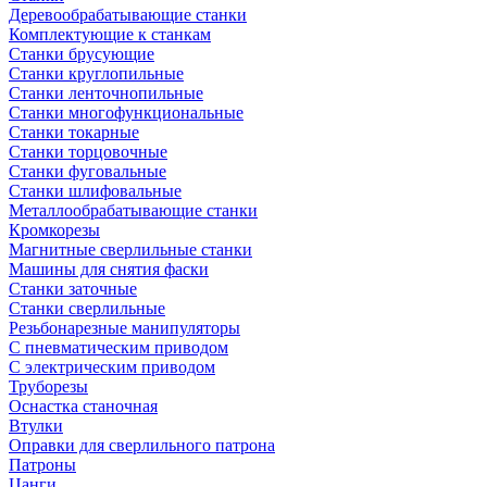
Деревообрабатывающие станки
Комплектующие к станкам
Станки брусующие
Станки круглопильные
Станки ленточнопильные
Станки многофункциональные
Станки токарные
Станки торцовочные
Станки фуговальные
Станки шлифовальные
Металлообрабатывающие станки
Кромкорезы
Магнитные сверлильные станки
Машины для снятия фаски
Станки заточные
Станки сверлильные
Резьбонарезные манипуляторы
С пневматическим приводом
С электрическим приводом
Труборезы
Оснастка станочная
Втулки
Оправки для сверлильного патрона
Патроны
Цанги