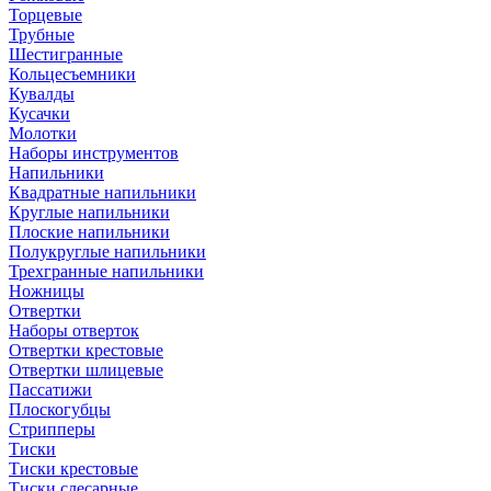
Торцевые
Трубные
Шестигранные
Кольцесъемники
Кувалды
Кусачки
Молотки
Наборы инструментов
Напильники
Квадратные напильники
Круглые напильники
Плоские напильники
Полукруглые напильники
Трехгранные напильники
Ножницы
Отвертки
Наборы отверток
Отвертки крестовые
Отвертки шлицевые
Пассатижи
Плоскогубцы
Стрипперы
Тиски
Тиски крестовые
Тиски слесарные