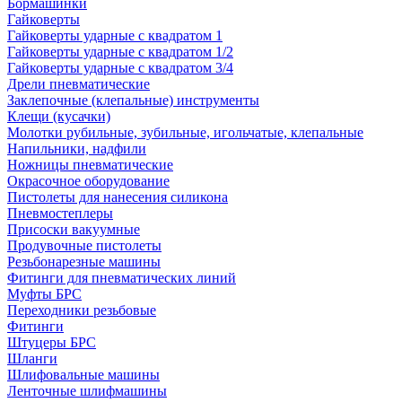
Бормашинки
Гайковерты
Гайковерты ударные с квадратом 1
Гайковерты ударные с квадратом 1/2
Гайковерты ударные с квадратом 3/4
Дрели пневматические
Заклепочные (клепальные) инструменты
Клещи (кусачки)
Молотки рубильные, зубильные, игольчатые, клепальные
Напильники, надфили
Ножницы пневматические
Окрасочное оборудование
Пистолеты для нанесения силикона
Пневмостеплеры
Присоски вакуумные
Продувочные пистолеты
Резьбонарезные машины
Фитинги для пневматических линий
Муфты БРС
Переходники резьбовые
Фитинги
Штуцеры БРС
Шланги
Шлифовальные машины
Ленточные шлифмашины