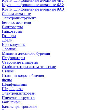
Круги шлифовальные алмазные 4В2
Круги шлифовальные алмазные 6A2
Круги шлифовальные алмазные 9А3
Сверла алмазные
Электроинструмент
Бетоносмесители
Винтоверты
Гайковерты
Граверы
Дрели
Краскопульты
Лобзики
Машины алмазного бурения
Перфораторы
Сварочные аппараты
Стабилизаторы автоматические
Станки
Станции водоснабжения
Фены
Шлифмашины
Штроборезы
Электроплиткорезы
Пневмоинструмент
Балансиры
Балансиры тросовые