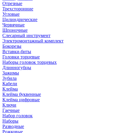
Отрезные
Трехсторонние
Угловые
Цилиндрические
Червячные
Шпоночные
Слесарный инструмент
Электромонтажный комплект
Бокорезы
Вставки-биты
Головки торцевые
Наборы головок торцевых
Длинногубцы
Зажимы
Зубила
Кабели
Клейма
Клейма буквенные
Клейма цифровые
Ключи
Гаечные
Набор головок
Наборы
Разводные
Рожковые