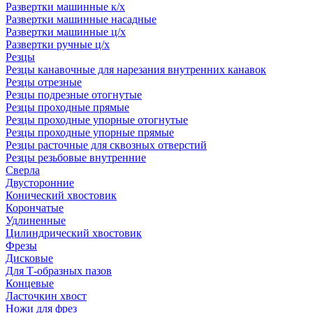
Развертки машинные к/х
Развертки машинные насадные
Развертки машинные ц/х
Развертки ручные ц/х
Резцы
Резцы канавочные для нарезания внутренних канавок
Резцы отрезные
Резцы подрезные отогнутые
Резцы проходные прямые
Резцы проходные упорные отогнутые
Резцы проходные упорные прямые
Резцы расточные для сквозных отверстий
Резцы резьбовые внутренние
Сверла
Двусторонние
Конический хвостовик
Корончатые
Удлиненные
Цилиндрический хвостовик
Фрезы
Дисковые
Для Т-образных пазов
Концевые
Ласточкин хвост
Ножи для фрез