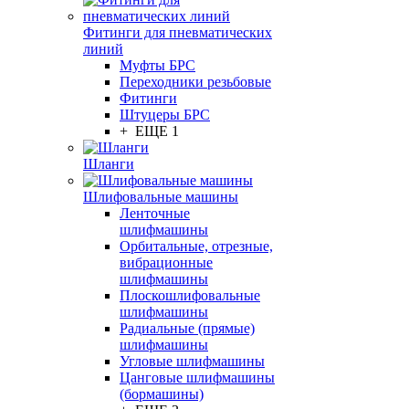
Фитинги для пневматических
линий
Муфты БРС
Переходники резьбовые
Фитинги
Штуцеры БРС
+ ЕЩЕ 1
Шланги
Шлифовальные машины
Ленточные
шлифмашины
Орбитальные, отрезные,
вибрационные
шлифмашины
Плоскошлифовальные
шлифмашины
Радиальные (прямые)
шлифмашины
Угловые шлифмашины
Цанговые шлифмашины
(бормашины)