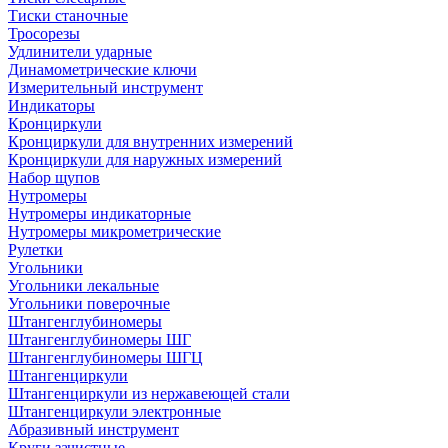
Тиски станочные
Тросорезы
Удлинители ударные
Динамометрические ключи
Измерительный инструмент
Индикаторы
Кронциркули
Кронциркули для внутренних измерений
Кронциркули для наружных измерений
Набор щупов
Нутромеры
Нутромеры индикаторные
Нутромеры микрометрические
Рулетки
Угольники
Угольники лекальные
Угольники поверочные
Штангенглубиномеры
Штангенглубиномеры ШГ
Штангенглубиномеры ШГЦ
Штангенциркули
Штангенциркули из нержавеющей стали
Штангенциркули электронные
Абразивный инструмент
Круги зачистные