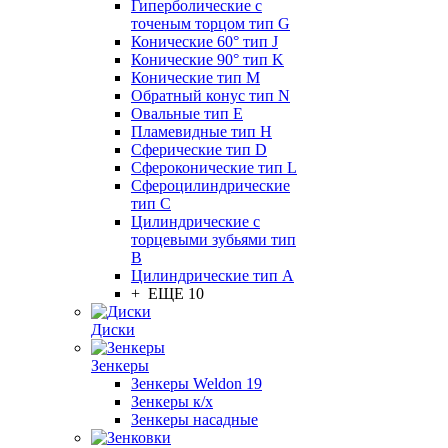
Гиперболические с
точеным торцом тип G
Конические 60° тип J
Конические 90° тип K
Конические тип M
Обратный конус тип N
Овальные тип E
Пламевидные тип H
Сферические тип D
Сфероконические тип L
Сфероцилиндрические
тип C
Цилиндрические с
торцевыми зубьями тип
B
Цилиндрические тип А
+ ЕЩЕ 10
Диски
Зенкеры
Зенкеры Weldon 19
Зенкеры к/х
Зенкеры насадные