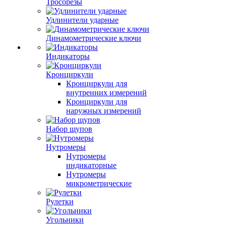
Тросорезы
Удлинители ударные
Динамометрические ключи
Индикаторы
Кронциркули
Кронциркули для
внутренних измерений
Кронциркули для
наружных измерений
Набор щупов
Нутромеры
Нутромеры
индикаторные
Нутромеры
микрометрические
Рулетки
Угольники