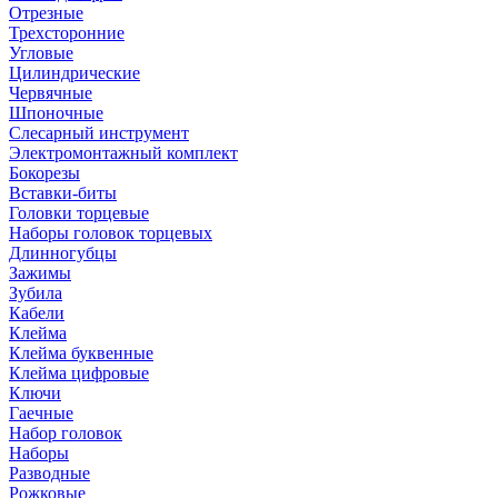
Отрезные
Трехсторонние
Угловые
Цилиндрические
Червячные
Шпоночные
Слесарный инструмент
Электромонтажный комплект
Бокорезы
Вставки-биты
Головки торцевые
Наборы головок торцевых
Длинногубцы
Зажимы
Зубила
Кабели
Клейма
Клейма буквенные
Клейма цифровые
Ключи
Гаечные
Набор головок
Наборы
Разводные
Рожковые