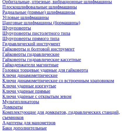
Орбитальные, отрезные, вибрационные шлифмашины
Плоскошлифовальные шлифмашины
Радиальные (прямые) шлифмашины
Угловые шлифмашины
Цанговые шлифмашины (бормашины)
Шуруповерты
Шуруповерты пистолетного типа
Шуруповерты прямого типа
Гидравлический инструмент
Гайковерты и болтовой инструмент
Гайковерты гидравлические
Гайковерты гидравлические кассетные
Гайкодержатели магнитные
Головки торцевые ударные для гайковерта
Ключи динамометрические
Ключи динамометрические со встроенным храповиком
Ключи ударные изогнутые
Ключи ударные прямые
Ключи ударные с открытым зевом
Мультипликаторы
Домкраты
Комплектующие для домкратов, гидравлических станций,
съемников
Адаптеры для манометров
Баки дополнительные