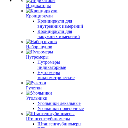
Индикаторы
Кронциркули
Кронциркули для
внутренних измерений
Кронциркули для
наружных измерений
Набор щупов
Нутромеры
Нутромеры
индикаторные
Нутромеры
микрометрические
Рулетки
Угольники
Угольники лекальные
Угольники поверочные
Штангенглубиномеры
Штангенглубиномеры