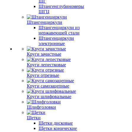
ШГ
Штангенглубиномеры
ШГЦ
Штангенциркули
Штангенциркули из
нержавеющей стали
Штангенциркули
электронные
Круги зачистные
Круги лепестковые
Круги отрезные
Круги самозацепные
Круги шлифовальные
Шлифголовки
Щетки
Щетки дисковые
Щетки конические