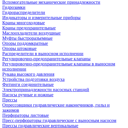
Вспомогательные механические принадлежности
Гидрозамки
Гидрораспределители
Индикаторы и измерительные приборы
Краны многоходовые
Краны предохранительные
Маслоохладители воздушные
Муфты быстроразъемные
Опоры поддомкратные
Опоры штоковые
Распределители в выносном исполнении
Регулировочно-предохранительные клапаны
Регулировочно-предохранительные клапаны в выносном
исполнении
Рукава высокого давления
Устройства подготовки воздуха
Фитинги соединительные
Электропринадлежности насосных станций
Насосы ручные и ножные
Прессы
Опрессовщики гидравлические наконечников, гильз и
зажимов
Перфораторы листовые
Пресс-перфораторы гидравлические с выносным насосом
Прессы гидравлические вертикальные