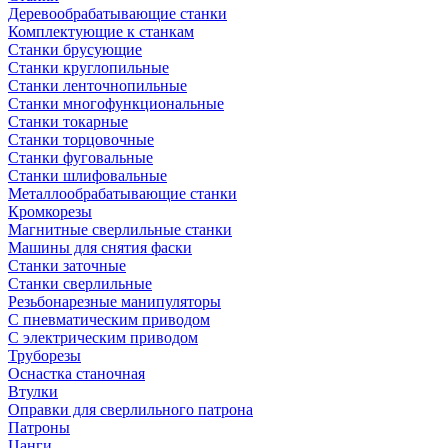
Деревообрабатывающие станки
Комплектующие к станкам
Станки брусующие
Станки круглопильные
Станки ленточнопильные
Станки многофункциональные
Станки токарные
Станки торцовочные
Станки фуговальные
Станки шлифовальные
Металлообрабатывающие станки
Кромкорезы
Магнитные сверлильные станки
Машины для снятия фаски
Станки заточные
Станки сверлильные
Резьбонарезные манипуляторы
С пневматическим приводом
С электрическим приводом
Труборезы
Оснастка станочная
Втулки
Оправки для сверлильного патрона
Патроны
Цанги