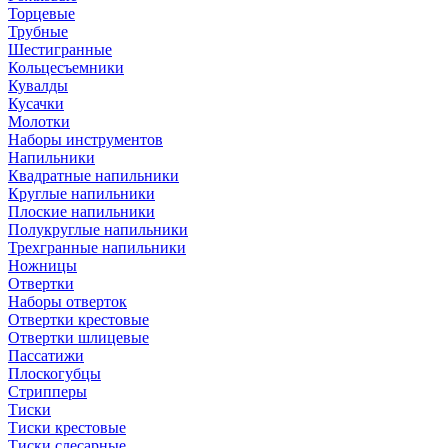
Торцевые
Трубные
Шестигранные
Кольцесъемники
Кувалды
Кусачки
Молотки
Наборы инструментов
Напильники
Квадратные напильники
Круглые напильники
Плоские напильники
Полукруглые напильники
Трехгранные напильники
Ножницы
Отвертки
Наборы отверток
Отвертки крестовые
Отвертки шлицевые
Пассатижи
Плоскогубцы
Стрипперы
Тиски
Тиски крестовые
Тиски слесарные