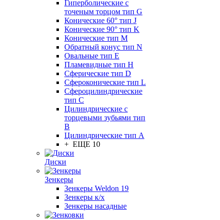
Гиперболические с
точеным торцом тип G
Конические 60° тип J
Конические 90° тип K
Конические тип M
Обратный конус тип N
Овальные тип E
Пламевидные тип H
Сферические тип D
Сфероконические тип L
Сфероцилиндрические
тип C
Цилиндрические с
торцевыми зубьями тип
B
Цилиндрические тип А
+ ЕЩЕ 10
Диски
Зенкеры
Зенкеры Weldon 19
Зенкеры к/х
Зенкеры насадные