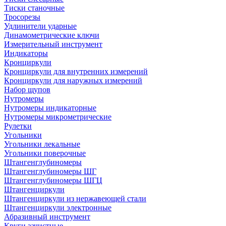
Тиски станочные
Тросорезы
Удлинители ударные
Динамометрические ключи
Измерительный инструмент
Индикаторы
Кронциркули
Кронциркули для внутренних измерений
Кронциркули для наружных измерений
Набор щупов
Нутромеры
Нутромеры индикаторные
Нутромеры микрометрические
Рулетки
Угольники
Угольники лекальные
Угольники поверочные
Штангенглубиномеры
Штангенглубиномеры ШГ
Штангенглубиномеры ШГЦ
Штангенциркули
Штангенциркули из нержавеющей стали
Штангенциркули электронные
Абразивный инструмент
Круги зачистные