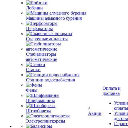
Лобзики
Машины алмазного бурения
Перфораторы
Сварочные аппараты
Стабилизаторы
автоматические
Станки
Станции водоснабжения
Оплата и
Фены
доставка
Шлифмашины
Услови
оплат
Штроборезы
Акции
Услови
достав
Электроплиткорезы
Гарант