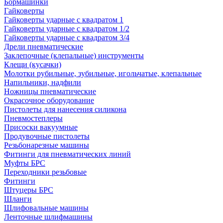
Бормашинки
Гайковерты
Гайковерты ударные с квадратом 1
Гайковерты ударные с квадратом 1/2
Гайковерты ударные с квадратом 3/4
Дрели пневматические
Заклепочные (клепальные) инструменты
Клещи (кусачки)
Молотки рубильные, зубильные, игольчатые, клепальные
Напильники, надфили
Ножницы пневматические
Окрасочное оборудование
Пистолеты для нанесения силикона
Пневмостеплеры
Присоски вакуумные
Продувочные пистолеты
Резьбонарезные машины
Фитинги для пневматических линий
Муфты БРС
Переходники резьбовые
Фитинги
Штуцеры БРС
Шланги
Шлифовальные машины
Ленточные шлифмашины