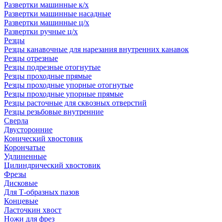
Развертки машинные к/х
Развертки машинные насадные
Развертки машинные ц/х
Развертки ручные ц/х
Резцы
Резцы канавочные для нарезания внутренних канавок
Резцы отрезные
Резцы подрезные отогнутые
Резцы проходные прямые
Резцы проходные упорные отогнутые
Резцы проходные упорные прямые
Резцы расточные для сквозных отверстий
Резцы резьбовые внутренние
Сверла
Двусторонние
Конический хвостовик
Корончатые
Удлиненные
Цилиндрический хвостовик
Фрезы
Дисковые
Для Т-образных пазов
Концевые
Ласточкин хвост
Ножи для фрез