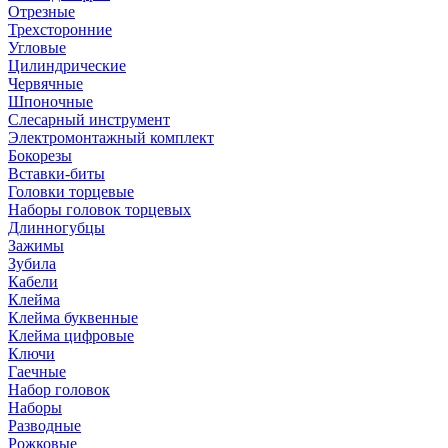
Отрезные
Трехсторонние
Угловые
Цилиндрические
Червячные
Шпоночные
Слесарный инструмент
Электромонтажный комплект
Бокорезы
Вставки-биты
Головки торцевые
Наборы головок торцевых
Длинногубцы
Зажимы
Зубила
Кабели
Клейма
Клейма буквенные
Клейма цифровые
Ключи
Гаечные
Набор головок
Наборы
Разводные
Рожковые