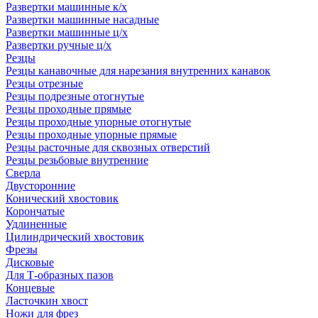
Развертки машинные к/х
Развертки машинные насадные
Развертки машинные ц/х
Развертки ручные ц/х
Резцы
Резцы канавочные для нарезания внутренних канавок
Резцы отрезные
Резцы подрезные отогнутые
Резцы проходные прямые
Резцы проходные упорные отогнутые
Резцы проходные упорные прямые
Резцы расточные для сквозных отверстий
Резцы резьбовые внутренние
Сверла
Двусторонние
Конический хвостовик
Корончатые
Удлиненные
Цилиндрический хвостовик
Фрезы
Дисковые
Для Т-образных пазов
Концевые
Ласточкин хвост
Ножи для фрез