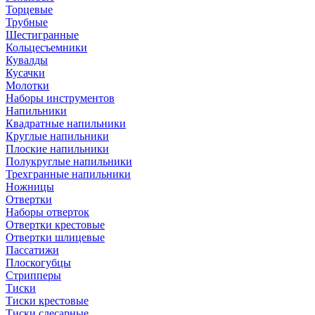
Торцевые
Трубные
Шестигранные
Кольцесъемники
Кувалды
Кусачки
Молотки
Наборы инструментов
Напильники
Квадратные напильники
Круглые напильники
Плоские напильники
Полукруглые напильники
Трехгранные напильники
Ножницы
Отвертки
Наборы отверток
Отвертки крестовые
Отвертки шлицевые
Пассатижи
Плоскогубцы
Стрипперы
Тиски
Тиски крестовые
Тиски слесарные