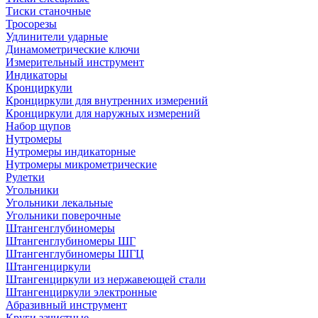
Тиски станочные
Тросорезы
Удлинители ударные
Динамометрические ключи
Измерительный инструмент
Индикаторы
Кронциркули
Кронциркули для внутренних измерений
Кронциркули для наружных измерений
Набор щупов
Нутромеры
Нутромеры индикаторные
Нутромеры микрометрические
Рулетки
Угольники
Угольники лекальные
Угольники поверочные
Штангенглубиномеры
Штангенглубиномеры ШГ
Штангенглубиномеры ШГЦ
Штангенциркули
Штангенциркули из нержавеющей стали
Штангенциркули электронные
Абразивный инструмент
Круги зачистные