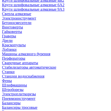
Круги шлифовальные алмазные 4В2
Круги шлифовальные алмазные 6A2
Круги шлифовальные алмазные 9А3
Сверла алмазные
Электроинструмент
Бетоносмесители
Винтоверты
Гайковерты
Граверы
Дрели
Краскопульты
Лобзики
Машины алмазного бурения
Перфораторы
Сварочные аппараты
Стабилизаторы автоматические
Станки
Станции водоснабжения
Фены
Шлифмашины
Штроборезы
Электроплиткорезы
Пневмоинструмент
Балансиры
Балансиры тросовые