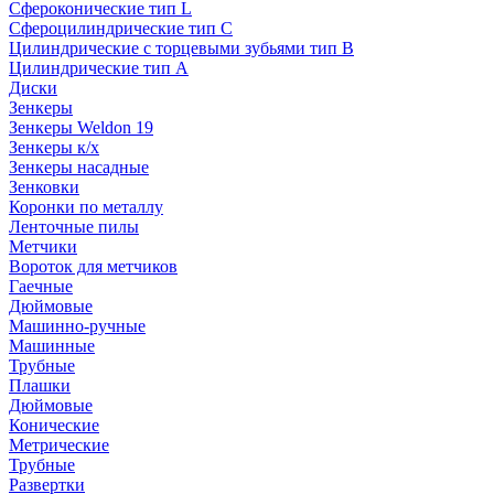
Сфероконические тип L
Сфероцилиндрические тип C
Цилиндрические с торцевыми зубьями тип B
Цилиндрические тип А
Диски
Зенкеры
Зенкеры Weldon 19
Зенкеры к/х
Зенкеры насадные
Зенковки
Коронки по металлу
Ленточные пилы
Метчики
Вороток для метчиков
Гаечные
Дюймовые
Машинно-ручные
Машинные
Трубные
Плашки
Дюймовые
Конические
Метрические
Трубные
Развертки