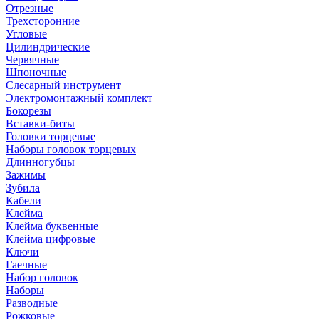
Отрезные
Трехсторонние
Угловые
Цилиндрические
Червячные
Шпоночные
Слесарный инструмент
Электромонтажный комплект
Бокорезы
Вставки-биты
Головки торцевые
Наборы головок торцевых
Длинногубцы
Зажимы
Зубила
Кабели
Клейма
Клейма буквенные
Клейма цифровые
Ключи
Гаечные
Набор головок
Наборы
Разводные
Рожковые