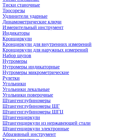
Тиски станочные
Тросорезы
Удлинители ударные
Динамометрические ключи
Измерительный инструмент
Индикаторы
Кронциркули
Кронциркули для внутренних измерений
Кронциркули для наружных измерений
Набор щупов
Нутромеры
Нутромеры индикаторные
Нутромеры микрометрические
Рулетки
Угольники
Угольники лекальные
Угольники поверочные
Штангенглубиномеры
Штангенглубиномеры ШГ
Штангенглубиномеры ШГЦ
Штангенциркули
Штангенциркули из нержавеющей стали
Штангенциркули электронные
Абразивный инструмент
Круги зачистные