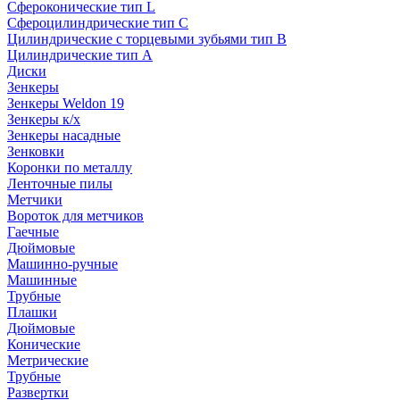
Сфероконические тип L
Сфероцилиндрические тип C
Цилиндрические с торцевыми зубьями тип B
Цилиндрические тип А
Диски
Зенкеры
Зенкеры Weldon 19
Зенкеры к/х
Зенкеры насадные
Зенковки
Коронки по металлу
Ленточные пилы
Метчики
Вороток для метчиков
Гаечные
Дюймовые
Машинно-ручные
Машинные
Трубные
Плашки
Дюймовые
Конические
Метрические
Трубные
Развертки