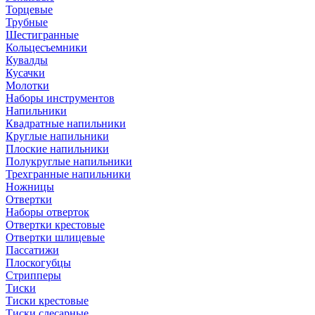
Торцевые
Трубные
Шестигранные
Кольцесъемники
Кувалды
Кусачки
Молотки
Наборы инструментов
Напильники
Квадратные напильники
Круглые напильники
Плоские напильники
Полукруглые напильники
Трехгранные напильники
Ножницы
Отвертки
Наборы отверток
Отвертки крестовые
Отвертки шлицевые
Пассатижи
Плоскогубцы
Стрипперы
Тиски
Тиски крестовые
Тиски слесарные