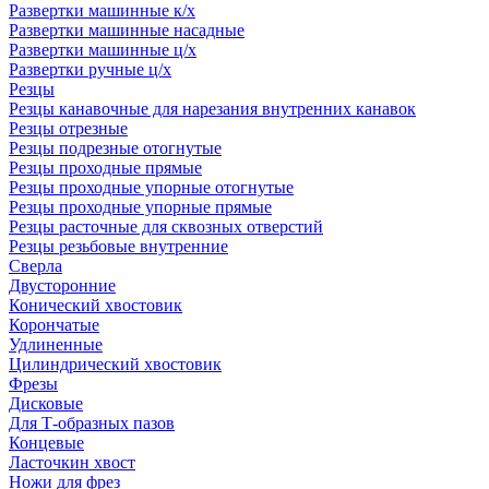
Развертки машинные к/х
Развертки машинные насадные
Развертки машинные ц/х
Развертки ручные ц/х
Резцы
Резцы канавочные для нарезания внутренних канавок
Резцы отрезные
Резцы подрезные отогнутые
Резцы проходные прямые
Резцы проходные упорные отогнутые
Резцы проходные упорные прямые
Резцы расточные для сквозных отверстий
Резцы резьбовые внутренние
Сверла
Двусторонние
Конический хвостовик
Корончатые
Удлиненные
Цилиндрический хвостовик
Фрезы
Дисковые
Для Т-образных пазов
Концевые
Ласточкин хвост
Ножи для фрез