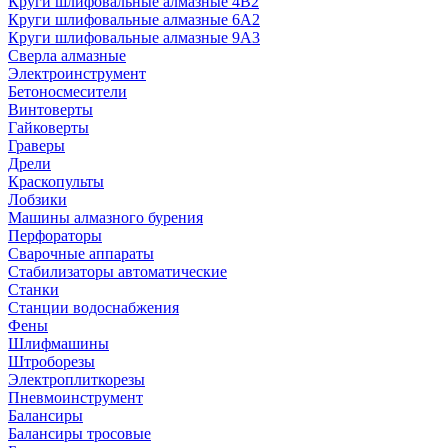
Круги шлифовальные алмазные 4В2
Круги шлифовальные алмазные 6A2
Круги шлифовальные алмазные 9А3
Сверла алмазные
Электроинструмент
Бетоносмесители
Винтоверты
Гайковерты
Граверы
Дрели
Краскопульты
Лобзики
Машины алмазного бурения
Перфораторы
Сварочные аппараты
Стабилизаторы автоматические
Станки
Станции водоснабжения
Фены
Шлифмашины
Штроборезы
Электроплиткорезы
Пневмоинструмент
Балансиры
Балансиры тросовые