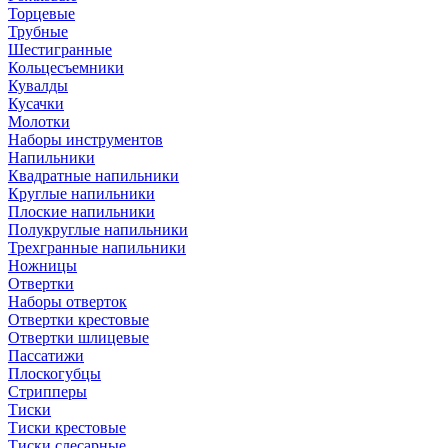
Торцевые
Трубные
Шестигранные
Кольцесъемники
Кувалды
Кусачки
Молотки
Наборы инструментов
Напильники
Квадратные напильники
Круглые напильники
Плоские напильники
Полукруглые напильники
Трехгранные напильники
Ножницы
Отвертки
Наборы отверток
Отвертки крестовые
Отвертки шлицевые
Пассатижи
Плоскогубцы
Стрипперы
Тиски
Тиски крестовые
Тиски слесарные