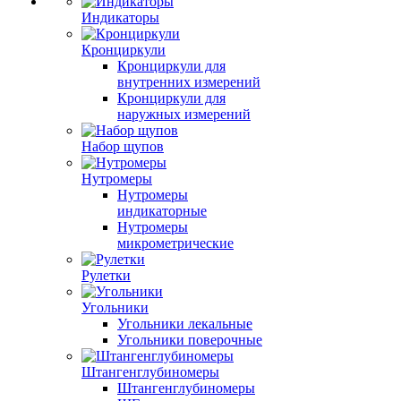
Индикаторы
Кронциркули
Кронциркули для
внутренних измерений
Кронциркули для
наружных измерений
Набор щупов
Нутромеры
Нутромеры
индикаторные
Нутромеры
микрометрические
Рулетки
Угольники
Угольники лекальные
Угольники поверочные
Штангенглубиномеры
Штангенглубиномеры