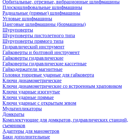
Орбитальные, отрезные, вибрационные шлифмашины
Плоскошлифовальные шлифмашины
Радиальные (прямые) шлифмашины
Угловые шлифмашины
Цанговые шлифмашины (бормашины)
Шуруповерты
Шуруповерты пистолетного типа
Шуруповерты прямого типа
Гидравлический инструмент
Гайковерты и болтовой инструмент
Гайковерты гидравлические
Гайковерты гидравлические кассетные
Гайкодержатели магнитные
Головки торцевые ударные для гайковерта
Ключи динамометрические
Ключи динамометрические со встроенным храповиком
Ключи ударные изогнутые
Ключи ударные прямые
Ключи ударные с открытым зевом
Мультипликаторы
Домкраты
Комплектующие для домкратов, гидравлических станций,
съемников
Адаптеры для манометров
Баки дополнительные