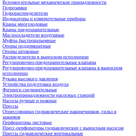
Вспомогательные механические принадлежности
Гидрозамки
Гидрораспределители
Индикаторы и измерительные приборы
Краны многоходовые
Краны предохранительные
Маслоохладители воздушные
Муфты быстроразъемные
Опоры поддомкратные
Опоры штоковые
Распределители в выносном исполнении
Регулировочно-предохранительные клапаны
Регулировочно-предохранительные клапаны в выносном
исполнении
Рукава высокого давления
Устройства подготовки воздуха
Фитинги соединительные
Электропринадлежности насосных станций
Насосы ручные и ножные
Прессы
Опрессовщики гидравлические наконечников, гильз и
зажимов
Перфораторы листовые
Пресс-перфораторы гидравлические с выносным насосом
Прессы гидравлические вертикальные