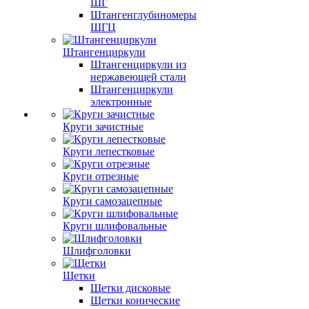
ШГ
Штангенглубиномеры
ШГЦ
Штангенциркули
Штангенциркули из
нержавеющей стали
Штангенциркули
электронные
Круги зачистные
Круги лепестковые
Круги отрезные
Круги самозацепные
Круги шлифовальные
Шлифголовки
Щетки
Щетки дисковые
Щетки конические