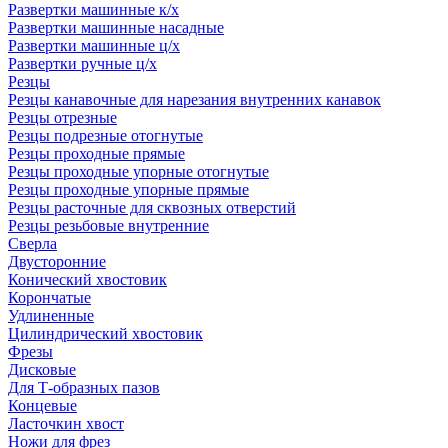
Развертки машинные к/х
Развертки машинные насадные
Развертки машинные ц/х
Развертки ручные ц/х
Резцы
Резцы канавочные для нарезания внутренних канавок
Резцы отрезные
Резцы подрезные отогнутые
Резцы проходные прямые
Резцы проходные упорные отогнутые
Резцы проходные упорные прямые
Резцы расточные для сквозных отверстий
Резцы резьбовые внутренние
Сверла
Двусторонние
Конический хвостовик
Корончатые
Удлиненные
Цилиндрический хвостовик
Фрезы
Дисковые
Для Т-образных пазов
Концевые
Ласточкин хвост
Ножи для фрез