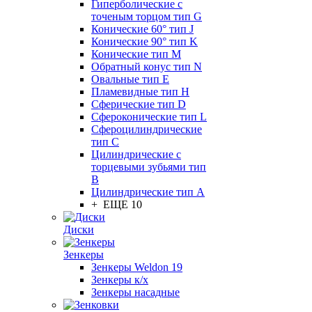
Гиперболические с
точеным торцом тип G
Конические 60° тип J
Конические 90° тип K
Конические тип M
Обратный конус тип N
Овальные тип E
Пламевидные тип H
Сферические тип D
Сфероконические тип L
Сфероцилиндрические
тип C
Цилиндрические с
торцевыми зубьями тип
B
Цилиндрические тип А
+ ЕЩЕ 10
Диски
Зенкеры
Зенкеры Weldon 19
Зенкеры к/х
Зенкеры насадные