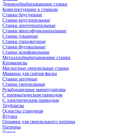
Деревообрабатывающие станки
Комплектующие к станкам
Станки брусующие
Станки круглопильные
Станки ленточнопильные
Станки многофункциональные
Станки токарные
Станки торцовочные
Станки фуговальные
Станки шлифовальные
Металлообрабатывающие станки
Кромкорезы
Магнитные сверлильные станки
Машины для снятия фаски
Станки заточные
Станки сверлильные
Резьбонарезные манипуляторы
С пневматическим приводом
С электрическим приводом
Труборезы
Оснастка станочная
Втулки
Оправки для сверлильного патрона
Патроны
Цанги