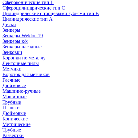
Сфероконические тип L
Сфероцилиндрические тип C
Цилиндрические с торцевыми зубьями тип B
Цилиндрические тип А
Диски
Зенкеры
Зенкеры Weldon 19
Зенкеры к/х
Зенкеры насадные
Зенковки
Коронки по металлу
Ленточные пилы
Метчики
Вороток для метчиков
Гаечные
Дюймовые
Машинно-ручные
Машинные
Трубные
Плашки
Дюймовые
Конические
Метрические
Трубные
Развертки