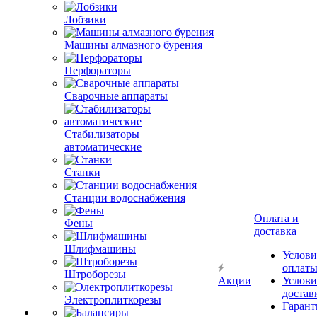
Лобзики
Машины алмазного бурения
Перфораторы
Сварочные аппараты
Стабилизаторы
автоматические
Станки
Станции водоснабжения
Оплата и
Фены
доставка
Шлифмашины
Услови
оплат
Штроборезы
Акции
Услови
достав
Электроплиткорезы
Гарант