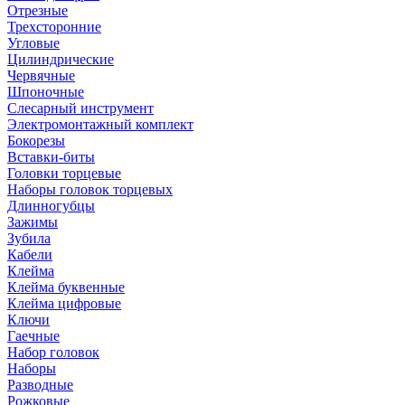
Отрезные
Трехсторонние
Угловые
Цилиндрические
Червячные
Шпоночные
Слесарный инструмент
Электромонтажный комплект
Бокорезы
Вставки-биты
Головки торцевые
Наборы головок торцевых
Длинногубцы
Зажимы
Зубила
Кабели
Клейма
Клейма буквенные
Клейма цифровые
Ключи
Гаечные
Набор головок
Наборы
Разводные
Рожковые