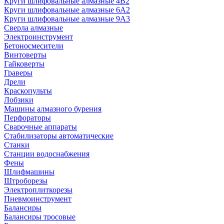
Круги шлифовальные алмазные 4В2
Круги шлифовальные алмазные 6A2
Круги шлифовальные алмазные 9А3
Сверла алмазные
Электроинструмент
Бетоносмесители
Винтоверты
Гайковерты
Граверы
Дрели
Краскопульты
Лобзики
Машины алмазного бурения
Перфораторы
Сварочные аппараты
Стабилизаторы автоматические
Станки
Станции водоснабжения
Фены
Шлифмашины
Штроборезы
Электроплиткорезы
Пневмоинструмент
Балансиры
Балансиры тросовые