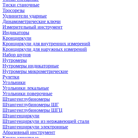
Тиски станочные
Тросорезы
Удлинители ударные
Динамометрические ключи
Измерительный инструмент
Индикаторы
Кронциркули
Кронциркули для внутренних измерений
Кронциркули для наружных измерений
Набор щупов
Нутромеры
Нутромеры индикаторные
Нутромеры микрометрические
Рулетки
Угольники
Угольники лекальные
Угольники поверочные
Штангенглубиномеры
Штангенглубиномеры ШГ
Штангенглубиномеры ШГЦ
Штангенциркули
Штангенциркули из нержавеющей стали
Штангенциркули электронные
Абразивный инструмент
Круги зачистные