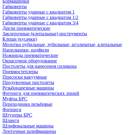
Бормашинки
Гайковерты
Гайковерты ударные с квадратом 1
Гайковерты ударные с квадратом 1/2
Гайковерты ударные с квадратом 3/4
Дрели пневматические
Заклепочные (клепальные) инструменты
Клещи (кусачки)
Молотки рубильные, зубильные, игольчатые, клепальные
Напильники, надфили
Ножницы пневматические
Окрасочное оборудование
Пистолеты для нанесения силикона
Пневмостеплеры
Присоски вакуумные
Продувочные пистолеты
Резьбонарезные машины
Фитинги для пневматических линий
Муфты БРС
Переходники резьбовые
Фитинги
Штуцеры БРС
Шланги
Шлифовальные машины
Ленточные шлифмашины