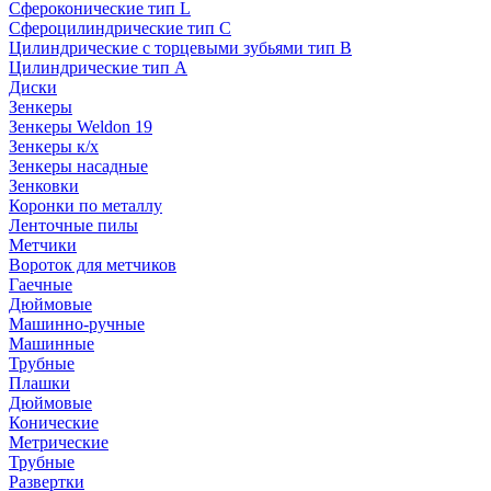
Сфероконические тип L
Сфероцилиндрические тип C
Цилиндрические с торцевыми зубьями тип B
Цилиндрические тип А
Диски
Зенкеры
Зенкеры Weldon 19
Зенкеры к/х
Зенкеры насадные
Зенковки
Коронки по металлу
Ленточные пилы
Метчики
Вороток для метчиков
Гаечные
Дюймовые
Машинно-ручные
Машинные
Трубные
Плашки
Дюймовые
Конические
Метрические
Трубные
Развертки