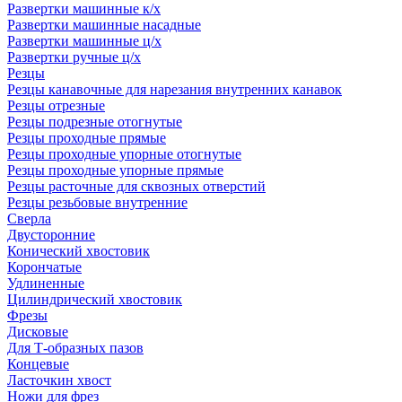
Развертки машинные к/х
Развертки машинные насадные
Развертки машинные ц/х
Развертки ручные ц/х
Резцы
Резцы канавочные для нарезания внутренних канавок
Резцы отрезные
Резцы подрезные отогнутые
Резцы проходные прямые
Резцы проходные упорные отогнутые
Резцы проходные упорные прямые
Резцы расточные для сквозных отверстий
Резцы резьбовые внутренние
Сверла
Двусторонние
Конический хвостовик
Корончатые
Удлиненные
Цилиндрический хвостовик
Фрезы
Дисковые
Для Т-образных пазов
Концевые
Ласточкин хвост
Ножи для фрез