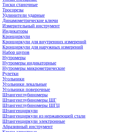
Тиски станочные
Тросорезы
Удлинители ударные
Динамометрические ключи
Измерительный инструмент
Индикаторы
Кронциркули
Кронциркули для внутренних измерений
Кронциркули для наружных измерений
Набор щупов
Нутромеры
Нутромеры индикаторные
Нутромеры микрометрические
Рулетки
Угольники
Угольники лекальные
Угольники поверочные
Штангенглубиномеры
Штангенглубиномеры ШГ
Штангенглубиномеры ШГЦ
Штангенциркули
Штангенциркули из нержавеющей стали
Штангенциркули электронные
Абразивный инструмент
Круги зачистные