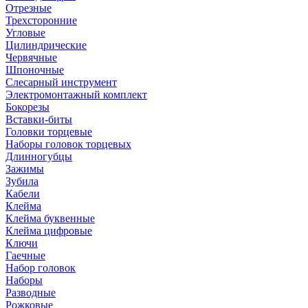
Отрезные
Трехсторонние
Угловые
Цилиндрические
Червячные
Шпоночные
Слесарный инструмент
Электромонтажный комплект
Бокорезы
Вставки-биты
Головки торцевые
Наборы головок торцевых
Длинногубцы
Зажимы
Зубила
Кабели
Клейма
Клейма буквенные
Клейма цифровые
Ключи
Гаечные
Набор головок
Наборы
Разводные
Рожковые