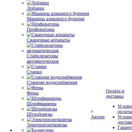
Лобзики
Машины алмазного бурения
Перфораторы
Сварочные аппараты
Стабилизаторы
автоматические
Станки
Станции водоснабжения
Оплата и
Фены
доставка
Шлифмашины
Услови
оплат
Штроборезы
Акции
Услови
достав
Электроплиткорезы
Гарант