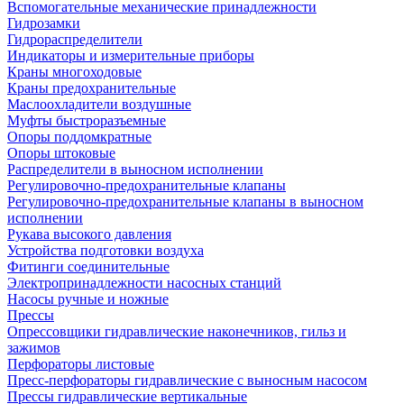
Вспомогательные механические принадлежности
Гидрозамки
Гидрораспределители
Индикаторы и измерительные приборы
Краны многоходовые
Краны предохранительные
Маслоохладители воздушные
Муфты быстроразъемные
Опоры поддомкратные
Опоры штоковые
Распределители в выносном исполнении
Регулировочно-предохранительные клапаны
Регулировочно-предохранительные клапаны в выносном
исполнении
Рукава высокого давления
Устройства подготовки воздуха
Фитинги соединительные
Электропринадлежности насосных станций
Насосы ручные и ножные
Прессы
Опрессовщики гидравлические наконечников, гильз и
зажимов
Перфораторы листовые
Пресс-перфораторы гидравлические с выносным насосом
Прессы гидравлические вертикальные