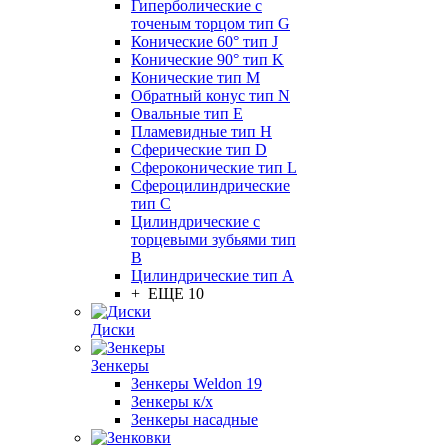
Гиперболические с
точеным торцом тип G
Конические 60° тип J
Конические 90° тип K
Конические тип M
Обратный конус тип N
Овальные тип E
Пламевидные тип H
Сферические тип D
Сфероконические тип L
Сфероцилиндрические
тип C
Цилиндрические с
торцевыми зубьями тип
B
Цилиндрические тип А
+ ЕЩЕ 10
Диски
Зенкеры
Зенкеры Weldon 19
Зенкеры к/х
Зенкеры насадные