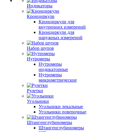
Индикаторы
Кронциркули
Кронциркули для
внутренних измерений
Кронциркули для
наружных измерений
Набор щупов
Нутромеры
Нутромеры
индикаторные
Нутромеры
микрометрические
Рулетки
Угольники
Угольники лекальные
Угольники поверочные
Штангенглубиномеры
Штангенглубиномеры