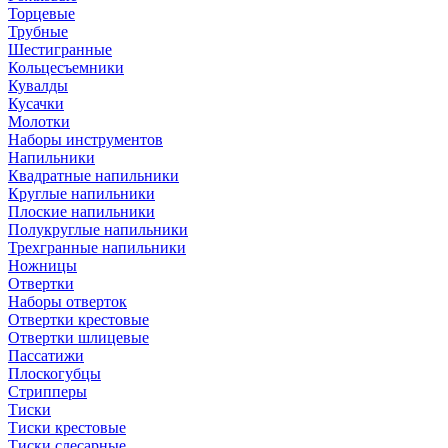
Торцевые
Трубные
Шестигранные
Кольцесъемники
Кувалды
Кусачки
Молотки
Наборы инструментов
Напильники
Квадратные напильники
Круглые напильники
Плоские напильники
Полукруглые напильники
Трехгранные напильники
Ножницы
Отвертки
Наборы отверток
Отвертки крестовые
Отвертки шлицевые
Пассатижи
Плоскогубцы
Стрипперы
Тиски
Тиски крестовые
Тиски слесарные