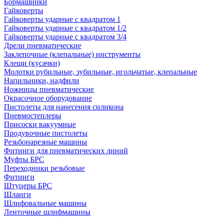
Бормашинки
Гайковерты
Гайковерты ударные с квадратом 1
Гайковерты ударные с квадратом 1/2
Гайковерты ударные с квадратом 3/4
Дрели пневматические
Заклепочные (клепальные) инструменты
Клещи (кусачки)
Молотки рубильные, зубильные, игольчатые, клепальные
Напильники, надфили
Ножницы пневматические
Окрасочное оборудование
Пистолеты для нанесения силикона
Пневмостеплеры
Присоски вакуумные
Продувочные пистолеты
Резьбонарезные машины
Фитинги для пневматических линий
Муфты БРС
Переходники резьбовые
Фитинги
Штуцеры БРС
Шланги
Шлифовальные машины
Ленточные шлифмашины