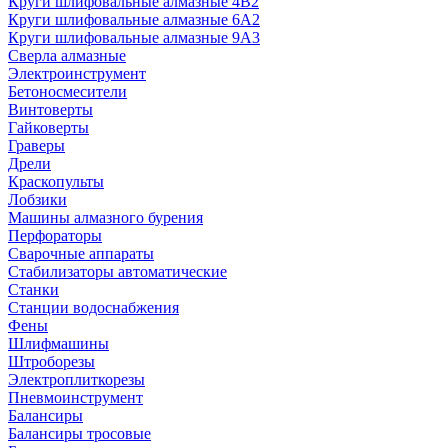
Круги шлифовальные алмазные 4В2
Круги шлифовальные алмазные 6A2
Круги шлифовальные алмазные 9А3
Сверла алмазные
Электроинструмент
Бетоносмесители
Винтоверты
Гайковерты
Граверы
Дрели
Краскопульты
Лобзики
Машины алмазного бурения
Перфораторы
Сварочные аппараты
Стабилизаторы автоматические
Станки
Станции водоснабжения
Фены
Шлифмашины
Штроборезы
Электроплиткорезы
Пневмоинструмент
Балансиры
Балансиры тросовые