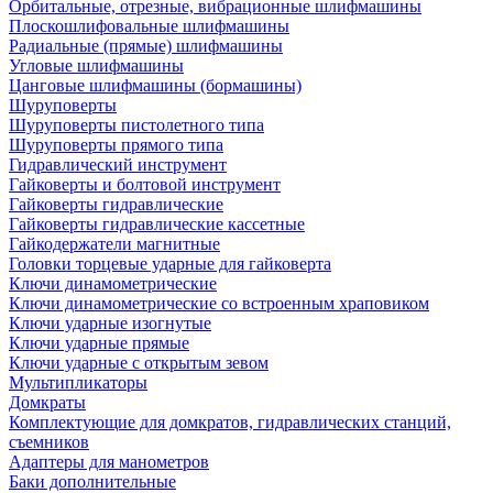
Орбитальные, отрезные, вибрационные шлифмашины
Плоскошлифовальные шлифмашины
Радиальные (прямые) шлифмашины
Угловые шлифмашины
Цанговые шлифмашины (бормашины)
Шуруповерты
Шуруповерты пистолетного типа
Шуруповерты прямого типа
Гидравлический инструмент
Гайковерты и болтовой инструмент
Гайковерты гидравлические
Гайковерты гидравлические кассетные
Гайкодержатели магнитные
Головки торцевые ударные для гайковерта
Ключи динамометрические
Ключи динамометрические со встроенным храповиком
Ключи ударные изогнутые
Ключи ударные прямые
Ключи ударные с открытым зевом
Мультипликаторы
Домкраты
Комплектующие для домкратов, гидравлических станций,
съемников
Адаптеры для манометров
Баки дополнительные