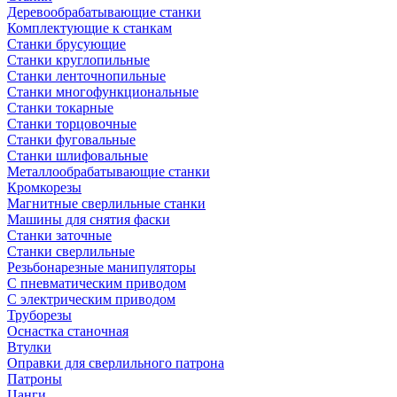
Деревообрабатывающие станки
Комплектующие к станкам
Станки брусующие
Станки круглопильные
Станки ленточнопильные
Станки многофункциональные
Станки токарные
Станки торцовочные
Станки фуговальные
Станки шлифовальные
Металлообрабатывающие станки
Кромкорезы
Магнитные сверлильные станки
Машины для снятия фаски
Станки заточные
Станки сверлильные
Резьбонарезные манипуляторы
С пневматическим приводом
С электрическим приводом
Труборезы
Оснастка станочная
Втулки
Оправки для сверлильного патрона
Патроны
Цанги