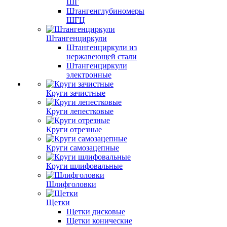
ШГ
Штангенглубиномеры
ШГЦ
Штангенциркули
Штангенциркули из
нержавеющей стали
Штангенциркули
электронные
Круги зачистные
Круги лепестковые
Круги отрезные
Круги самозацепные
Круги шлифовальные
Шлифголовки
Щетки
Щетки дисковые
Щетки конические