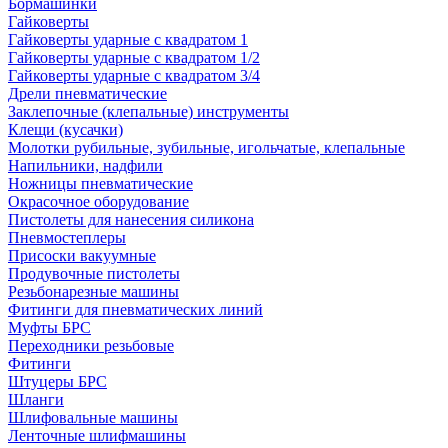
Бормашинки
Гайковерты
Гайковерты ударные с квадратом 1
Гайковерты ударные с квадратом 1/2
Гайковерты ударные с квадратом 3/4
Дрели пневматические
Заклепочные (клепальные) инструменты
Клещи (кусачки)
Молотки рубильные, зубильные, игольчатые, клепальные
Напильники, надфили
Ножницы пневматические
Окрасочное оборудование
Пистолеты для нанесения силикона
Пневмостеплеры
Присоски вакуумные
Продувочные пистолеты
Резьбонарезные машины
Фитинги для пневматических линий
Муфты БРС
Переходники резьбовые
Фитинги
Штуцеры БРС
Шланги
Шлифовальные машины
Ленточные шлифмашины