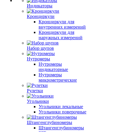
Индикаторы
Кронциркули
Кронциркули для
внутренних измерений
Кронциркули для
наружных измерений
Набор щупов
Нутромеры
Нутромеры
индикаторные
Нутромеры
микрометрические
Рулетки
Угольники
Угольники лекальные
Угольники поверочные
Штангенглубиномеры
Штангенглубиномеры