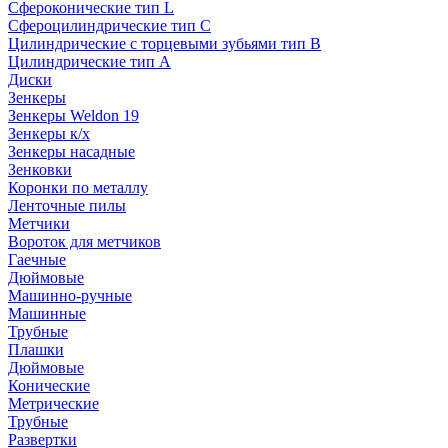
Сфероконические тип L
Сфероцилиндрические тип C
Цилиндрические с торцевыми зубьями тип B
Цилиндрические тип А
Диски
Зенкеры
Зенкеры Weldon 19
Зенкеры к/х
Зенкеры насадные
Зенковки
Коронки по металлу
Ленточные пилы
Метчики
Вороток для метчиков
Гаечные
Дюймовые
Машинно-ручные
Машинные
Трубные
Плашки
Дюймовые
Конические
Метрические
Трубные
Развертки