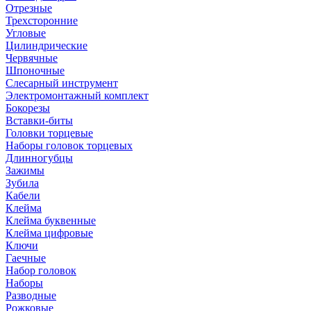
Отрезные
Трехсторонние
Угловые
Цилиндрические
Червячные
Шпоночные
Слесарный инструмент
Электромонтажный комплект
Бокорезы
Вставки-биты
Головки торцевые
Наборы головок торцевых
Длинногубцы
Зажимы
Зубила
Кабели
Клейма
Клейма буквенные
Клейма цифровые
Ключи
Гаечные
Набор головок
Наборы
Разводные
Рожковые