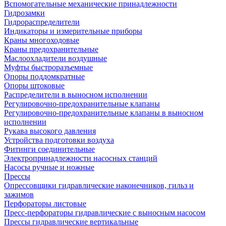
Вспомогательные механические принадлежности
Гидрозамки
Гидрораспределители
Индикаторы и измерительные приборы
Краны многоходовые
Краны предохранительные
Маслоохладители воздушные
Муфты быстроразъемные
Опоры поддомкратные
Опоры штоковые
Распределители в выносном исполнении
Регулировочно-предохранительные клапаны
Регулировочно-предохранительные клапаны в выносном
исполнении
Рукава высокого давления
Устройства подготовки воздуха
Фитинги соединительные
Электропринадлежности насосных станций
Насосы ручные и ножные
Прессы
Опрессовщики гидравлические наконечников, гильз и
зажимов
Перфораторы листовые
Пресс-перфораторы гидравлические с выносным насосом
Прессы гидравлические вертикальные