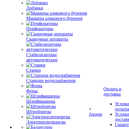
Лобзики
Машины алмазного бурения
Перфораторы
Сварочные аппараты
Стабилизаторы
автоматические
Станки
Станции водоснабжения
Оплата и
Фены
доставка
Шлифмашины
Услови
оплат
Штроборезы
Акции
Услови
достав
Электроплиткорезы
Гарант