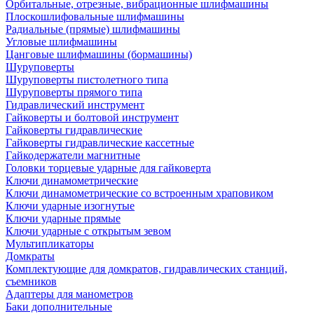
Орбитальные, отрезные, вибрационные шлифмашины
Плоскошлифовальные шлифмашины
Радиальные (прямые) шлифмашины
Угловые шлифмашины
Цанговые шлифмашины (бормашины)
Шуруповерты
Шуруповерты пистолетного типа
Шуруповерты прямого типа
Гидравлический инструмент
Гайковерты и болтовой инструмент
Гайковерты гидравлические
Гайковерты гидравлические кассетные
Гайкодержатели магнитные
Головки торцевые ударные для гайковерта
Ключи динамометрические
Ключи динамометрические со встроенным храповиком
Ключи ударные изогнутые
Ключи ударные прямые
Ключи ударные с открытым зевом
Мультипликаторы
Домкраты
Комплектующие для домкратов, гидравлических станций,
съемников
Адаптеры для манометров
Баки дополнительные