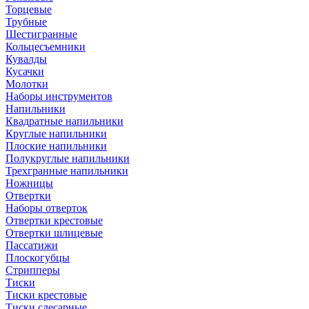
Торцевые
Трубные
Шестигранные
Кольцесъемники
Кувалды
Кусачки
Молотки
Наборы инструментов
Напильники
Квадратные напильники
Круглые напильники
Плоские напильники
Полукруглые напильники
Трехгранные напильники
Ножницы
Отвертки
Наборы отверток
Отвертки крестовые
Отвертки шлицевые
Пассатижи
Плоскогубцы
Стрипперы
Тиски
Тиски крестовые
Тиски слесарные