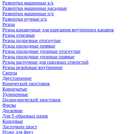
Развертки машинные к/х
Развертки машинные насадные
Развертки машинные ц/х
Развертки ручные ц/х
Резцы
Резцы канавочные для нарезания внутренних канавок
Резцы отрезные
Резцы подрезные отогнутые
Резцы проходные прямые
Резцы проходные упорные отогнутые
Резцы проходные упорные прямые
Резцы расточные для сквозных отверстий
Резцы резьбовые внутренние
Сверла
Двусторонние
Конический хвостовик
Корончатые
Удлиненные
Цилиндрический хвостовик
Фрезы
Дисковые
Для Т-образных пазов
Концевые
Ласточкин хвост
Ножи для фрез