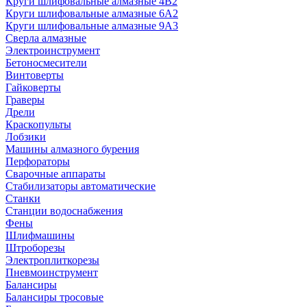
Круги шлифовальные алмазные 4В2
Круги шлифовальные алмазные 6A2
Круги шлифовальные алмазные 9А3
Сверла алмазные
Электроинструмент
Бетоносмесители
Винтоверты
Гайковерты
Граверы
Дрели
Краскопульты
Лобзики
Машины алмазного бурения
Перфораторы
Сварочные аппараты
Стабилизаторы автоматические
Станки
Станции водоснабжения
Фены
Шлифмашины
Штроборезы
Электроплиткорезы
Пневмоинструмент
Балансиры
Балансиры тросовые