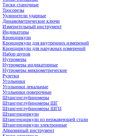
Тиски станочные
Тросорезы
Удлинители ударные
Динамометрические ключи
Измерительный инструмент
Индикаторы
Кронциркули
Кронциркули для внутренних измерений
Кронциркули для наружных измерений
Набор щупов
Нутромеры
Нутромеры индикаторные
Нутромеры микрометрические
Рулетки
Угольники
Угольники лекальные
Угольники поверочные
Штангенглубиномеры
Штангенглубиномеры ШГ
Штангенглубиномеры ШГЦ
Штангенциркули
Штангенциркули из нержавеющей стали
Штангенциркули электронные
Абразивный инструмент
Круги зачистные