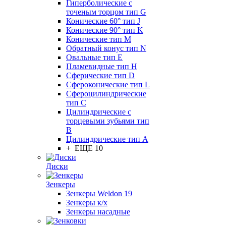
Гиперболические с
точеным торцом тип G
Конические 60° тип J
Конические 90° тип K
Конические тип M
Обратный конус тип N
Овальные тип E
Пламевидные тип H
Сферические тип D
Сфероконические тип L
Сфероцилиндрические
тип C
Цилиндрические с
торцевыми зубьями тип
B
Цилиндрические тип А
+ ЕЩЕ 10
Диски
Зенкеры
Зенкеры Weldon 19
Зенкеры к/х
Зенкеры насадные