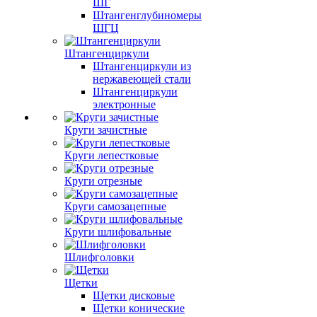
ШГ
Штангенглубиномеры
ШГЦ
Штангенциркули
Штангенциркули из
нержавеющей стали
Штангенциркули
электронные
Круги зачистные
Круги лепестковые
Круги отрезные
Круги самозацепные
Круги шлифовальные
Шлифголовки
Щетки
Щетки дисковые
Щетки конические