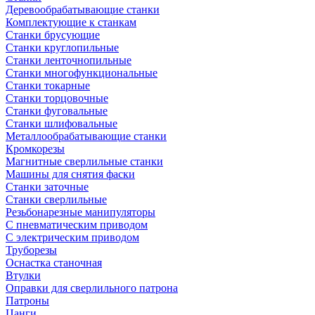
Деревообрабатывающие станки
Комплектующие к станкам
Станки брусующие
Станки круглопильные
Станки ленточнопильные
Станки многофункциональные
Станки токарные
Станки торцовочные
Станки фуговальные
Станки шлифовальные
Металлообрабатывающие станки
Кромкорезы
Магнитные сверлильные станки
Машины для снятия фаски
Станки заточные
Станки сверлильные
Резьбонарезные манипуляторы
С пневматическим приводом
С электрическим приводом
Труборезы
Оснастка станочная
Втулки
Оправки для сверлильного патрона
Патроны
Цанги